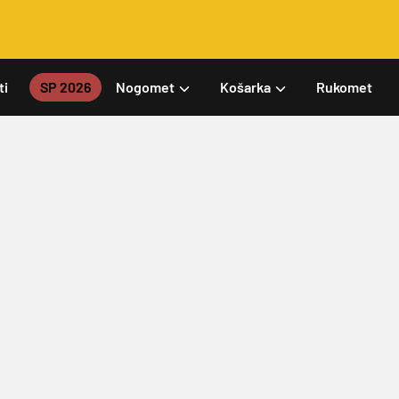
ti
SP 2026
Nogomet
Košarka
Rukomet