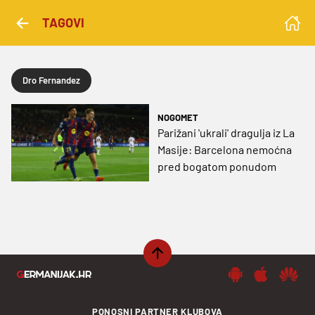
TAGOVI
Dro Fernandez
NOGOMET
Parižani 'ukrali' dragulja iz La
Masije: Barcelona nemoćna
pred bogatom ponudom
PONOSNI PARTNER KLUBOVA