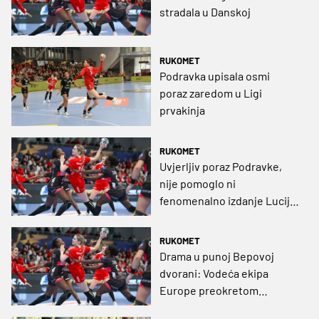
stradala u Danskoj
RUKOMET
Podravka upisala osmi
poraz zaredom u Ligi
prvakinja
RUKOMET
Uvjerljiv poraz Podravke,
nije pomoglo ni
fenomenalno izdanje Lucije
Bešen
RUKOMET
Drama u punoj Bepovoj
dvorani: Vodeća ekipa
Europe preokretom
odnijela bodove iz