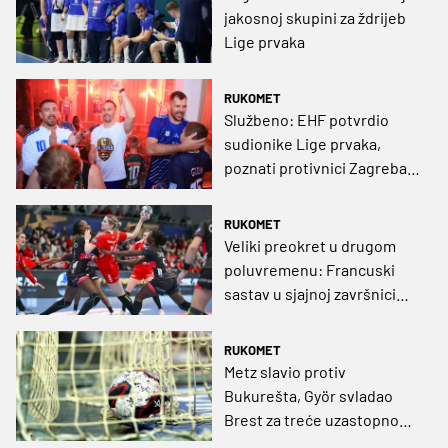
jakosnoj skupini za ždrijeb
Lige prvaka
RUKOMET
Službeno: EHF potvrdio
sudionike Lige prvaka,
poznati protivnici Zagreba i
Podravke uoči ždrijeba
RUKOMET
Veliki preokret u drugom
poluvremenu: Francuski
sastav u sjajnoj završnici
uzeo premijernu krunu
protiv Györa
RUKOMET
Metz slavio protiv
Bukurešta, Györ svladao
Brest za treće uzastopno
finale