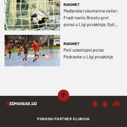
Koprivnice
RUKOMET
Mađarska rukometna večer:
Fradi nanio Brestu prvi
poraz u Ligi prvakinja, Györ
slavio u Norveškoj
RUKOMET
Peti uzastopni poraz
Podravke u Ligi prvakinja
PONOSNI PARTNER KLUBOVA