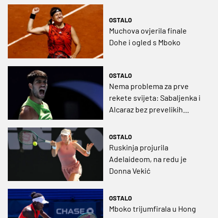
OSTALO
Muchova ovjerila finale
Dohe i ogled s Mboko
OSTALO
Nema problema za prve
rekete svijeta: Sabaljenka i
Alcaraz bez prevelikih
teškoća do četvrtfinala
Australian Opena
OSTALO
Ruskinja projurila
Adelaideom, na redu je
Donna Vekić
OSTALO
Mboko trijumfirala u Hong