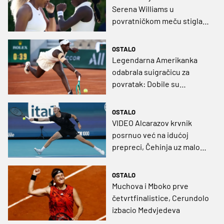
Serena Williams u
povratničkom meču stigla
do pobjede
OSTALO
Legendarna Amerikanka
odabrala suigračicu za
povratak: Dobile su
pozivnicu za turnir u
parovima
OSTALO
VIDEO Alcarazov krvnik
posrnuo već na idućoj
prepreci, Čehinja uz malo
muke do polufinala
OSTALO
Muchova i Mboko prve
četvrtfinalistice, Cerundolo
izbacio Medvjedeva