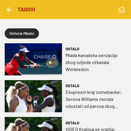
TAGOVI
Victoria Mboko
OSTALO
Mlada kanadska senzacija
zbog ozljede otkazala
Wimbledon
OSTALO
Ekspresni kraj 'comebacka':
Serena Williams morala
odustati od parova zbog
ozljede partnerice
OSTALO
VIDEO Kraljica se vratila: