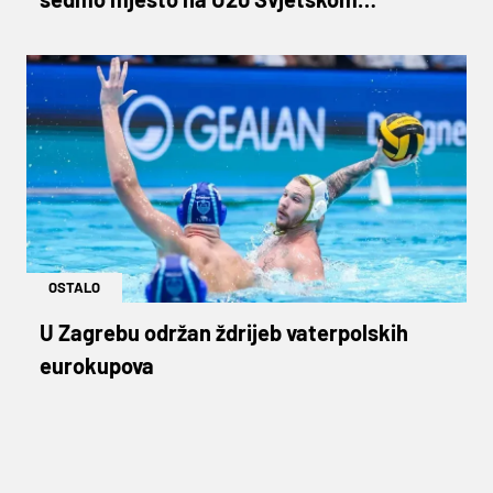
prvenstvu
OSTALO
U Zagrebu održan ždrijeb vaterpolskih
eurokupova