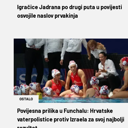
Igračice Jadrana po drugi puta u povijesti
osvojile naslov prvakinja
OSTALO
Povijesna prilika u Funchalu: Hrvatske
vaterpolistice protiv Izraela za svoj najbolji
rezultat