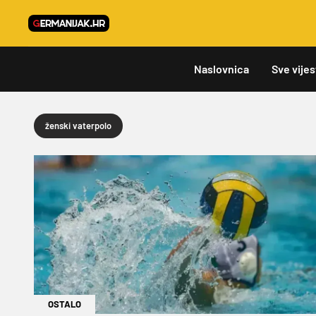
Naslovnica
Sve vijes
ženski vaterpolo
OSTALO