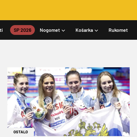
ti
SP 2026
Nogomet
Košarka
Rukomet
OSTALO