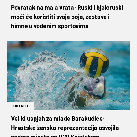
Povratak na mala vrata: Ruski i bjeloruski
moći će koristiti svoje boje, zastave i
himne u vodenim sportovima
OSTALO
Veliki uspjeh za mlade Barakudice:
Hrvatska ženska reprezentacija osvojila
sedmo mjesto na U20 Svjetskom