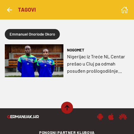
TAGOVI
Emmanuel Onoriode Okoro
NOGOMET
Nigerijac iz Treće NL Centar
prešao u Cluj pa odmah
posuđen prošlogodišnjem
Rijekinom euro-protivniku
PONOSNI PARTNER KLUBOVA