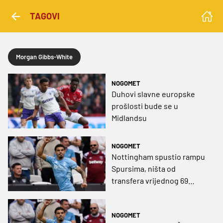
TAGOVI
Morgan Gibbs-White
NOGOMET
Duhovi slavne europske
prošlosti bude se u
Midlandsu
NOGOMET
Nottingham spustio rampu
Spursima, ništa od
transfera vrijednog 69
milijuna eura
NOGOMET