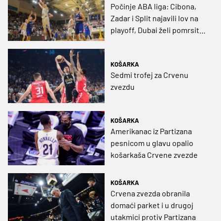
Počinje ABA liga: Cibona,
Zadar i Split najavili lov na
playoff, Dubai želi pomrsiti
račune 'velikoj četvorci'
KOŠARKA
Sedmi trofej za Crvenu
zvezdu
KOŠARKA
Amerikanac iz Partizana
pesnicom u glavu opalio
košarkaša Crvene zvezde
KOŠARKA
Crvena zvezda obranila
domaći parket i u drugoj
utakmici protiv Partizana