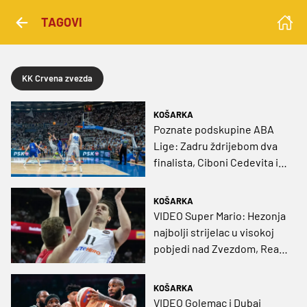
TAGOVI
KK Crvena zvezda
KOŠARKA
Poznate podskupine ABA
Lige: Zadru ždrijebom dva
finalista, Ciboni Cedevita i
Crvena zvezda
KOŠARKA
VIDEO Super Mario: Hezonja
najbolji strijelac u visokoj
pobjedi nad Zvezdom, Real
još u igri za drugo mjesto
KOŠARKA
VIDEO Golemac i Dubai