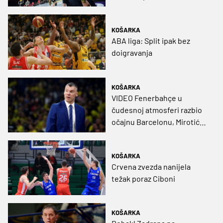
KOŠARKA
ABA liga: Split ipak bez
doigravanja
KOŠARKA
VIDEO Fenerbahçe u
čudesnoj atmosferi razbio
očajnu Barcelonu, Mirotić
'partijao' u Monte Carlu
KOŠARKA
Crvena zvezda nanijela
težak poraz Ciboni
KOŠARKA