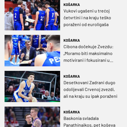
KOŠARKA
Vukovi ugašeni u trećoj
četvrtini i na kraju teško
poraženi od euroligaša
KOŠARKA
Cibona dočekuje Zvezdu:
„Moramo biti maksimalno
motivirani i fokusirani u
svakom trenutku”
KOŠARKA
Desetkovani Zadrani dugo
odolijevali Crvenoj zvezdi,
ali na kraju su ipak poraženi
KOŠARKA
Baskonia svladala
Panathinaikos, pet koševa