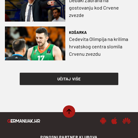
Debakl Zadrana na
gostovanju kod Crvene
zvezde
KOŠARKA
Cedevita Olimpija na krilima
hrvatskog centra slomila
Crvenu zvezdu
UČITAJ VIŠE
PONOSNI PARTNER KLUBOVA