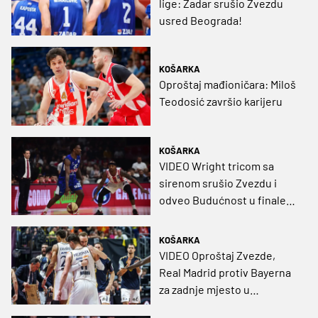
lige: Zadar srušio Zvezdu
usred Beograda!
KOŠARKA
Oproštaj mađioničara: Miloš
Teodosić završio karijeru
KOŠARKA
VIDEO Wright tricom sa
sirenom srušio Zvezdu i
odveo Budućnost u finale
ABA lige!
KOŠARKA
VIDEO Oproštaj Zvezde,
Real Madrid protiv Bayerna
za zadnje mjesto u
doigravanju