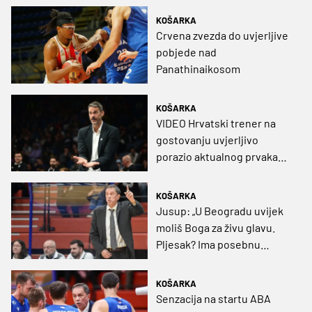
KOŠARKA
Crvena zvezda do uvjerljive
pobjede nad
Panathinaikosom
KOŠARKA
VIDEO Hrvatski trener na
gostovanju uvjerljivo
porazio aktualnog prvaka
Eurolige!
KOŠARKA
Jusup: „U Beogradu uvijek
moliš Boga za živu glavu.
Pljesak? Ima posebnu
težinu i toplo mi je oko srca“
KOŠARKA
Senzacija na startu ABA