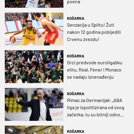
poena
KOŠARKA
Senzacija u Splitu! Žuti
nakon 12 godina pobijedili
Crvenu zvezdu!
KOŠARKA
Grci predvode euroligašku
elitu, Real, Fener i Monaco
se nadaju iznenađenju
KOŠARKA
Rimac za Germanijak: „ABA
liga je ispolitizirana od svog
začetka, tu su bitniji odnosi
i utjecaji. Dubai je potrebno
osvježenje“
KOŠARKA