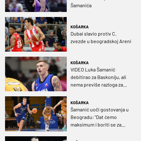
Šamanića
KOŠARKA
Dubai slavio protiv C.
zvezde u beogradskoj Areni
KOŠARKA
VIDEO Luka Šamanić
debitirao za Baskoniju, ali
nema previše razloga za
slavlje
KOŠARKA
Šamanić uoči gostovanja u
Beogradu: "Dat ćemo
maksimum i boriti se za
pobjedu"