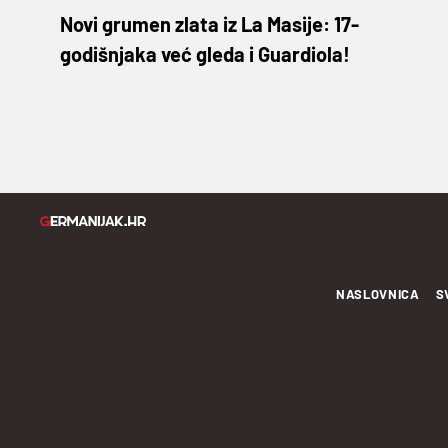
Novi grumen zlata iz La Masije: 17-
godišnjaka već gleda i Guardiola!
NASLOVNICA
S