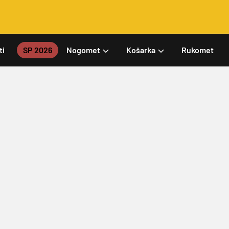
ti
SP 2026
Nogomet
Košarka
Rukomet