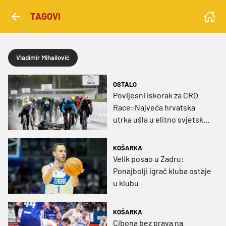
TAGOVI
Vladimir Mihailović
OSTALO
Povijesni iskorak za CRO
Race: Najveća hrvatska
utrka ušla u elitno svjetsko
društvo
KOŠARKA
Velik posao u Zadru:
Ponajbolji igrač kluba ostaje
u klubu
KOŠARKA
Cibona bez prava na