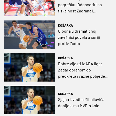
pogrešku: Odgovoriti na
fizkalnost Zadrana i
pokušati zakočiti
Mihailovića
KOŠARKA
Cibona u dramatičnoj
završnici povela u seriji
protiv Zadra
KOŠARKA
Dobre vijesti iz ABA lige:
Zadar obranom do
preokreta i važne pobjede u
Jazinama
KOŠARKA
Sjajna izvedba Mihailovića
donijela mu MVP-a kola