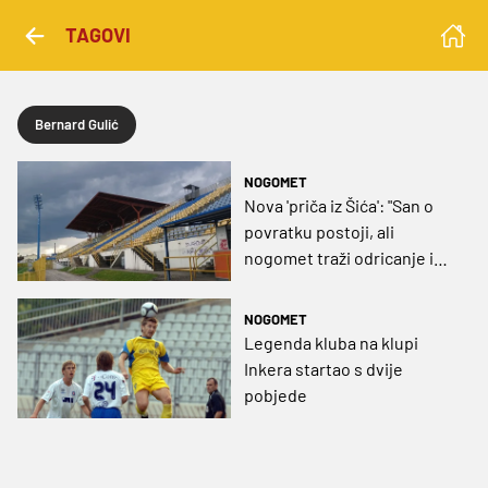
TAGOVI
Bernard Gulić
NOGOMET
Nova 'priča iz Šića': "San o
povratku postoji, ali
nogomet traži odricanje i
posvećenost"
NOGOMET
Legenda kluba na klupi
Inkera startao s dvije
pobjede