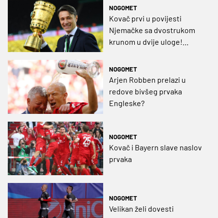
NOGOMET
Kovač prvi u povijesti
Njemačke sa dvostrukom
krunom u dvije uloge!
(VIDEO)
NOGOMET
Arjen Robben prelazi u
redove bivšeg prvaka
Engleske?
NOGOMET
Kovač i Bayern slave naslov
prvaka
NOGOMET
Velikan želi dovesti