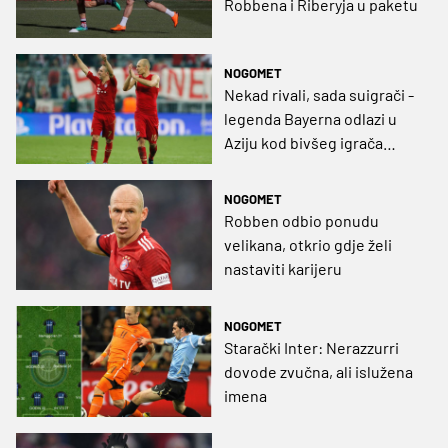
Robbena i Riberyja u paketu
NOGOMET
Nekad rivali, sada suigrači -
legenda Bayerna odlazi u
Aziju kod bivšeg igrača
Barce
NOGOMET
Robben odbio ponudu
velikana, otkrio gdje želi
nastaviti karijeru
NOGOMET
Starački Inter: Nerazzurri
dovode zvučna, ali islužena
imena