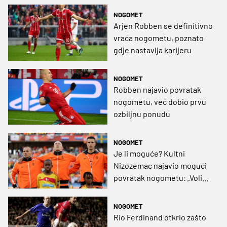
NOGOMET
Arjen Robben se definitivno
vraća nogometu, poznato
gdje nastavlja karijeru
NOGOMET
Robben najavio povratak
nogometu, već dobio prvu
ozbiljnu ponudu
NOGOMET
Je li moguće? Kultni
Nizozemac najavio mogući
povratak nogometu: „Volio
bih još malo igrati“
NOGOMET
Rio Ferdinand otkrio zašto