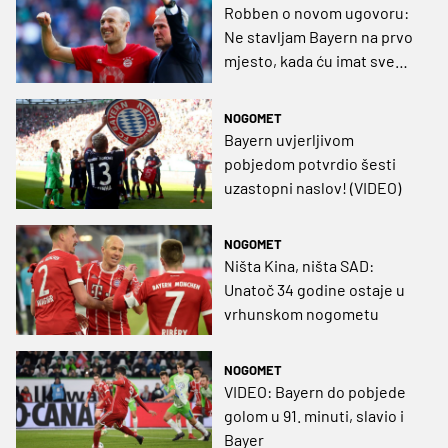
Robben o novom ugovoru:
Ne stavljam Bayern na prvo
mjesto, kada ću imat sve
opcije, odlučit ću što dalje
NOGOMET
Bayern uvjerljivom
pobjedom potvrdio šesti
uzastopni naslov! (VIDEO)
NOGOMET
Ništa Kina, ništa SAD:
Unatoč 34 godine ostaje u
vrhunskom nogometu
NOGOMET
VIDEO: Bayern do pobjede
golom u 91. minuti, slavio i
Bayer