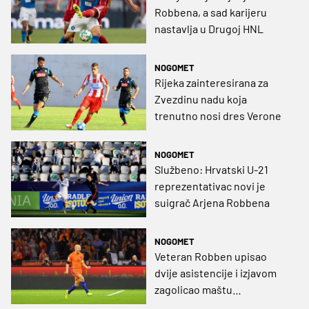
Robbena, a sad karijeru
nastavlja u Drugoj HNL
NOGOMET
Rijeka zainteresirana za
Zvezdinu nadu koja
trenutno nosi dres Verone
NOGOMET
Službeno: Hrvatski U-21
reprezentativac novi je
suigrač Arjena Robbena
NOGOMET
Veteran Robben upisao
dvije asistencije i izjavom
zagolicao maštu
Nizozemaca