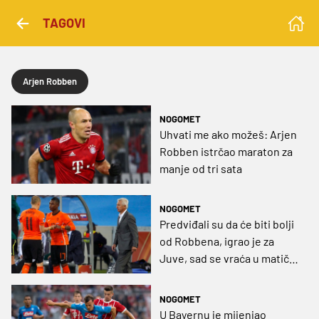
TAGOVI
Arjen Robben
NOGOMET
Uhvati me ako možeš: Arjen
Robben istrčao maraton za
manje od tri sata
NOGOMET
Predviđali su da će biti bolji
od Robbena, igrao je za
Juve, sad se vraća u matični
klub
NOGOMET
U Bayernu je mijenjao