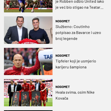
je Robben odbio United iako
je već bio stigao na Teatar
snova
NOGOMET
Službeno: Coutinho
potpisao za Bavarce i uzeo
broj legende
NOGOMET
Tipfeler koji je usmjerio
karijeru šampiona
NOGOMET
Hvala svima, osim Nike
Kovača