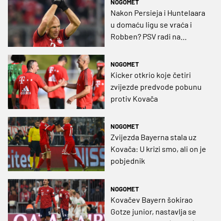
NOGOMET
Nakon Persieja i Huntelaara
u domaću ligu se vraća i
Robben? PSV radi na
povratku legende
NOGOMET
Kicker otkrio koje četiri
zvijezde predvode pobunu
protiv Kovača
NOGOMET
Zvijezda Bayerna stala uz
Kovača: U krizi smo, ali on je
pobjednik
NOGOMET
Kovačev Bayern šokirao
Gotze junior, nastavlja se