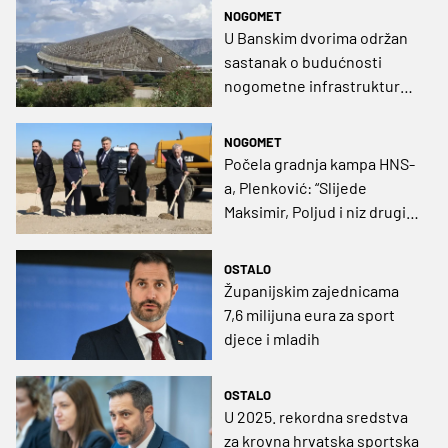
injekcija hrvatskim
NOGOMET
klubovima”
U Banskim dvorima održan
sastanak o budućnosti
nogometne infrastrukture
u Splitu: “Bit će načelo
50:50%”
NOGOMET
Počela gradnja kampa HNS-
a, Plenković: “Slijede
Maksimir, Poljud i niz drugih
objekata, pravedni smo
prema svima”
OSTALO
Županijskim zajednicama
7,6 milijuna eura za sport
djece i mladih
OSTALO
U 2025. rekordna sredstva
za krovna hrvatska sportska