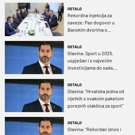
OSTALO
Rekordna injekcija za
saveze: Pao dogovor u
Banskim dvorima o
povijesnim ulaganjima u
sport
OSTALO
Glavina: Sport u 2025.
uspješan i s najvećim
investicijama do sada,
nastavak u 2026.
OSTALO
Glavina: “Hrvatska jedna od
rijetkih s ovakvim paketom
poreznih olakšica za sport”
OSTALO
Glavina: “Rekordan iznos i