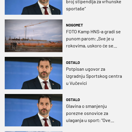
broj stipendija za vrhunske
sportaše”
NOGOMET
FOTO Kamp HNS-a gradi se
punom parom: „Sve je u
rokovima, uskoro će se
ovdje zakotrljati i prva lopta”
OSTALO
Potpisan ugovor za
izgradnju Sportskog centra
u Vučevici
OSTALO
Glavina o smanjenju
porezne osnovice za
ulaganja u sport: “Ove
izmjene dodatna su Vladina