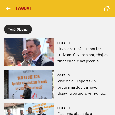
TAGOVI
Tonči Glavina
OSTALO
Hrvatska ulaže u sportski
turizam: Otvoren natječaj za
financiranje natjecanja
OSTALO
Više od 300 sportskih
programa dobiva novu
državnu potporu vrijednu
milijune eura
OSTALO
Masovna ulaganja u