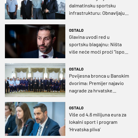
dalmatinsku sportsku
infrastrukturu: Obnavljaju
se Poljud, Gripe i Spaladium
Arena
OSTALO
Glavina uvodi red u
sportsku blagajnu: Ništa
više neće moći proći “ispod
radara”
OSTALO
Povijesna bronca u Banskim
dvorima: Premijer najavio
nagrade za hrvatske
futsalaše
OSTALO
Više od 4,6 milijuna eura za
lokalni sport i program
‘Hrvatska pliva’