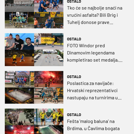
OSTALO
Tko će se najbolje snaći na
vrućini asfalta? Bili Brig i
Tuhelj donose prave
malonogometne spektakle
OSTALO
FOTO Windor pred
Dinamovim legendama
kompletirao set medalja,
Dentstar slavio u Selnici,
festival malog nogometa i u
OSTALO
Petrinji
Poslastica za navijače:
Hrvatski reprezentativci
nastupaju na turnirima u
Zagrebu i Dicmu
OSTALO
Fešta 'malog baluna' na
Brdima, u Čavlima bogata