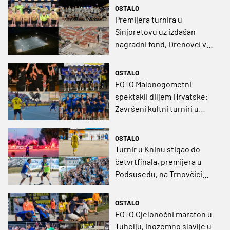
OSTALO
Premijera turnira u
Sinjoretovu uz izdašan
nagradni fond, Drenovci već
u svojem 13. izdanju
OSTALO
FOTO Malonogometni
spektakli diljem Hrvatske:
Završeni kultni turniri u
Voltinu, Dugavama, Tenji i
Senju
OSTALO
Turnir u Kninu stigao do
četvrtfinala, premijera u
Podsusedu, na Trnovčici
drugo izdanje
OSTALO
FOTO Cjelonoćni maraton u
Tuhelju, inozemno slavlje u