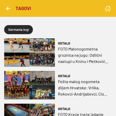
TAGOVI
Germania kup
OSTALO
FOTO Malonogometna
groznica na jugu: Odlični
nastupi u Kninu i Metkoviću
okrunjeni vrijednim
nagradama
OSTALO
Fešta malog nogometa
diljem Hrvatske: Vrlika,
Rokovci-Andrijaševci, Cista
Velika i Jezera dobili nove
prvake
OSTALO
FOTO Kreće treće izdanje