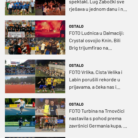
spektakl, Lug Zabočki sve
rješava u jednom danu i na
travi
OSTALO
FOTO Ludnica u Dalmaciji:
Crystal osvojio Knin, Bili
Brig trijumfirao na
domaćem terenu
OSTALO
FOTO Vrlika, Cista Velika i
Labin porušili rekorde u
prijavama, a čeka nas i
sjajna završnica Bilog Briga
OSTALO
FOTO Turbina na Trnovčici
nastavila s pohod prema
završnici Germania kupa, u
Podsusedu sjajna premijera