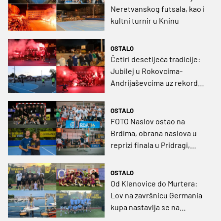
Neretvanskog futsala, kao i
kultni turnir u Kninu
OSTALO
Četiri desetljeća tradicije:
Jubilej u Rokovcima-
Andrijaševcima uz rekordan
odaziv i još bogatiji
nagradni fond
OSTALO
FOTO Naslov ostao na
Brdima, obrana naslova u
reprizi finala u Pridragi,
borba OPG-ova za titulu u
Drenovcima
OSTALO
Od Klenovice do Murtera:
Lov na završnicu Germania
kupa nastavlja se na
Jadranu