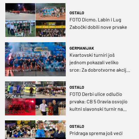
OSTALO
FOTO Dicmo, Labin i Lug
Zabočki dobili nove prvake
GERMANIJAK
Kvartovski turniri još
jednom pokazali veliko
srce: Za dobrotvorne akcije
prikupljeno više od 36
tisuća eura
OSTALO
FOTO Derbi ulice odlučio
prvaka: CB 5 Gravia osvojio
kultni slavonski turnir na
krilima Osijekovih futsalaša
OSTALO
Pridraga sprema još veći