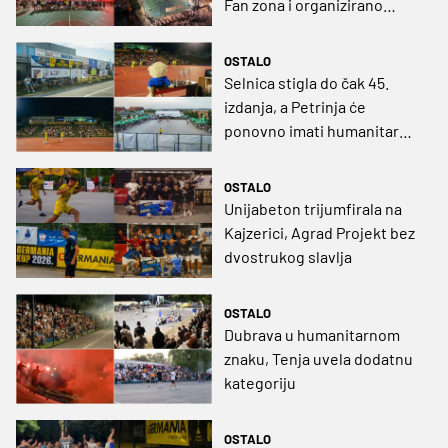
Fan zona i organizirano
praćenje Vatrenih
OSTALO
Selnica stigla do čak 45.
izdanja, a Petrinja će
ponovno imati humanitarni
karakter
OSTALO
Unijabeton trijumfirala na
Kajzerici, Agrad Projekt bez
dvostrukog slavlja
OSTALO
Dubrava u humanitarnom
znaku, Tenja uvela dodatnu
kategoriju
OSTALO