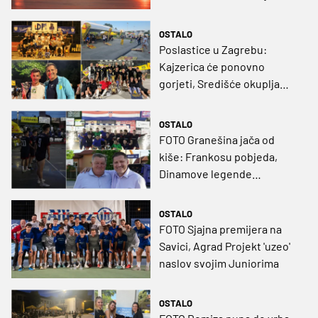
predstavlja novo igralište
OSTALO
Poslastice u Zagrebu:
Kajzerica će ponovno
gorjeti, Središće okuplja
brojne legende
OSTALO
FOTO Granešina jača od
kiše: Frankosu pobjeda,
Dinamove legende
uveličale turnir
OSTALO
FOTO Sjajna premijera na
Savici, Agrad Projekt 'uzeo'
naslov svojim Juniorima
OSTALO