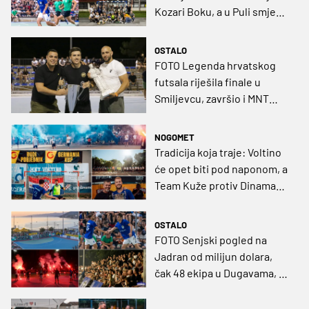
Kozari Boku, a u Puli smjena
na tronu nakon četiri
godine
OSTALO
FOTO Legenda hrvatskog
futsala riješila finale u
Smiljevcu, završio i MNT
Jama
NOGOMET
Tradicija koja traje: Voltino
će opet biti pod naponom, a
Team Kuže protiv Dinama
kao vrhunac 'revijalke''
OSTALO
FOTO Senjski pogled na
Jadran od milijun dolara,
čak 48 ekipa u Dugavama, a
u Puli se lovi prekid
dominacije