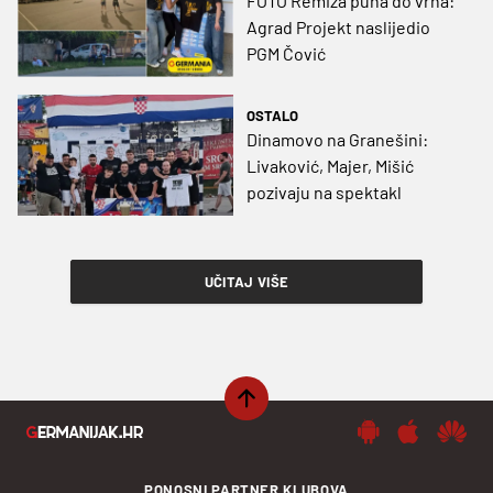
FOTO Remiza puna do vrha:
Agrad Projekt naslijedio
PGM Čović
OSTALO
Dinamovo na Granešini:
Livaković, Majer, Mišić
pozivaju na spektakl
UČITAJ VIŠE
PONOSNI PARTNER KLUBOVA