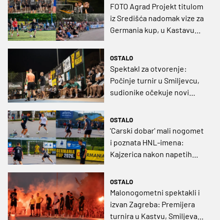
FOTO Agrad Projekt titulom
iz Središća nadomak vize za
Germania kup, u Kastavu
održano premijerno izdanje
turnira
OSTALO
Spektakl za otvorenje:
Počinje turnir u Smiljevcu,
sudionike očekuje novi
teren i bogati fond nagrada
OSTALO
'Carski dobar' mali nogomet
i poznata HNL-imena:
Kajzerica nakon napetih
drama dobila 16 najboljih
OSTALO
Malonogometni spektakli i
izvan Zagreba: Premijera
turnira u Kastvu, Smiljevac