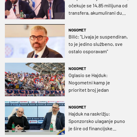
očekuje se 14,85 milijuna od
transfera, akumulirani dug
kluba je 33,5 milijuna eura"
NOGOMET
Bilić: "Livaja je suspendiran,
to je jedino službeno, sve
ostalo osporavam"
NOGOMET
Oglasio se Hajduk:
Nogometni kamp je
prioritet broj jedan
NOGOMET
Hajduk na raskrižju:
Sponzorsko ulaganje puno
je šire od financijske
injekcije, sve su opcije