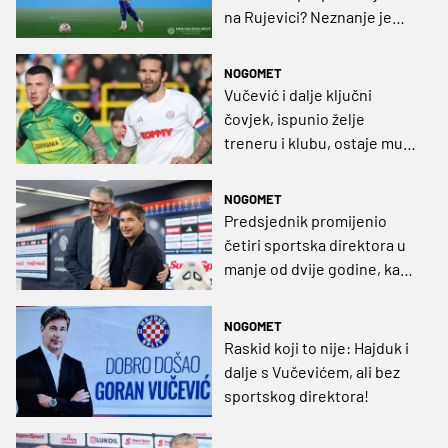
na Rujevici? Neznanje je
ostavilo momčad bez
ključne karike
NOGOMET
Vučević i dalje ključni
čovjek, ispunio želje
treneru i klubu, ostaje mu
još ugovor Livaje
NOGOMET
Predsjednik promijenio
četiri sportska direktora u
manje od dvije godine, kako
pronaći novo ozbiljno
rješenje?
NOGOMET
Raskid koji to nije: Hajduk i
dalje s Vučevićem, ali bez
sportskog direktora!