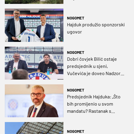
u Splitu: “Bit će načelo
50:50%”
NOGOMET
Hajduk produžio sponzorski
ugovor
NOGOMET
Dobri čovjek Bilić ostaje
predsjednik u sjeni,
Vučevića je doveo Nadzorni
odbor
NOGOMET
Predsjednik Hajduka: „Što
bih promijenio u svom
mandatu? Rastanak s
Nikolom Kalinićem“
NOGOMET