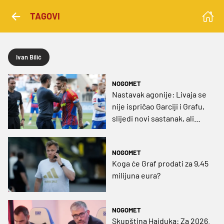
TAGOVI
Ivan Bilić
NOGOMET
Nastavak agonije: Livaja se
nije ispričao Garciji i Grafu,
slijedi novi sastanak, ali
možda i rastanak
NOGOMET
Koga će Graf prodati za 9,45
milijuna eura?
NOGOMET
Skupština Hajduka: Za 2026.