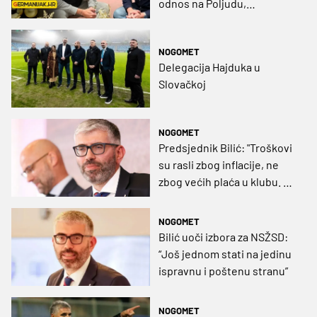
odnos na Poljudu,
Livakoviću je dobar potez
povratak u Dinamo"
NOGOMET
Delegacija Hajduka u
Slovačkoj
NOGOMET
Predsjednik Bilić: "Troškovi
su rasli zbog inflacije, ne
zbog većih plaća u klubu. Na
kraju godine plus je pet
milijuna eura"
NOGOMET
Bilić uoči izbora za NSŽSD:
“Još jednom stati na jedinu
ispravnu i poštenu stranu”
NOGOMET