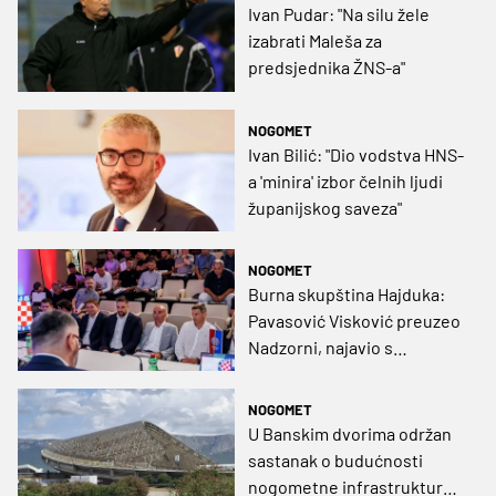
Ivan Pudar: "Na silu žele
izabrati Maleša za
predsjednika ŽNS-a"
NOGOMET
Ivan Bilić: "Dio vodstva HNS-
a 'minira' izbor čelnih ljudi
županijskog saveza"
NOGOMET
Burna skupština Hajduka:
Pavasović Visković preuzeo
Nadzorni, najavio s
Dinamom ulazak u HNS, za
2025. plus od 10 milijuna
NOGOMET
eura
U Banskim dvorima održan
sastanak o budućnosti
nogometne infrastrukture