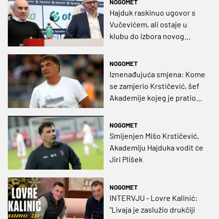
NOGOMET
Hajduk raskinuo ugovor s
Vučevićem, ali ostaje u
klubu do izbora novog
sportskog direktora, možda
čak i do kraja sezone
NOGOMET
Iznenađujuća smjena: Kome
se zamjerio Krstičević, šef
Akademije kojeg je pratio
rezultat?
NOGOMET
Smijenjen Mišo Krstičević,
Akademiju Hajduka vodit će
Jiri Plišek
NOGOMET
INTERVJU - Lovre Kalinić:
"Livaja je zaslužio drukčiji