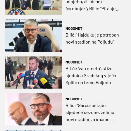
uspjeha, ali nisam
čarobnjak"; Bilić: "Pitanje
ugovora Livaje je interna
stvar"
NOGOMET
Bilić:" Hajduku je potreban
novi stadion na Poljudu"
NOGOMET
Bit će 'vatrometa', stiže
sjednica Gradskog vijeća
Splita na temu Poljuda
NOGOMET
Bilić: "Garcia ostaje i
sljedeće sezone, želimo
novi stadion, a imamo
dvojicu kandidata za