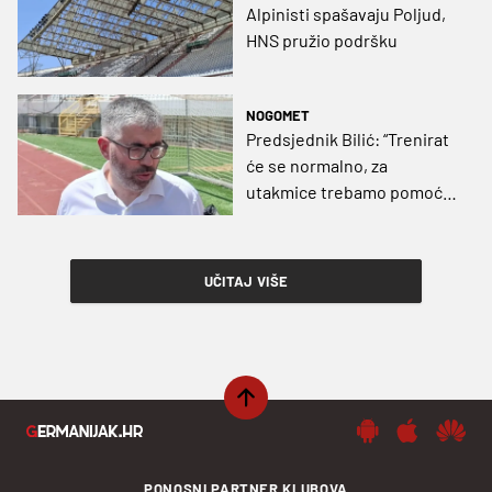
Alpinisti spašavaju Poljud,
HNS pružio podršku
NOGOMET
Predsjednik Bilić: “Trenirat
će se normalno, za
utakmice trebamo pomoć
svih da osiguramo
minimalni standard”
UČITAJ VIŠE
PONOSNI PARTNER KLUBOVA