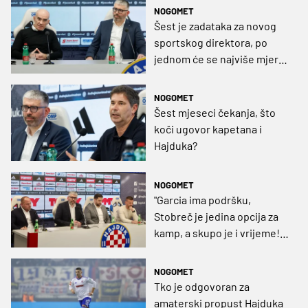
sportskog direktora"
NOGOMET
Šest je zadataka za novog
sportskog direktora, po
jednom će se najviše mjeriti
uspješnost
NOGOMET
Šest mjeseci čekanja, što
koči ugovor kapetana i
Hajduka?
NOGOMET
"Garcia ima podršku,
Stobreč je jedina opcija za
kamp, a skupo je i vrijeme!
Za Hajduk nema garancije
da će sve biti dobro"
NOGOMET
Tko je odgovoran za
amaterski propust Hajduka