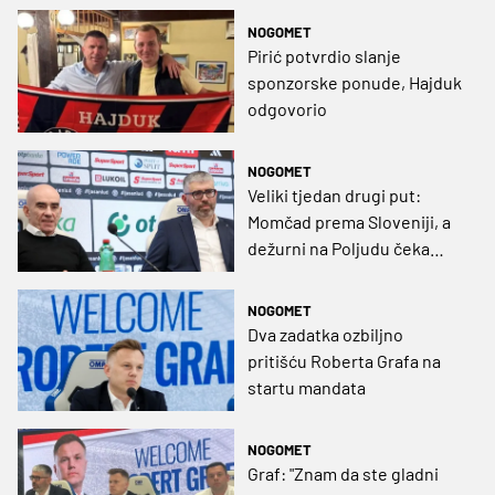
otvorene i promjene
NOGOMET
moguće
Pirić potvrdio slanje
sponzorske ponude, Hajduk
odgovorio
NOGOMET
Veliki tjedan drugi put:
Momčad prema Sloveniji, a
dežurni na Poljudu čeka
povijesni mail
NOGOMET
Dva zadatka ozbiljno
pritišću Roberta Grafa na
startu mandata
NOGOMET
Graf: "Znam da ste gladni