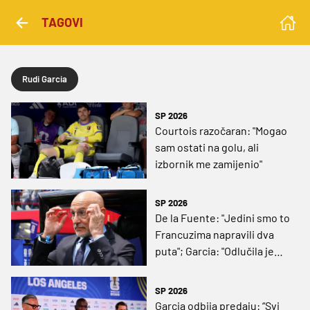
TAGOVI
Rudi Garcia
SP 2026
Courtois razočaran: "Mogao
sam ostati na golu, ali
izbornik me zamijenio"
SP 2026
De la Fuente: "Jedini smo to
Francuzima napravili dva
puta"; Garcia: "Odlučila je
jedna greška"
SP 2026
Garcia odbija predaju: “Svi