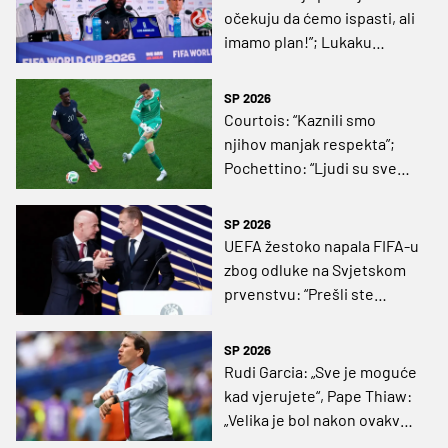
očekuju da ćemo ispasti, ali
imamo plan!”; Lukaku
dodaje: “Nismo slučajno
ovdje, možemo iznenaditi”
SP 2026
Courtois: “Kaznili smo
njihov manjak respekta”;
Pochettino: “Ljudi su sve
pomiješali”
SP 2026
UEFA žestoko napala FIFA-u
zbog odluke na Svjetskom
prvenstvu: “Prešli ste
crvenu liniju!”
SP 2026
Rudi Garcia: „Sve je moguće
kad vjerujete“, Pape Thiaw:
„Velika je bol nakon ovakvog
poraza“