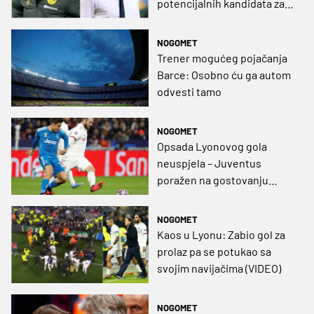
potencijalnih kandidata za
privremeno preuzimanje
klupe
NOGOMET
Trener mogućeg pojačanja
Barce: Osobno ću ga autom
odvesti tamo
NOGOMET
Opsada Lyonovog gola
neuspjela – Juventus
poražen na gostovanju
(VIDEO)
NOGOMET
Kaos u Lyonu: Zabio gol za
prolaz pa se potukao sa
svojim navijačima (VIDEO)
NOGOMET