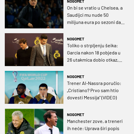
NOGOMET
On bi se vratio u Chelsea, a
Saudijci mu nude 50
milijuna eura po sezoni da
trenira Cristiana Ronalda
NOGOMET
Toliko o strpljenju šeika:
Garcia nakon 18 pobjeda u
26 utakmica dobio otkaz,
presudio mu remi s Al-
Fayhom
NOGOMET
Trener Al-Nassra poručio:
„Cristiano? Prvo sam htio
dovesti Messija“ (VIDEO)
NOGOMET
Manchester zove, a treneri
ih neće: Uprava širi popis