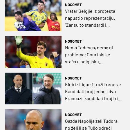
NOGOMET
Vratar Belgije iz protesta
napustio reprezentaciju:
“Zar su to standardi i
vrijednosti?”
NOGOMET
Nema Tedesca, nema ni
problema: Courtois se
vraća u belgijsku
reprezentaciju
NOGOMET
Klub iz Ligue 1 traži trenera:
Kandidati broj jedan i dva
Francuzi, kandidati broj tri i
četiri Hrvati
NOGOMET
Gazda Napolija želi Tudora,
no želi li se Tušo odreći