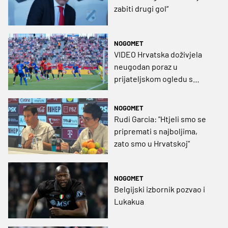
zabiti drugi gol“
NOGOMET
VIDEO Hrvatska doživjela
neugodan poraz u
prijateljskom ogledu s
Belgijom
NOGOMET
Rudi Garcia: "Htjeli smo se
pripremati s najboljima,
zato smo u Hrvatskoj"
NOGOMET
Belgijski izbornik pozvao i
Lukakua