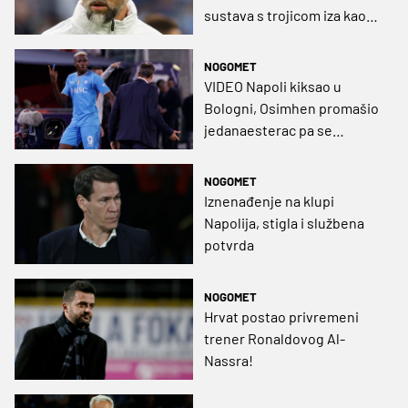
sustava s trojicom iza kao
prijatelj mu Leko u Hajduku?
NOGOMET
VIDEO Napoli kiksao u
Bologni, Osimhen promašio
jedanaesterac pa se
posvađao s Garcijom!
NOGOMET
Iznenađenje na klupi
Napolija, stigla i službena
potvrda
NOGOMET
Hrvat postao privremeni
trener Ronaldovog Al-
Nassra!