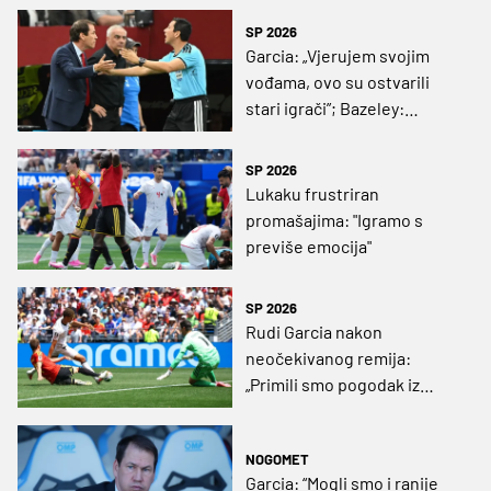
SP 2026
Garcia: „Vjerujem svojim
vođama, ovo su ostvarili
stari igrači”; Bazeley:
„Većina ovih momaka će se
vratiti za četiri godine”
SP 2026
Lukaku frustriran
promašajima: "Igramo s
previše emocija"
SP 2026
Rudi Garcia nakon
neočekivanog remija:
„Primili smo pogodak iz
prvog udarca na vrata, to je
najmanje što smo željeli“
NOGOMET
Garcia: “Mogli smo i ranije