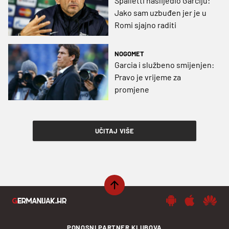
Spalletti naslijedio Garciju:
Jako sam uzbuđen jer je u
Romi sjajno raditi
NOGOMET
Garcia i službeno smijenjen:
Pravo je vrijeme za
promjene
UČITAJ VIŠE
PONOSNI PARTNER KLUBOVA