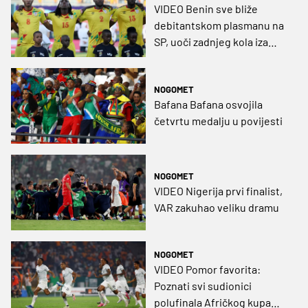
VIDEO Benin sve bliže
debitantskom plasmanu na
SP, uoči zadnjeg kola iza
njega su dva afrička
velikana
NOGOMET
Bafana Bafana osvojila
četvrtu medalju u povijesti
NOGOMET
VIDEO Nigerija prvi finalist,
VAR zakuhao veliku dramu
NOGOMET
VIDEO Pomor favorita:
Poznati svi sudionici
polufinala Afričkog kupa