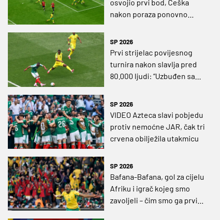
osvojio prvi bod, Češka
nakon poraza ponovno
podbacila
SP 2026
Prvi strijelac povijesnog
turnira nakon slavlja pred
80.000 ljudi: “Uzbuđen sam,
stadion je spektakularan!”
SP 2026
VIDEO Azteca slavi pobjedu
protiv nemoćne JAR, čak tri
crvena obilježila utakmicu
SP 2026
Bafana-Bafana, gol za cijelu
Afriku i igrač kojeg smo
zavoljeli – čim smo ga prvi
put ugledali!