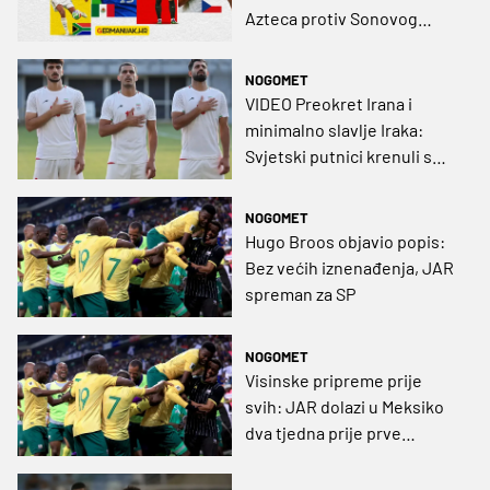
Azteca protiv Sonovog
uragana, afričkog vica i
češkog 'bodičeka'
NOGOMET
VIDEO Preokret Irana i
minimalno slavlje Iraka:
Svjetski putnici krenuli s
testiranjima uoči Mundijala
NOGOMET
Hugo Broos objavio popis:
Bez većih iznenađenja, JAR
spreman za SP
NOGOMET
Visinske pripreme prije
svih: JAR dolazi u Meksiko
dva tjedna prije prve
utakmice