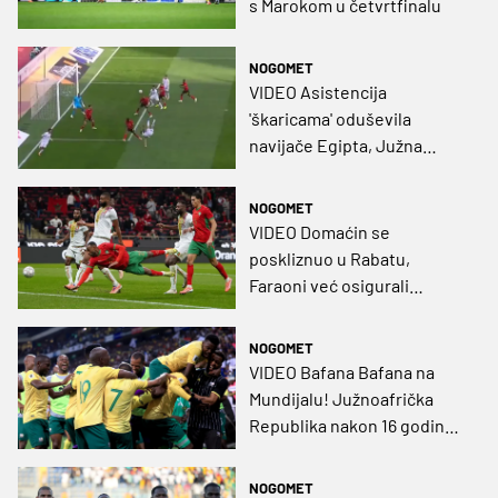
s Marokom u četvrtfinalu
NOGOMET
VIDEO Asistencija
'škaricama' oduševila
navijače Egipta, Južna
Afrika u golijadi prošla dalje
NOGOMET
VIDEO Domaćin se
poskliznuo u Rabatu,
Faraoni već osigurali
osminu finala
NOGOMET
VIDEO Bafana Bafana na
Mundijalu! Južnoafrička
Republika nakon 16 godina
ponovno ide na Svjetsko
prvenstvo
NOGOMET