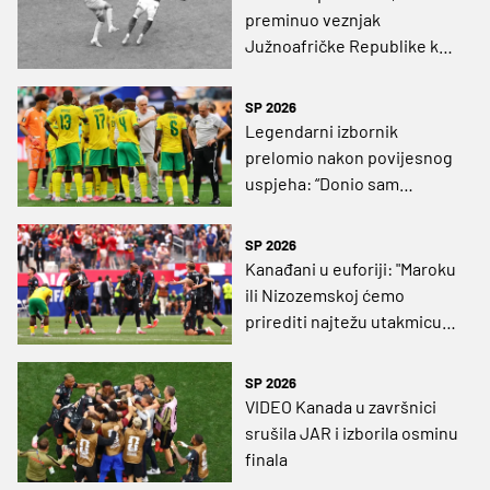
preminuo veznjak
Južnoafričke Republike koji
je nastupio na Mundijalu
SP 2026
Legendarni izbornik
prelomio nakon povijesnog
uspjeha: “Donio sam
konačnu odluku!”
SP 2026
Kanađani u euforiji: "Maroku
ili Nizozemskoj ćemo
prirediti najtežu utakmicu
na SP-u"
SP 2026
VIDEO Kanada u završnici
srušila JAR i izborila osminu
finala