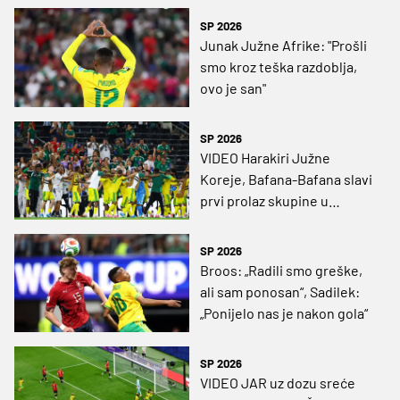
SP 2026
Junak Južne Afrike: "Prošli
smo kroz teška razdoblja,
ovo je san"
SP 2026
VIDEO Harakiri Južne
Koreje, Bafana-Bafana slavi
prvi prolaz skupine u
povijesti
SP 2026
Broos: „Radili smo greške,
ali sam ponosan“, Sadilek:
„Ponijelo nas je nakon gola“
SP 2026
VIDEO JAR uz dozu sreće