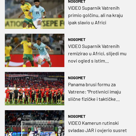
NOGOMET
VIDEO Suparnik Vatrenih
primio golčinu, ali na kraju
ipak slavio u Africi
NOGOMET
VIDEO Suparnik Vatrenih
remizirao u Africi, slijedi mu
novi ogled s istim
suparnikom
NOGOMET
Panama brusi formu za
Vatrene: “Protivnici imaju
slične fizičke i taktičke
karakteristike”
NOGOMET
VIDEO Kamerun rutinski
svladao JAR i ovjerio susret