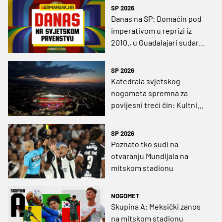
SP 2026
Danas na SP: Domaćin pod
imperativom u reprizi iz
2010., u Guadalajari sudar
dvaju različitih svjetova
SP 2026
Katedrala svjetskog
nogometa spremna za
povijesni treći čin: Kultni
kolos zablistao u modernom
ruhu
SP 2026
Poznato tko sudi na
otvaranju Mundijala na
mitskom stadionu
NOGOMET
Skupina A: Meksički zanos
na mitskom stadionu