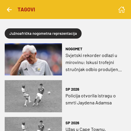
TAGOVI
Južnoafrička nogometna reprezentacija
NOGOMET
Svjetski rekorder odlazi u
mirovinu: Iskusi trofejni
stručnjak odbio produljenje
ugovora i završava karijeru
SP 2026
Policija otvorila istragu o
smrti Jaydena Adamsa
SP 2026
Užas u Cape Townu,