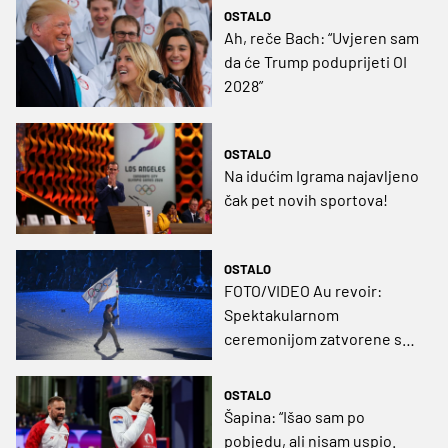
OSTALO
Ah, reče Bach: “Uvjeren sam
da će Trump poduprijeti OI
2028”
OSTALO
Na idućim Igrama najavljeno
čak pet novih sportova!
OSTALO
FOTO/VIDEO Au revoir:
Spektakularnom
ceremonijom zatvorene su
Olimpijske igre u Parizu
OSTALO
Šapina: “Išao sam po
pobjedu, ali nisam uspio.