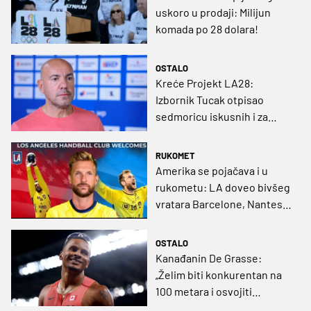
uskoro u prodaji: Milijun
komada po 28 dolara!
OSTALO
Kreće Projekt LA28:
Izbornik Tucak otpisao
sedmoricu iskusnih i za
novu akciju pozvao mlade
igrače
RUKOMET
Amerika se pojačava i u
rukometu: LA doveo bivšeg
vratara Barcelone, Nantesa
i Montpelliera!
OSTALO
Kanađanin De Grasse:
„Želim biti konkurentan na
100 metara i osvojiti
medalju na OI”