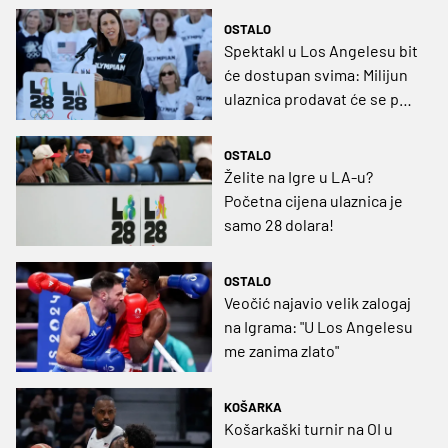
OSTALO
Spektakl u Los Angelesu bit
će dostupan svima: Milijun
ulaznica prodavat će se po
28 dolara
OSTALO
Želite na Igre u LA-u?
Početna cijena ulaznica je
samo 28 dolara!
OSTALO
Veočić najavio velik zalogaj
na Igrama: "U Los Angelesu
me zanima zlato"
KOŠARKA
Košarkaški turnir na OI u