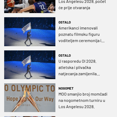
Los Angelesu 2028. počet
će prije otvaranja
OSTALO
Amerikanci imenovali
poznatu filmsku figuru
voditeljem ceremonija i
sadržaja na OI 2028.
OSTALO
U rasporedu OI 2028.
atletska i plivačka
natjecanja zamijenila
ustaljena mjesta
NOGOMET
MOO smanjio broj momčadi
na nogometnom turniru u
Los Angelesu 2028.