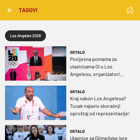
TAGOVI
Los Angeles 2028
OSTALO
Povijesna pomama za
ulaznicama OI u Los
Angelesu, organizatori
zadovoljni
OSTALO
Kraj nakon Los Angelesa?
Tucak najavio skorašnji
oproštaj od reprezentacije!
OSTALO
Ulaznice za Olimpijske igre