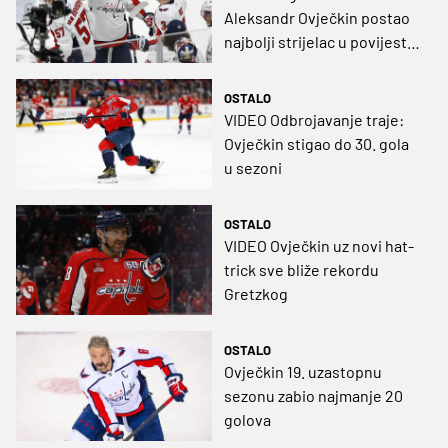
Aleksandr Ovječkin postao
najbolji strijelac u povijesti
NHL-a!
OSTALO
VIDEO Odbrojavanje traje:
Ovječkin stigao do 30. gola
u sezoni
OSTALO
VIDEO Ovječkin uz novi hat-
trick sve bliže rekordu
Gretzkog
OSTALO
Ovječkin 19. uzastopnu
sezonu zabio najmanje 20
golova