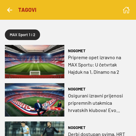
TAGOVI
MAX Sport 1 i 2
NOGOMET
Pripreme opet izravno na
MAX Sportu: U četvrtak
Hajduk na 1, Dinamo na 2
NOGOMET
Osigurani izravni prijenosi
pripremnih utakmica
hrvatskih klubova! Evo
rasporeda i satnice
NOGOMET
Derbi dostupan svima, HRT