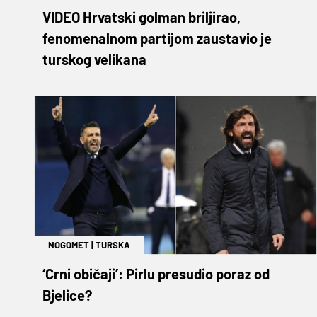
VIDEO Hrvatski golman briljirao,
fenomenalnom partijom zaustavio je
turskog velikana
NOGOMET
|
TURSKA
‘Crni običaji’: Pirlu presudio poraz od
Bjelice?