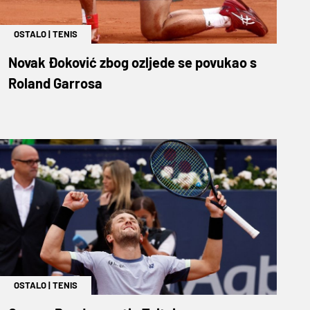
OSTALO
|
TENIS
Novak Đoković zbog ozljede se povukao s
Roland Garrosa
OSTALO
|
TENIS