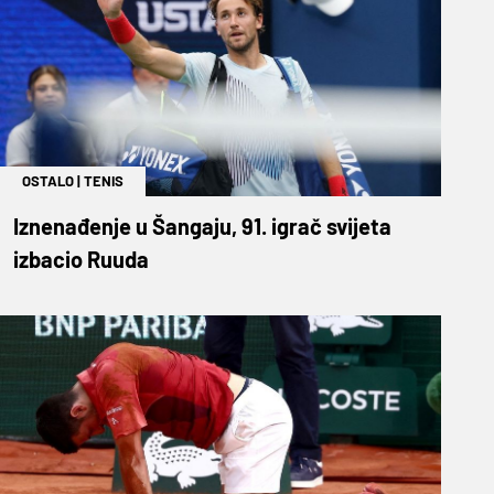
OSTALO
|
TENIS
Iznenađenje u Šangaju, 91. igrač svijeta
izbacio Ruuda