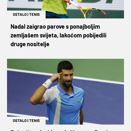
OSTALO
|
TENIS
Nadal zaigrao parove s ponajboljim
zemljašem svijeta, lakoćom pobijedili
druge nositelje
OSTALO
|
TENIS