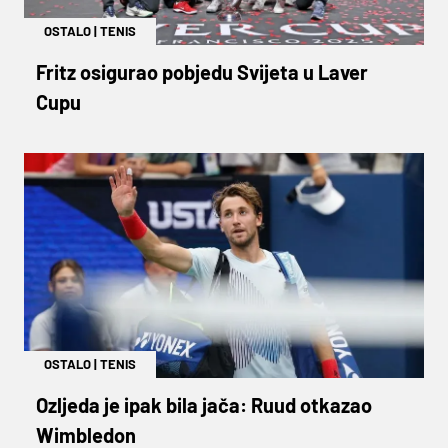
OSTALO
|
TENIS
Fritz osigurao pobjedu Svijeta u Laver
Cupu
OSTALO
|
TENIS
Ozljeda je ipak bila jača: Ruud otkazao
Wimbledon