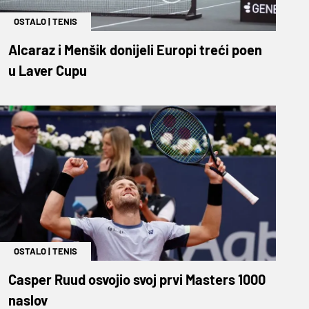
OSTALO
|
TENIS
Alcaraz i Menšik donijeli Europi treći poen
u Laver Cupu
OSTALO
|
TENIS
Casper Ruud osvojio svoj prvi Masters 1000
naslov