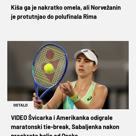
Kiša ga je nakratko omela, ali Norvežanin
je protutnjao do polufinala Rima
OSTALO
VIDEO Švicarka i Amerikanka odigrale
maratonski tie-break, Sabaljenka nakon
preokreta bolja od Osake