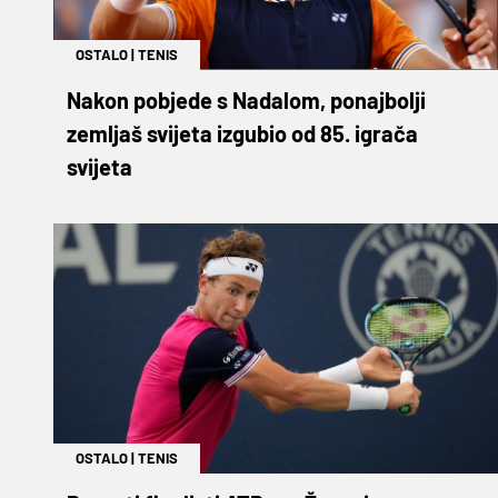
OSTALO
|
TENIS
Nakon pobjede s Nadalom, ponajbolji
zemljaš svijeta izgubio od 85. igrača
svijeta
OSTALO
|
TENIS