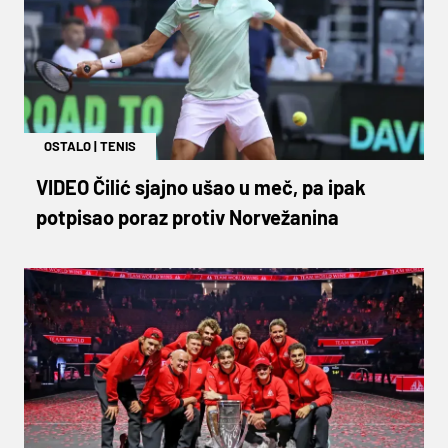
OSTALO
|
TENIS
VIDEO Čilić sjajno ušao u meč, pa ipak
potpisao poraz protiv Norvežanina