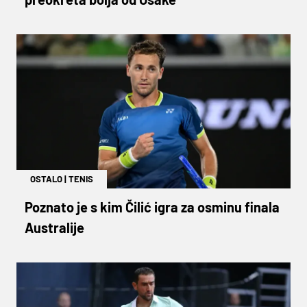
OSTALO
|
TENIS
Poznato je s kim Čilić igra za osminu finala
Australije