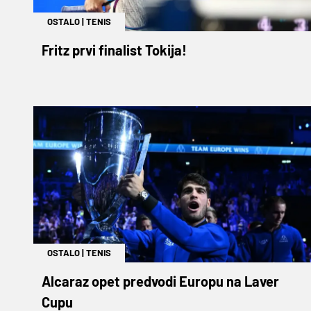
OSTALO
|
TENIS
Fritz prvi finalist Tokija!
OSTALO
|
TENIS
Alcaraz opet predvodi Europu na Laver
Cupu