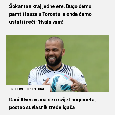
Šokantan kraj jedne ere. Dugo ćemo
pamtiti suze u Torontu, a onda ćemo
ustati i reći: 'Hvala vam!'
NOGOMET
|
PORTUGAL
Dani Alves vraća se u svijet nogometa,
postao suvlasnik trećeligaša