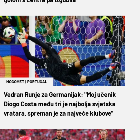
NOGOMET
|
PORTUGAL
Vedran Runje za Germanijak: "Moj učenik
Diogo Costa među tri je najbolja svjetska
vratara, spreman je za najveće klubove"