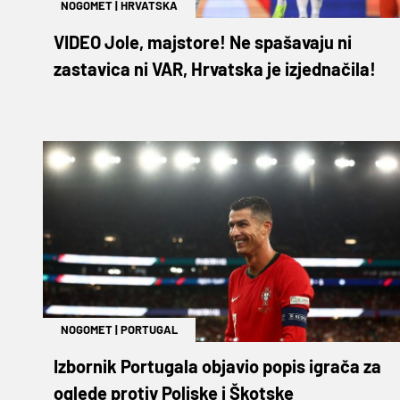
NOGOMET
|
HRVATSKA
VIDEO Jole, majstore! Ne spašavaju ni
zastavica ni VAR, Hrvatska je izjednačila!
NOGOMET
|
PORTUGAL
Izbornik Portugala objavio popis igrača za
oglede protiv Poljske i Škotske