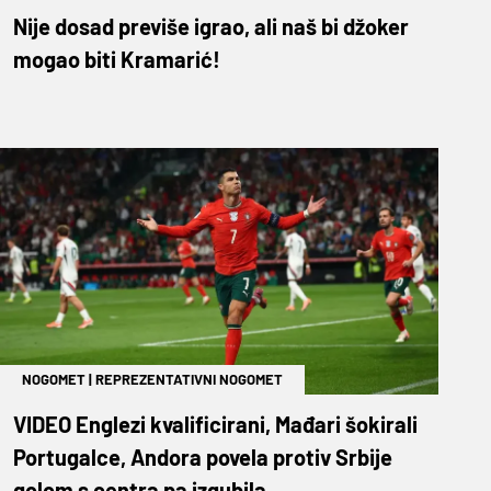
Nije dosad previše igrao, ali naš bi džoker
mogao biti Kramarić!
NOGOMET
|
REPREZENTATIVNI NOGOMET
VIDEO Englezi kvalificirani, Mađari šokirali
Portugalce, Andora povela protiv Srbije
golom s centra pa izgubila