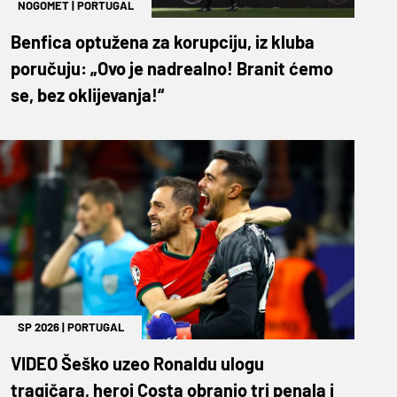
NOGOMET
|
PORTUGAL
Benfica optužena za korupciju, iz kluba
poručuju: „Ovo je nadrealno! Branit ćemo
se, bez oklijevanja!“
SP 2026
|
PORTUGAL
VIDEO Šeško uzeo Ronaldu ulogu
tragičara, heroj Costa obranio tri penala i