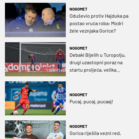
NOGOMET
Oduševio protiv Hajduka pa
postao vruća roba: Modri
žele veznjaka Gorice?
NOGOMET
Debakl Bijelih u Turopolju,
drugi uzastopni poraz na
startu proljeća, velika
pobjeda Carevićeve Gorice
NOGOMET
Pucaj, pucaj, pucaaj!
NOGOMET
Gorica riješila vezni red,