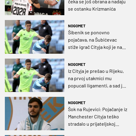
čeka se još obrana a nadaju
se ostanku Krizmanića
NOGOMET
Šibenik se ponovno
pojačava, na Šubićevac
stiže igrač Cityja koji je na
Rujevici imao nesretnu
epizodu
NOGOMET
Iz Cityja je prešao u Rijeku,
na prvoj utakmici mu
popucali ligamenti, a sad je
službeno slobodan igrač
NOGOMET
Šok na Rujevici: Pojačanje iz
Manchester Cityja teško
stradalo u prijateljskoj
utakmici