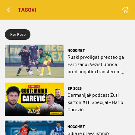
TAGOVI
Iker Pozo
NOGOMET
Ruski prvoligaš preoteo ga
Partizanu: Vezist Gorice
pred bogatim transferom
od 1,9 milijuna eura
SP 2026
Germanijak podcast Žuti
karton #11: Specijal - Mario
Carević
NOGOMET
Gdje je prava istina?