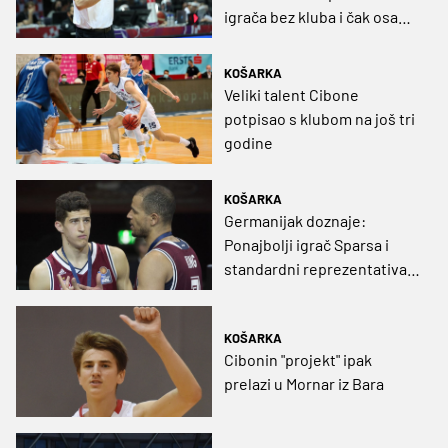
igrača bez kluba i čak osam
debitanta
KOŠARKA
Veliki talent Cibone
potpisao s klubom na još tri
godine
KOŠARKA
Germanijak doznaje:
Ponajbolji igrač Sparsa i
standardni reprezentativac
BiH stiže pod Toranj
KOŠARKA
Cibonin "projekt" ipak
prelazi u Mornar iz Bara