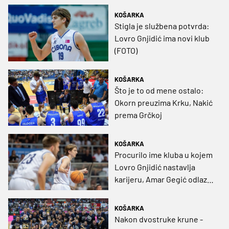
KOŠARKA
Stigla je službena potvrda:
Lovro Gnjidić ima novi klub
(FOTO)
KOŠARKA
Što je to od mene ostalo:
Okorn preuzima Krku, Nakić
prema Grčkoj
KOŠARKA
Procurilo ime kluba u kojem
Lovro Gnjidić nastavlja
karijeru, Amar Gegić odlazi
put Španjolske
KOŠARKA
Nakon dvostruke krune -