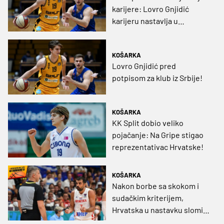
karijere: Lovro Gnjidić
karijeru nastavlja u
Španjolskoj
KOŠARKA
Lovro Gnjidić pred
potpisom za klub iz Srbije!
KOŠARKA
KK Split dobio veliko
pojačanje: Na Gripe stigao
reprezentativac Hrvatske!
KOŠARKA
Nakon borbe sa skokom i
sudačkim kriterijem,
Hrvatska u nastavku slomila
Britance