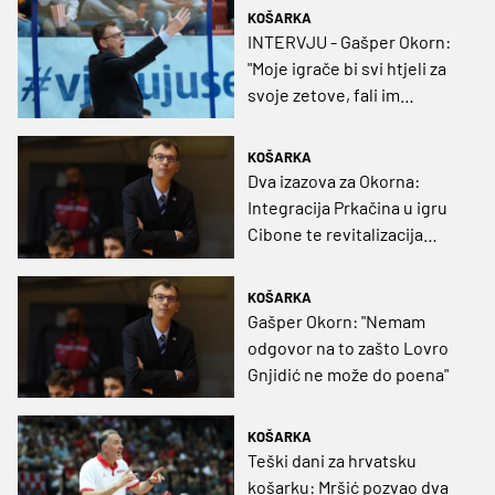
KOŠARKA
INTERVJU - Gašper Okorn:
"Moje igrače bi svi htjeli za
svoje zetove, fali im
sportskog bezobrazluka"
KOŠARKA
Dva izazova za Okorna:
Integracija Prkačina u igru
Cibone te revitalizacija
Gnjidića
KOŠARKA
Gašper Okorn: "Nemam
odgovor na to zašto Lovro
Gnjidić ne može do poena"
KOŠARKA
Teški dani za hrvatsku
košarku: Mršić pozvao dva