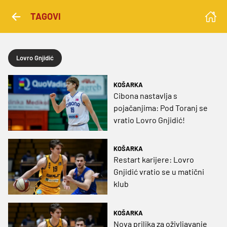
TAGOVI
Lovro Gnjidić
KOŠARKA
Cibona nastavlja s
pojačanjima: Pod Toranj se
vratio Lovro Gnjidić!
KOŠARKA
Restart karijere: Lovro
Gnjidić vratio se u matični
klub
KOŠARKA
Nova prilika za oživljavanje