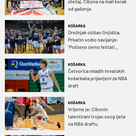
stečaj. Cibona na mali korak
od gašenja
KOŠARKA
Drežnjak ošišao Gnjidića,
Prkačin vodio navijanje:
"Pošteno ćemo feštati
večeras"
KOŠARKA
Četvorica mladih hrvatskih
košarkaša prijavljeni za NBA
draft
KOŠARKA
Vrijeme je: Cibonin
talentirani trojac ovog ljeta
na NBA draftu