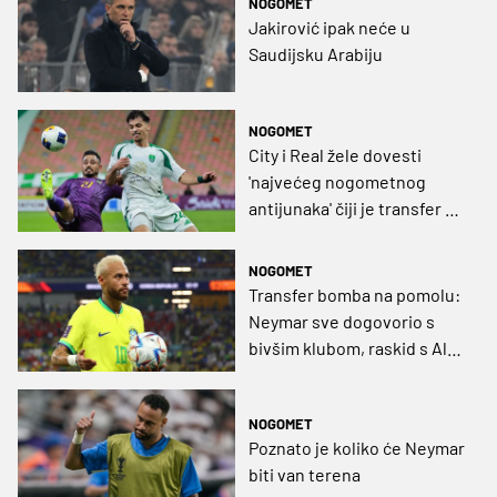
NOGOMET
Jakirović ipak neće u
Saudijsku Arabiju
NOGOMET
City i Real žele dovesti
'najvećeg nogometnog
antijunaka' čiji je transfer u
Arabiju Toni Kroos nazvao
sramotnim
NOGOMET
Transfer bomba na pomolu:
Neymar sve dogovorio s
bivšim klubom, raskid s Al-
Hilalom u narednim danima
NOGOMET
Poznato je koliko će Neymar
biti van terena