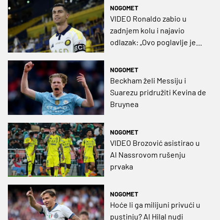
NOGOMET
VIDEO Ronaldo zabio u
zadnjem kolu i najavio
odlazak: „Ovo poglavlje je
gotovo, ali priča se još piše”
NOGOMET
Beckham želi Messiju i
Suarezu pridružiti Kevina de
Bruynea
NOGOMET
VIDEO Brozović asistirao u
Al Nassrovom rušenju
prvaka
NOGOMET
Hoće li ga milijuni privući u
pustinju? Al Hilal nudi