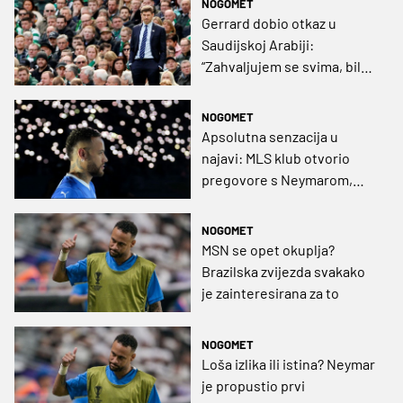
NOGOMET
Gerrard dobio otkaz u
Saudijskoj Arabiji:
“Zahvaljujem se svima, bilo
je ovo pozitivno iskustvo za
mene i obitelj”
NOGOMET
Apsolutna senzacija u
najavi: MLS klub otvorio
pregovore s Neymarom,
nije riječ o Inter Miamiju!
NOGOMET
MSN se opet okuplja?
Brazilska zvijezda svakako
je zainteresirana za to
NOGOMET
Loša izlika ili istina? Neymar
je propustio prvi