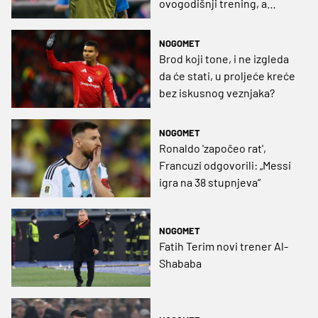
ovogodišnji trening, a
razlog je zbilja neuobičajen
NOGOMET
Brod koji tone, i ne izgleda
da će stati, u proljeće kreće
bez iskusnog veznjaka?
NOGOMET
Ronaldo 'započeo rat',
Francuzi odgovorili: „Messi
igra na 38 stupnjeva“
NOGOMET
Fatih Terim novi trener Al-
Shababa