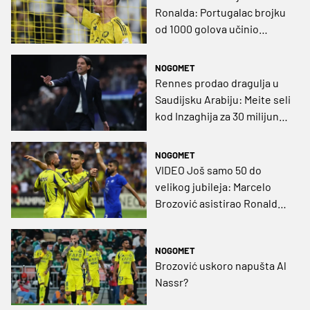
Ronalda: Portugalac brojku
od 1000 golova učinio
sasvim realnom
NOGOMET
Rennes prodao dragulja u
Saudijsku Arabiju: Meite seli
kod Inzaghija za 30 milijuna
eura
NOGOMET
VIDEO Još samo 50 do
velikog jubileja: Marcelo
Brozović asistirao Ronaldu
za 950. gol karijere
NOGOMET
Brozović uskoro napušta Al
Nassr?