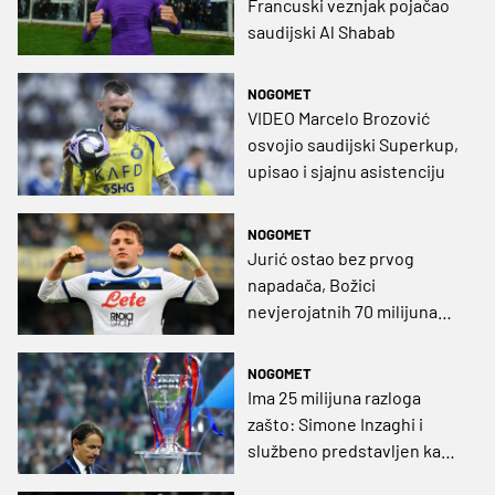
Francuski veznjak pojačao
saudijski Al Shabab
NOGOMET
VIDEO Marcelo Brozović
osvojio saudijski Superkup,
upisao i sjajnu asistenciju
NOGOMET
Jurić ostao bez prvog
napadača, Božici
nevjerojatnih 70 milijuna
eura!
NOGOMET
Ima 25 milijuna razloga
zašto: Simone Inzaghi i
službeno predstavljen kao
trener Al-Hilala