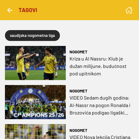
TAGOVI
saudijska nogometna liga
NOGOMET
Kriza u Al Nassru: Klub je
dužan milijune, budućnost
pod upitnikom
NOGOMET
VIDEO Sedam dugih godina:
Al-Nassr na pogon Ronalda i
Brozovića podigao ligaški
naslov
NOGOMET
VIDEO Nova lekcija Cristiana