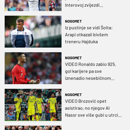
Interovoj zvijezdi
basnoslovan ugovor
NOGOMET
Iz pustinje se vidi Šolta:
Arapi otkazali bivšem
treneru Hajduka
NOGOMET
VIDEO Ronaldo zabio 925.
gol karijere pa sve
iznenadio nesebičnom
gestom
NOGOMET
VIDEO Brozović opet
asistirao, no njegov Al
Nassr sve više gubi u utrci
za naslov