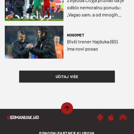
Zvijezda Cityja priznao da je
odbio nemoralnu ponudu:
„Vagao sam, a od mnogih
razgovora s Pepom, jedan je
presudio“
NOGOMET
Bivši trener Hajduka (60)
ima novi posao
UČITAJ VIŠE
PONOSNI PARTNER KLUBOVA