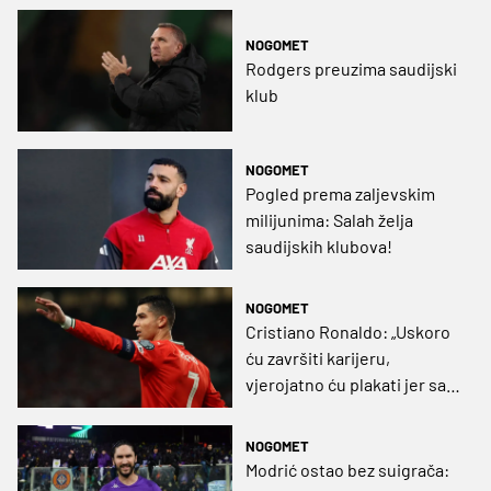
NOGOMET
Rodgers preuzima saudijski
klub
NOGOMET
Pogled prema zaljevskim
milijunima: Salah želja
saudijskih klubova!
NOGOMET
Cristiano Ronaldo: „Uskoro
ću završiti karijeru,
vjerojatno ću plakati jer sam
emotivna osoba”
NOGOMET
Modrić ostao bez suigrača: