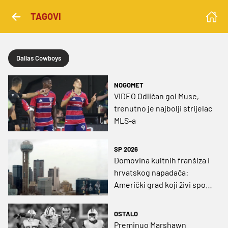
TAGOVI
Dallas Cowboys
NOGOMET
VIDEO Odličan gol Muse,
trenutno je najbolji strijelac
MLS-a
SP 2026
Domovina kultnih franšiza i
hrvatskog napadača:
Američki grad koji živi sport
izabran za najboljeg u državi
OSTALO
Preminuo Marshawn