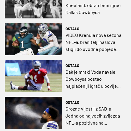
Kneeland, obrambeni igrač
Dallas Cowboysa
OSTALO
VIDEO Krenula nova sezona
NFL-a, branitelji naslova
stigli do uvodne pobjede
nad najvećim rivalima
OSTALO
Dak je mrak! Vođa navale
Cowboysa postao
najplaćeniji igrač u povijesti
američkog nogometa
OSTALO
Grozne vijesti iz SAD-a:
Jedna od najvećih zvijezda
NFL-a pozitivna na
koronavirus