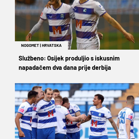
NOGOMET
|
HRVATSKA
Službeno: Osijek produljio s iskusnim
napadačem dva dana prije derbija