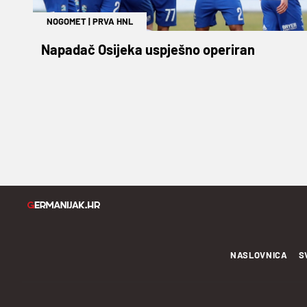
NOGOMET
|
PRVA HNL
Napadač Osijeka uspješno operiran
NASLOVNICA
S