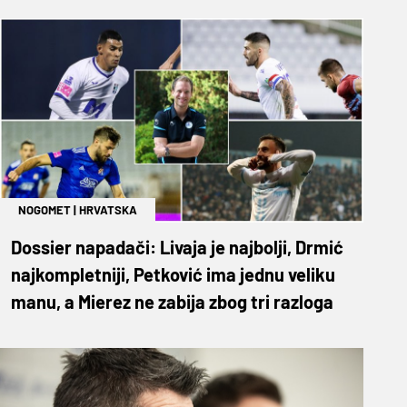
NOGOMET
|
HRVATSKA
Dossier napadači: Livaja je najbolji, Drmić
najkompletniji, Petković ima jednu veliku
manu, a Mierez ne zabija zbog tri razloga