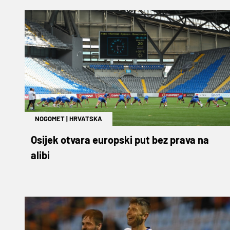
NOGOMET
|
HRVATSKA
Osijek otvara europski put bez prava na
alibi