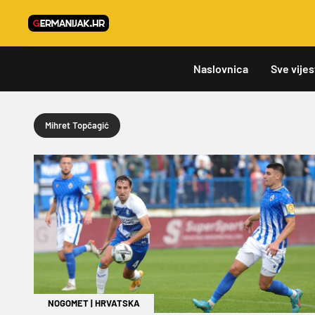
Naslovnica
Sve vijes
Mihret Topčagić
NOGOMET
|
HRVATSKA