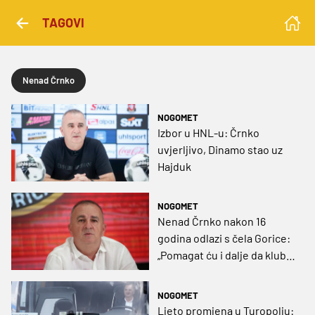
TAGOVI
Nenad Črnko
NOGOMET
Izbor u HNL-u: Črnko
uvjerljivo, Dinamo stao uz
Hajduk
NOGOMET
Nenad Črnko nakon 16
godina odlazi s čela Gorice:
„Pomagat ću i dalje da klub
bude što bolji, bit ću na
raspolaganju”
NOGOMET
Ljeto promjena u Turopolju: