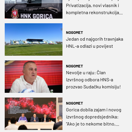
Privatizacija, novi vlasnik i
kompletna rekonstrukcija
Gorice
NOGOMET
Jedan od najgorih travnjaka
HNL-a odlazi u povijest
NOGOMET
Nevolje u raju: Član
Izvršnog odbora HNS-a
prozvao Sudačku komisiju!
NOGOMET
Gorica dobila zajam i novog
izvršnog dopredsjednika:
“Ako je to nekome bitno,
Hrvat je"