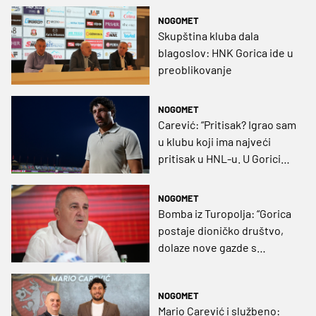
NOGOMET
Skupština kluba dala
blagoslov: HNK Gorica ide u
preoblikovanje
NOGOMET
Carević: “Pritisak? Igrao sam
u klubu koji ima najveći
pritisak u HNL-u. U Gorici
imam mir”
NOGOMET
Bomba iz Turopolja: “Gorica
postaje dioničko društvo,
dolaze nove gazde s
kapitalom”
NOGOMET
Mario Carević i službeno: