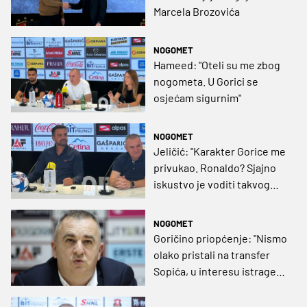
Marcela Brozovića
NOGOMET
Hameed: "Oteli su me zbog
nogometa. U Gorici se
osjećam sigurnim"
NOGOMET
Jeličić: "Karakter Gorice me
privukao. Ronaldo? Sjajno
iskustvo je voditi takvog
profesionalca"
NOGOMET
Goričino priopćenje: "Nismo
olako pristali na transfer
Sopića, u interesu istrage
ne možemo davati
informacije oko Abdullaha"