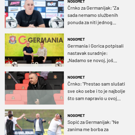
NOGOMET
Črnko za Germanijak: "Za
sada nemamo službenih
ponuda za niti jednog
igrača, a naredne sezone
želimo ponovno biti
NOGOMET
hrvatski Atlético Madrid"
Germania i Gorica potpisali
nastavak suradnje:
„Nadamo se novoj, još
uspješnijoj sezoni“
NOGOMET
Črnko: "Prestao sam slušati
sve oko sebe i to je najbolje
što sam napravio u ovoj
sezoni"
NOGOMET
Sopić za Germanijak: "Ne
zanima me borba za