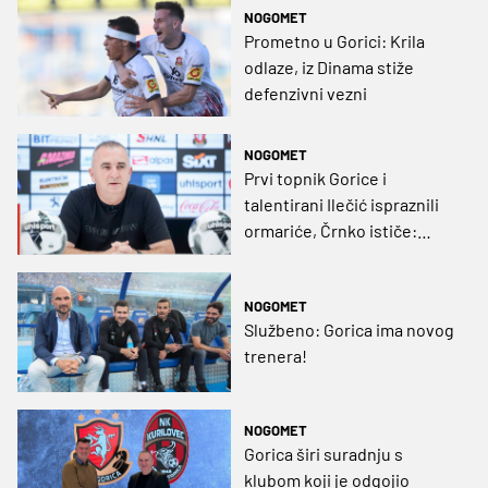
NOGOMET
Prometno u Gorici: Krila
odlaze, iz Dinama stiže
defenzivni vezni
NOGOMET
Prvi topnik Gorice i
talentirani Ilečić ispraznili
ormariće, Črnko ističe:
„Nema razloga za paniku“
NOGOMET
Službeno: Gorica ima novog
trenera!
NOGOMET
Gorica širi suradnju s
klubom koji je odgojio