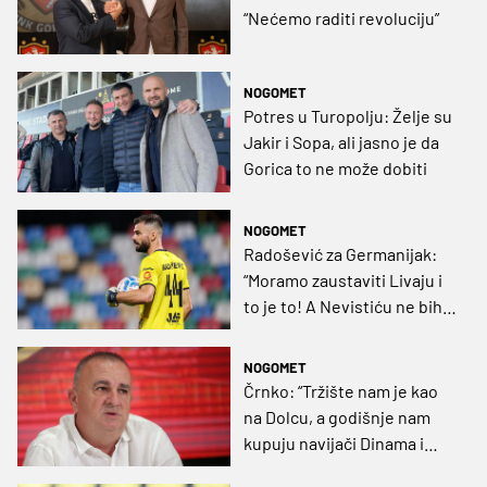
“Nećemo raditi revoluciju”
NOGOMET
Potres u Turopolju: Želje su
Jakir i Sopa, ali jasno je da
Gorica to ne može dobiti
NOGOMET
Radošević za Germanijak:
“Moramo zaustaviti Livaju i
to je to! A Nevistiću ne bih
bio u koži“
NOGOMET
Črnko: “Tržište nam je kao
na Dolcu, a godišnje nam
kupuju navijači Dinama i
Hajduka”