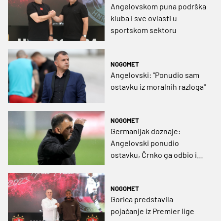
Angelovskom puna podrška
kluba i sve ovlasti u
sportskom sektoru
NOGOMET
Angelovski: "Ponudio sam
ostavku iz moralnih razloga"
NOGOMET
Germanijak doznaje:
Angelovski ponudio
ostavku, Črnko ga odbio i
dao mu odriješene ruke
NOGOMET
Gorica predstavila
pojačanje iz Premier lige