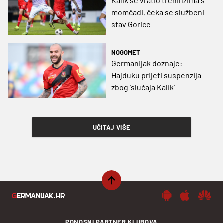
Kalik se vratio treninzima s
momčadi, čeka se službeni
stav Gorice
NOGOMET
Germanijak doznaje:
Hajduku prijeti suspenzija
zbog 'slučaja Kalik'
UČITAJ VIŠE
PONOSNI PARTNER KLUBOVA