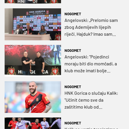
NOGOMET
Angelovski: „Prelomio sam
zbog Ademijevih lijepih
riječi. Hajduk? Imao sam
dosta ponuda nakon
Makedonije“
NOGOMET
Angelovski: "Pojedinci
moraju biti dio momčadi, a
klub može imati bolje
rezultate, to je razlog što
sam tu", oglasio se i Črnko
NOGOMET
HNK Gorica o slučaju Kalik:
"Učinit ćemo sve da
zaštitimo klub od
nezakonitih aktivnosti"
NOGOMET