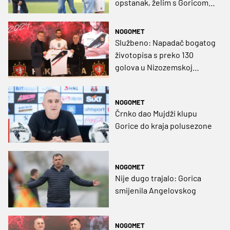
opstanak, želim s Goricom
nešto više"
NOGOMET
Službeno: Napadač bogatog
životopisa s preko 130
golova u Nizozemskoj
pojačao Goricu
NOGOMET
Črnko dao Mujdži klupu
Gorice do kraja polusezone
NOGOMET
Nije dugo trajalo: Gorica
smijenila Angelovskog
NOGOMET