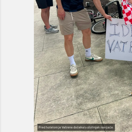
Pred hotelom je Vatrene dočekalo stotinjak navijača.