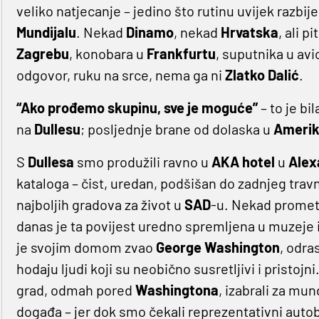
veliko natjecanje – jedino što rutinu uvijek razbi
Mundijalu
. Nekad
Dinamo
, nekad
Hrvatska
, ali p
Zagrebu
, konobara u
Frankfurtu
, suputnika u av
odgovor, ruku na srce, nema ga ni
Zlatko
Dalić
.
“Ako prođemo skupinu, sve je moguće”
– to je b
na
Dullesu
; posljednje brane od dolaska u
Ameri
S
Dullesa
smo produžili ravno u
AKA
hotel
u
Alex
kataloga – čist, uredan, podšišan do zadnjeg travn
najboljih gradova za život u
SAD
-u. Nekad prometn
danas je ta povijest uredno spremljena u muzeje i
je svojim domom zvao
George
Washington
, odra
hodaju ljudi koji su neobično susretljivi i pristojn
grad, odmah pored
Washingtona
, izabrali za mun
događa – jer dok smo čekali reprezentativni auto