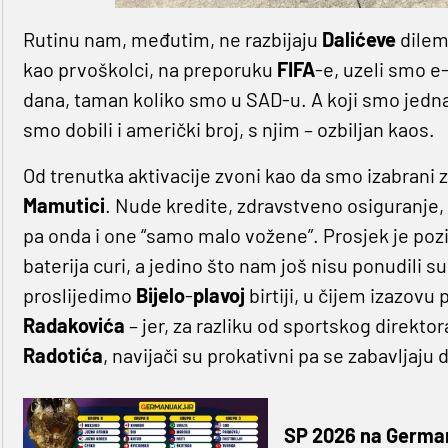
Rutinu nam, međutim, ne razbijaju
Dalićeve
dileme
kao prvoškolci, na preporuku
FIFA
-e, uzeli smo e
dana, taman koliko smo u SAD-u. A koji smo jednako
smo dobili i američki broj, s njim – ozbiljan kaos.
Od trenutka aktivacije zvoni kao da smo izabrani
Mamutici
. Nude kredite, zdravstveno osiguranje,
pa onda i one “samo malo vožene”. Prosjek je pozi
baterija curi, a jedino što nam još nisu ponudili s
proslijedimo
Bijelo
-
plavoj
birtiji, u čijem izazovu
Radakovića
– jer, za razliku od sportskog direkto
Radotića
, navijači su prokativni pa se zabavljaj
SP 2026 na German