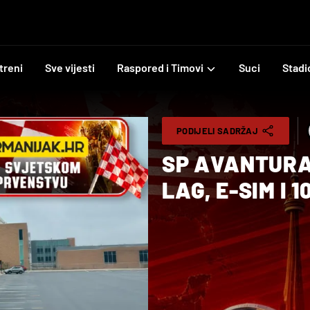
treni
Sve vijesti
Raspored i Timovi
Suci
Stadi
PODIJELI SADRŽAJ
SP AVANTURA
LAG, E-SIM I 