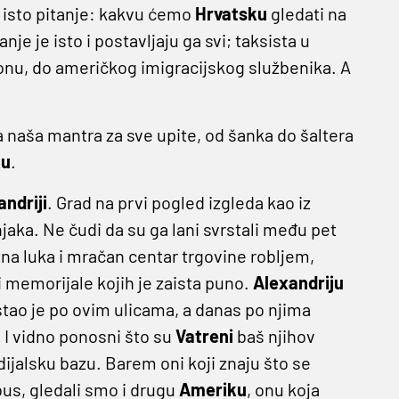
je isto pitanje: kakvu ćemo
Hrvatsku
gledati na
itanje je isto i postavljaju ga svi; taksista u
ionu, do američkog imigracijskog službenika. A
ila naša mantra za sve upite, od šanka do šaltera
ku
.
andriji
. Grad na prvi pogled izgleda kao iz
jaka. Ne čudi da su ga lani svrstali među pet
a luka i mračan centar trgovine robljem,
 memorijale kojih je zaista puno.
Alexandriju
stao je po ovim ulicama, a danas po njima
i. I vidno ponosni što su
Vatreni
baš njihov
dijalsku bazu. Barem oni koji znaju što se
bus, gledali smo i drugu
Ameriku
, onu koja