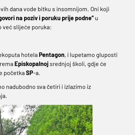
 ovih dana vode bitku s insomnijom. Oni koji
vori na poziv i poruku prije podne”
u
o već slijeće poruka:
rekoputa hotela
Pentagon
, i lupetamo gluposti
 prema
Episkopalnoj
srednjoj školi, gdje će
je početka
SP
-a.
 nadubodno sva četiri i izlazimo iz
ja.