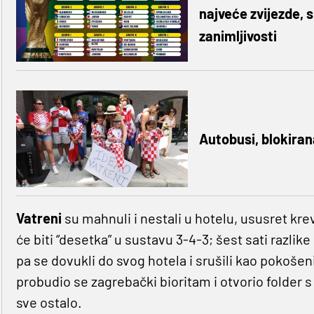
najveće zvijezde, s
zanimljivosti
Autobusi, blokiran
Vatreni
su mahnuli i nestali u hotelu, ususret krev
će biti “desetka” u sustavu 3-4-3; šest sati razli
pa se dovukli do svog hotela i srušili kao pokošen
probudio se zagrebački bioritam i otvorio folder 
sve ostalo.