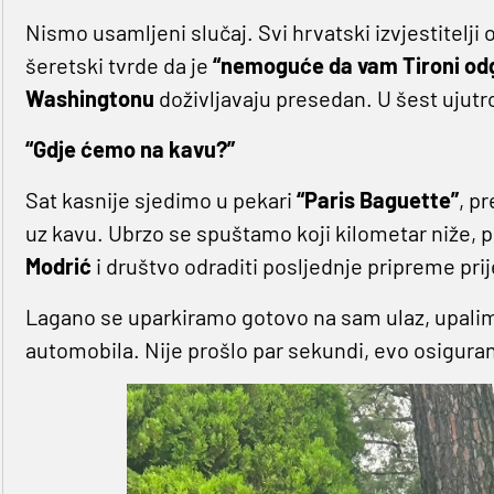
Nismo usamljeni slučaj. Svi hrvatski izvjestitelji
šeretski tvrde da je
“nemoguće da vam Tironi odgo
Washingtonu
doživljavaju presedan. U šest ujutr
“Gdje ćemo na kavu?”
Sat kasnije sjedimo u pekari
“Paris Baguette”
, p
uz kavu. Ubrzo se spuštamo koji kilometar niže,
Modrić
i društvo odraditi posljednje pripreme pri
Lagano se uparkiramo gotovo na sam ulaz, upalimo
automobila. Nije prošlo par sekundi, evo osiguran