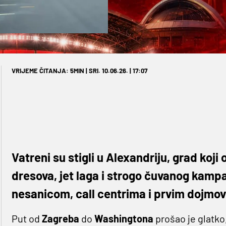
VRIJEME ČITANJA: 5MIN | SRI. 10.06.26. | 17:07
Vatreni su stigli u Alexandriju, grad koji
dresova, jet laga i strogo čuvanog kampa
nesanicom, call centrima i prvim dojmo
Put od
Zagreba
do
Washingtona
prošao je glatko