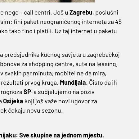
 nego – call centri. Još u
Zagrebu
, poslušni
-sim: fini paket neograničenog interneta za 45
 tako fino i platili. Uz taj internet u paketu
 za predsjednika kućnog savjeta u zagrebačkoj
 bonove za shopping centre, aute na leasing,
v svakih par minuta; mobitel ne da mira,
u rezultati prvog kruga.
Mundijala
. Čisto da ih
 prognoza
SP
-a sudjelujemo na poziv
ra
Osijeka
koji još važe novi ugovor za
u dok čekaju novu sezonu.
ijaku: Sve skupine na jednom mjestu,