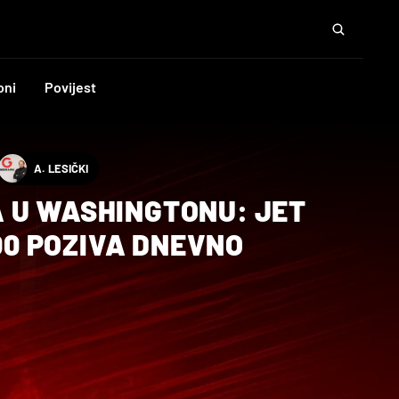
oni
Povijest
A. LESIČKI
 U WASHINGTONU: JET
100 POZIVA DNEVNO