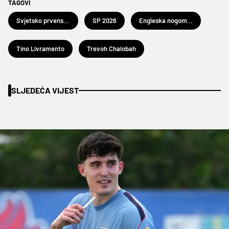
TAGOVI
Svjetsko prvenstvo u nogometu 2026.
SP 2026
Engleska nogometna reprezentacija
Tino Livramento
Trevoh Chalobah
SLJEDEĆA VIJEST