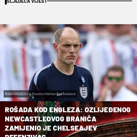
SLJEDEĆA VIJEST
MAGN IMAGES via Reuters/Nathan Ray Seebeck
ROŠADA KOD ENGLEZA: OZLIJEĐENOG
NEWCASTLEOVOG BRANIČA
ZAMIJENIO JE CHELSEAJEV
DEFENZIVAC