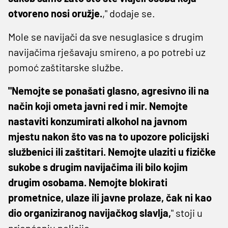
otvoreno nosi oružje.
," dodaje se.
Mole se navijači da sve nesuglasice s drugim
navijačima rješavaju smireno, a po potrebi uz
pomoć zaštitarske službe.
"Nemojte se ponašati glasno, agresivno ili na
način koji ometa javni red i mir. Nemojte
nastaviti konzumirati alkohol na javnom
mjestu nakon što vas na to upozore policijski
službenici ili zaštitari. Nemojte ulaziti u fizičke
sukobe s drugim navijačima ili bilo kojim
drugim osobama. Nemojte blokirati
prometnice, ulaze ili javne prolaze, čak ni kao
dio organiziranog navijačkog slavlja,
" stoji u
priopćenju policije.