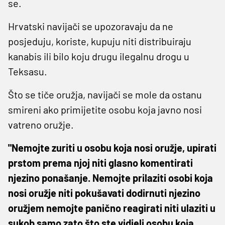
se.
Hrvatski navijači se upozoravaju da ne
posjeduju, koriste, kupuju niti distribuiraju
kanabis ili bilo koju drugu ilegalnu drogu u
Teksasu.
Što se tiče oružja, navijači se mole da ostanu
smireni ako primijetite osobu koja javno nosi
vatreno oružje.
"Nemojte zuriti u osobu koja nosi oružje, upirati
prstom prema njoj niti glasno komentirati
njezino ponašanje. Nemojte prilaziti osobi koja
nosi oružje niti pokušavati dodirnuti njezino
oružjem nemojte panično reagirati niti ulaziti u
sukob samo zato što ste vidjeli osobu koja