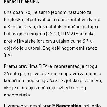
Kanadi i Meksiku.
Chalobah, koji je samo jednom nastupio za
Englesku, otputovat će u reprezentativni kamp
u Kansas Cityju, dok ostatak momčadi putuje u
Dallas gdje u srijedu (22.00, HTV 2) Engleska
protiv Hrvatske igra prvu utakmicu na SP-u,
objavio je u utorak Engleski nogometni savez
(FA).
Prema pravilima FIFA-e, reprezentacije mogu
24 sata prije prve utakmice napraviti zamjenu u
konačnom popisu igrača za Svjetsko prvenstvo,
ako je u pitanju značajnija ozljeda nekog
nogometaša.
Livramento, desni branič
Newcastlea
, ozlijedio