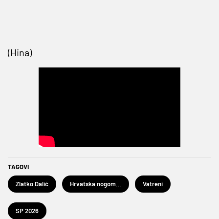
(Hina)
TAGOVI
Zlatko Dalić
Hrvatska nogometna reprezentacija
Vatreni
SP 2026