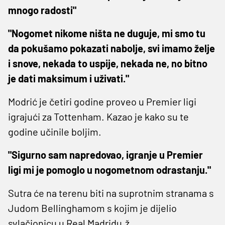
mnogo radosti"
"Nogomet nikome ništa ne duguje, mi smo tu
da pokušamo pokazati nabolje, svi imamo želje
i snove, nekada to uspije, nekada ne, no bitno
je dati maksimum i uživati."
Modrić je četiri godine proveo u Premier ligi
igrajući za Tottenham. Kazao je kako su te
godine učinile boljim.
"Sigurno sam napredovao, igranje u Premier
ligi mi je pomoglo u nogometnom odrastanju."
Sutra će na terenu biti na suprotnim stranama s
Judom Bellinghamom s kojim je dijelio
svlačionicu u Real Madridu.ž