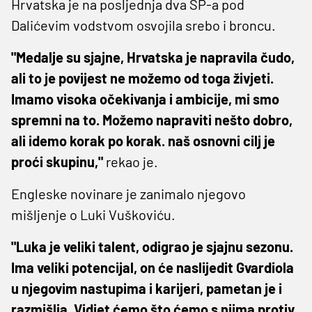
Hrvatska je na posljednja dva SP-a pod
Dalićevim vodstvom osvojila srebo i broncu.
"Medalje su sjajne, Hrvatska je napravila čudo,
ali to je povijest ne možemo od toga živjeti.
Imamo visoka očekivanja i ambicije, mi smo
spremni na to. Možemo napraviti nešto dobro,
ali idemo korak po korak. naš osnovni cilj je
proći skupinu,"
rekao je.
Engleske novinare je zanimalo njegovo
mišljenje o Luki Vuškoviću.
"Luka je veliki talent, odigrao je sjajnu sezonu.
Ima veliki potencijal, on će naslijedit Gvardiola
u njegovim nastupima i karijeri, pametan je i
razmišlja. Vidjet ćemo što ćemo s njima protiv