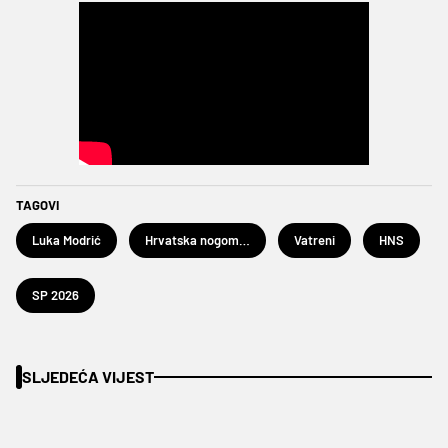
TAGOVI
Luka Modrić
Hrvatska nogometna reprezentacija
Vatreni
HNS
SP 2026
SLJEDEĆA VIJEST