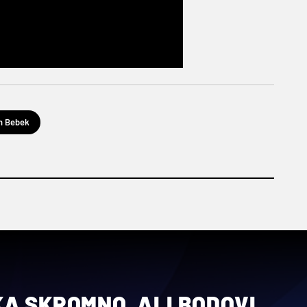
n Bebek
A SKROMNO, ALI BODOVI