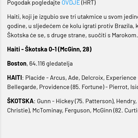
Pogodak pogledajte
OVDJE
(HRT)
Haiti, koji je izgubio sve tri utakmice u svom je
godine, u sljedećem će kolu igrati protiv Brazila, k
Škotska će se, s druge strane, suočiti s Marokom
Haiti - Škotska 0-1 (McGinn, 28)
Boston
, 64.116 gledatelja
HAITI
: Placide - Arcus, Ade, Delcroix, Experienc
Bellegarde, Providence (85. Fortune) - Pierrot, Isi
ŠKOTSKA
: Gunn - Hickey (75. Patterson), Hendry
Christie), McTominay, Ferguson, McGinn (82. Curti