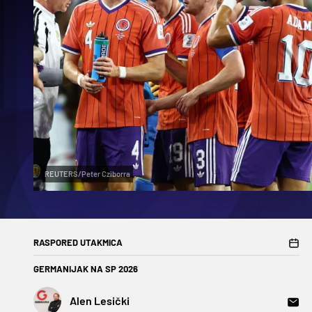
REUTERS/Peter Cziborra
RASPORED UTAKMICA
GERMANIJAK NA SP 2026
Alen Lesički