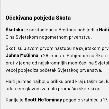
Očekivana pobjeda Škota
Škotska
je na stadionu u Bostonu pobijedila
Hait
C na Svjetskom nogometnom prvenstvu.
Škoti su u svom prvom nastupu na svjetskom prve
Johna McGinna
u 28. minuti. Pobjedom su Škoti na
protiv jedne od najskromnijih momčadi na Svjetsk
većoj pobjediza početak Svjetskog prvenstva.
Haiti je imao najbolju priliku pred kraj utakmice,
udarcem glavom zamalo promašio škotski gol.
Ranije je
Scott McTominay
pogodio vratnicu u 17.