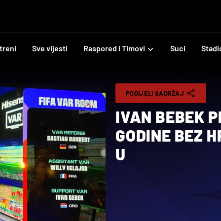
treni
Sve vijesti
Raspored i Timovi
Suci
Stadi
PODIJELI SADRŽAJ
IVAN BEBEK P
GODINE BEZ H
U