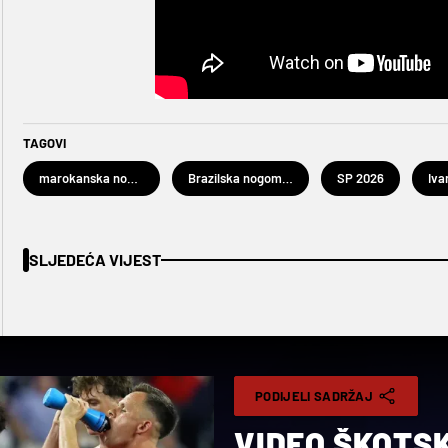
TAGOVI
marokanska nogometna reprezentacija
Brazilska nogometna reprezentacija
SP 2026
Iva
SLJEDEĆA VIJEST
PODIJELI SADRŽAJ
VIDEO ŠKOTSK