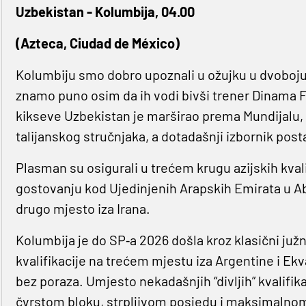
Uzbekistan - Kolumbija, 04.00
(Azteca, Ciudad de México)
Kolumbiju smo dobro upoznali u ožujku u dvoboju p
znamo puno osim da ih vodi bivši trener Dinama 
kikseve Uzbekistan je marširao prema Mundijalu, p
talijanskog stručnjaka, a dotadašnji izbornik pos
Plasman su osigurali u trećem krugu azijskih kvali
gostovanju kod Ujedinjenih Arapskih Emirata u Abu
drugo mjesto iza Irana.
Kolumbija je do SP‐a 2026 došla kroz klasični juž
kvalifikacije na trećem mjestu iza Argentine i Ek
bez poraza. Umjesto nekadašnjih “divljih” kvalifikac
čvrstom bloku, strpljivom posjedu i maksimalnom 