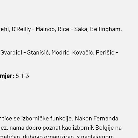
hi, O’Reilly - Mainoo, Rice - Saka, Bellingham,
Gvardiol - Stanišić, Modrić, Kovačić, Perišić -
mjer
: 5-1-3
 tiče se izborničke funkcije. Nakon Fernanda
ez, nama dobro poznat kao izbornik Belgije na
gmatičan, duboko organiziran, s naglašenom