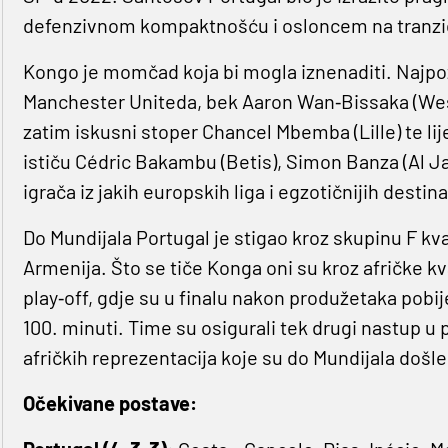
defenzivnom kompaktnošću i osloncem na tranzic
Kongo je momčad koja bi mogla iznenaditi. Najpoz
Manchester Uniteda, bek Aaron Wan‐Bissaka (West
zatim iskusni stoper Chancel Mbemba (Lille) te li
ističu Cédric Bakambu (Betis), Simon Banza (Al Jaz
igrača iz jakih europskih liga i egzotičnijih destina
Do Mundijala Portugal je stigao kroz skupinu F kvali
Armenija. Što se tiče Konga oni su kroz afričke kva
play‐off, gdje su u finalu nakon produžetaka pobi
100. minuti. Time su osigurali tek drugi nastup u po
afričkih reprezentacija koje su do Mundijala doš
Očekivane postave: