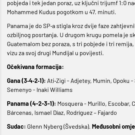
pobjeda i tek jedan poraz, uz ključni trijumf 1:0 
Mohammed Kudus pogotkom u 47. minuti.
Panama je do SP‐a stigla kroz dvije faze zahtjevn
ozbiljnog posrtanja. U drugom krugu pomela je 
Guatemalom bez poraza, s tri pobjede i tri remija, 
vizu za svoj drugi Mundijal u povijesti.
Očekivana formacija:
Gana (3‐4‐2‐1):
Ati‐Zigi - Adjetey, Mumin, Opoku 
Semenyo - Inaki Williams
Panama (4-2-3-1):
Mosquera - Murillo, Escobar, C
Bárcenas, Ismael Díaz, Rodríguez – Fajardo
Sudac:
Glenn Nyberg (Švedska).
Međusobni omje