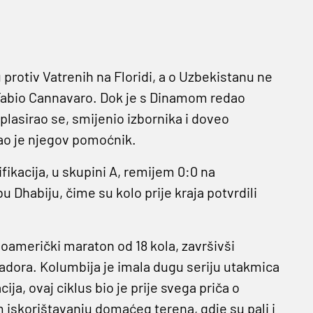
rotiv Vatrenih na Floridi, a o Uzbekistanu ne
Fabio Cannavaro. Dok je s Dinamom redao
lasirao se, smijenio izbornika i doveo
tao je njegov pomoćnik.
fikacija, u skupini A, remijem 0:0 na
 Dhabiju, čime su kolo prije kraja potvrdili
noamerički maraton od 18 kola, završivši
vadora. Kolumbija je imala dugu seriju utakmica
ija, ovaj ciklus bio je prije svega priča o
iskorištavanju domaćeg terena, gdje su pali i