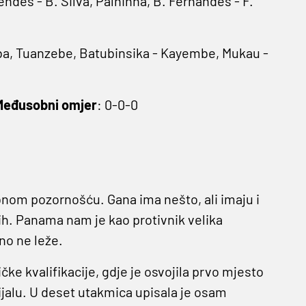
endes - B. Silva, Palhinha, B. Fernandes - F.
a, Tuanzebe, Batubinsika - Kayembe, Mukau -
Međusobni omjer
: 0-0-0
nom pozornošću. Gana ima nešto, ali imaju i
jih. Panama nam je kao protivnik velika
no ne leže.
ičke kvalifikacije, gdje je osvojila prvo mjesto
dijalu. U deset utakmica upisala je osam