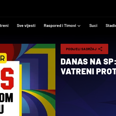
treni
Sve vijesti
Raspored i Timovi
Suci
Stadi
PODIJELI SADRŽAJ
DANAS NA SP:
VATRENI PRO