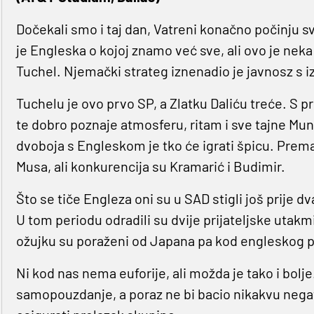
Dočekali smo i taj dan, Vatreni konačno počinju s
je Engleska o kojoj znamo već sve, ali ovo je nek
Tuchel. Njemački strateg iznenadio je javnosz s i
Tuchelu je ovo prvo SP, a Zlatku Daliću treće. S 
te dobro poznaje atmosferu, ritam i sve tajne Mund
dvoboja s Engleskom je tko će igrati špicu. Prema 
Musa, ali konkurencija su Kramarić i Budimir.
Što se tiče Engleza oni su u SAD stigli još prije dv
U tom periodu odradili su dvije prijateljske utakmi
ožujku su poraženi od Japana pa kod engleskog pu
Ni kod nas nema euforije, ali možda je tako i bolj
samopouzdanje, a poraz ne bi bacio nikakvu negati