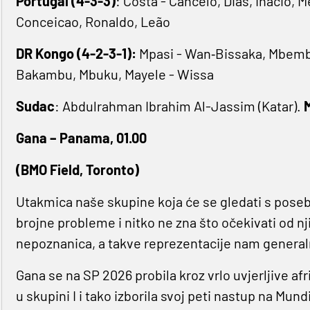
Portugal (4-3-3)
: Costa - Cancelo, Dias, Inácio, M
Conceicao, Ronaldo, Leão
DR Kongo (4-2-3-1):
Mpasi - Wan‐Bissaka, Mbemb
Bakambu, Mbuku, Mayele - Wissa
Sudac
: Abdulrahman Ibrahim Al-Jassim (Katar).
Gana – Panama, 01.00
(BMO Field, Toronto)
Utakmica naše skupine koja će se gledati s poseb
brojne probleme i nitko ne zna što očekivati od n
nepoznanica, a takve reprezentacije nam general
Gana se na SP 2026 probila kroz vrlo uvjerljive afr
u skupini I i tako izborila svoj peti nastup na Mun