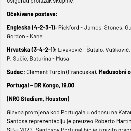
osigurati prolazak skupine.
Očekivane postave:
Engleska (4-2-3-1):
Pickford - James, Stones, Gue
Gordon - Kane
Hrvatska (3-4-2-1):
Livaković - Šutalo, Vušković, 
P. Sučić, Baturina - Musa
Sudac:
Clément Turpin (Francuska).
Međusobni o
Portugal – DR Kongo, 19.00
(NRG Stadium, Houston)
Glavna promjena kod Portugala u odnosu na Katar
Santosa reprezentaciju je preuzeo Roberto Martín
SP‐u 2022. Santosov Portugal bio je izrazito pra