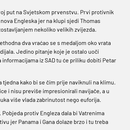
voj put na Svjetskom prvenstvu. Prvi protivnik
a nova Engleska jer na klupi sjedi Thomas
zostavljanjem nekoliko velikih zvijezda.
prethodna dva vraćao se s medaljom oko vrata
ijala. Jedino pitanje koje je ostalo uoči
informacijama iz SAD tu će priliku dobiti Petar
a tjedna kako bi se čim prije naviknuli na klimu.
ce i nisu previše impresionirali navijače, a u
ka više vlada zabrinutost nego euforija.
e. Pobjeda protiv Engleza dala bi Vatrenima
vu jer Panama i Gana dolaze brzo i tu treba