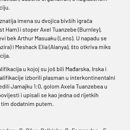
iju.
natija imena su dvojica bivših igrača
 Ham) i stoper Axel Tuanzebe (Burnley),
jevi bek Arthur Masuaku (Lens). U napadu se
ira) i Meshack Elia (Alanya), što otkriva miks
cija.
fikacija u kojoj su još bili Mađarska, Irska i
lifikacije izborili plasman u interkontinentalni
jedili Jamajku 1:0, golom Axela Tuanzebea u
vijesti i upisali se kao jedna od rijetkih
le tim dodatnim putem.