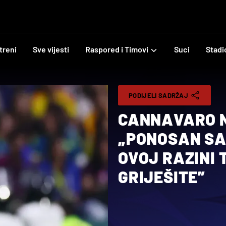
treni
Sve vijesti
Raspored i Timovi
Suci
Stadi
PODIJELI SADRŽAJ
CANNAVARO 
„PONOSAN SAM
OVOJ RAZINI
GRIJEŠITE”