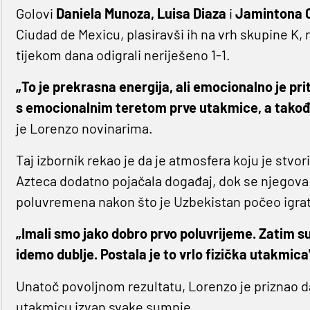
Golovi
Daniela Munoza, Luisa Diaza
i
Jamintona
Ciudad de Mexicu, plasiravši ih na vrh skupine K,
tijekom dana odigrali neriješeno 1-1.
„To je prekrasna energija, ali emocionalno je pri
s emocionalnim teretom prve utakmice, a također 
je Lorenzo novinarima.
Taj izbornik rekao je da je atmosfera koju je stv
Azteca dodatno pojačala događaj, dok se njegova 
poluvremena nakon što je Uzbekistan počeo igrat
„Imali smo jako dobro prvo poluvrijeme. Zatim su poč
idemo dublje. Postala je to vrlo fizička utakmica
Unatoč povoljnom rezultatu, Lorenzo je priznao da
utakmicu izvan svake sumnje.