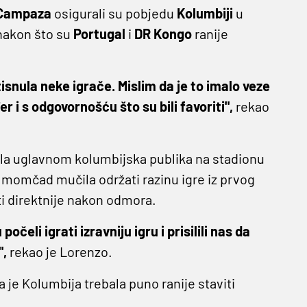
 Campaza
osigurali su pobjedu
Kolumbiji
u
 nakon što su
Portugal
i
DR Kongo
ranije
tisnula neke igrače. Mislim da je to imalo veze
i s odgovornošću što su bili favoriti",
rekao
orila uglavnom kolumbijska publika na stadionu
momčad mučila održati razinu igre iz prvog
i direktnije nakon odmora.
eli igrati izravniju igru ​​i prisilili nas da
",
rekao je Lorenzo.
 je Kolumbija trebala puno ranije staviti