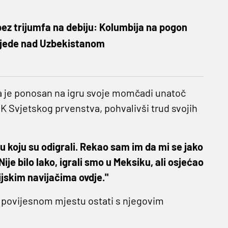
ez trijumfa na debiju: Kolumbija na pogon
bjede nad Uzbekistanom
a je ponosan na igru ​​svoje momčadi unatoč
K Svjetskog prvenstva, pohvalivši trud svojih
koju su odigrali. Rekao sam im da mi se jako
Nije bilo lako, igrali smo u Meksiku, ali osjećao
jskim navijačima ovdje."
o povijesnom mjestu ostati s njegovim