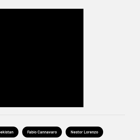
ekistan
Fabio Cannavaro
Nestor Lorenzo