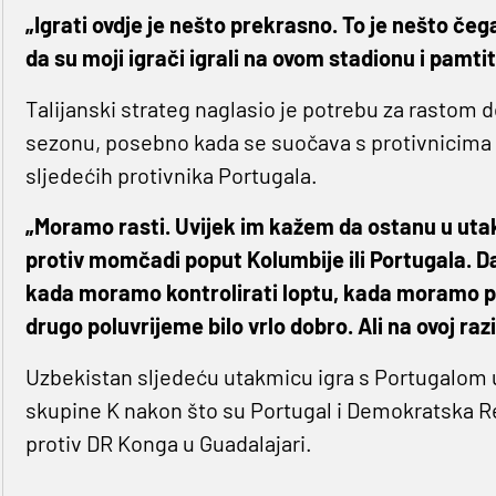
„Igrati ovdje je nešto prekrasno. To je nešto čega
da su moji igrači igrali na ovom stadionu i pamtit
Talijanski strateg naglasio je potrebu za rastom 
sezonu, posebno kada se suočava s protivnicima n
sljedećih protivnika Portugala.
„Moramo rasti. Uvijek im kažem da ostanu u uta
protiv momčadi poput Kolumbije ili Portugala. 
kada moramo kontrolirati loptu, kada moramo pre
drugo poluvrijeme bilo vrlo dobro. Ali na ovoj razi
Uzbekistan sljedeću utakmicu igra s Portugalom u
skupine K nakon što su Portugal i Demokratska Rep
protiv DR Konga u Guadalajari.