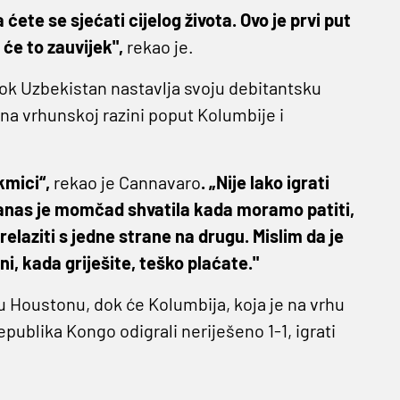
 ćete se sjećati cijelog života. Ovo je prvi put
 će to zauvijek",
rekao je.
dok Uzbekistan nastavlja svoju debitantsku
a vrhunskoj razini poput Kolumbije i
kmici“,
rekao je Cannavaro
. „Nije lako igrati
Danas je momčad shvatila kada moramo patiti,
laziti s jedne strane na drugu. Mislim da je
ni, kada griješite, teško plaćate."
 Houstonu, dok će Kolumbija, koja je na vrhu
ublika Kongo odigrali neriješeno 1-1, igrati