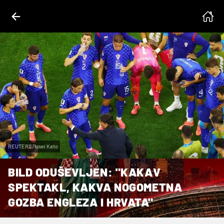
REUTERS/Issei Kato
BILD ODUŠEVLJEN: "KAKAV
SPEKTAKL, KAKVA NOGOMETNA
GOZBA ENGLEZA I HRVATA"