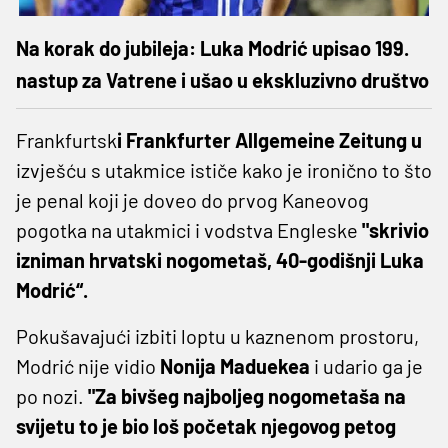
Na korak do jubileja: Luka Modrić upisao 199.
nastup za Vatrene i ušao u ekskluzivno društvo
Frankfurtsk
i Frankfurter Allgemeine Zeitung u
izvješću s utakmice ističe kako je ironično to što
je penal koji je doveo do prvog Kaneovog
pogotka na utakmici i vodstva Engleske
"skrivio
izniman hrvatski nogometaš, 40-godišnji Luka
Modrić“.
Pokušavajući izbiti loptu u kaznenom prostoru,
Modrić nije vidio
Nonija Maduekea
i udario ga je
po nozi.
"Za bivšeg najboljeg nogometaša na
svijetu to je bio loš početak njegovog petog