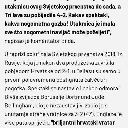
utakmicu ovog Svjetskog prvenstva do sada, a
Tri lava su pobijedila 4-2. Kakav spektakl,
kakva nogometna gozba! Utakmica je imala
sve što nogometni navijač može poželjeti",
napisao je komentator Bilda.
U reprizi polufinala Svjetskog prvenstva 2018. iz
Rusije, koja je nakon dva produžetka završila
pobjedom Hrvatske od 2-1, u Dallasu su samo u
prvom poluvremenu postignuta čak četiri
pogotka. Spektakl se nastavio i nakon odmora!
Bivša zvijezda Borussije Dortmund Jude
Bellingham, bio je nezaustavljiv, zabio je s
unutarnje strane vratnice za 3-2 (47'). Engleze je
više puta spriječio
"briljantni hrvatski vratar