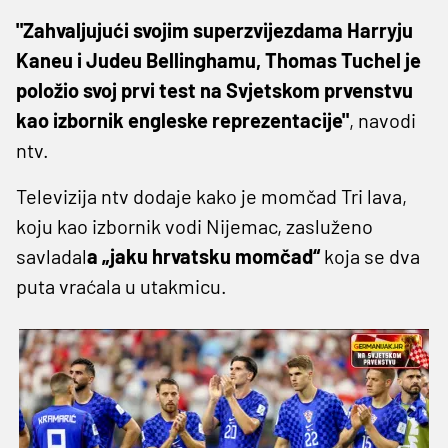
"Zahvaljujući svojim superzvijezdama Harryju
Kaneu i Judeu Bellinghamu, Thomas Tuchel je
položio svoj prvi test na Svjetskom prvenstvu
kao izbornik engleske reprezentacije"
, navodi
ntv.
Televizija ntv dodaje kako je momčad Tri lava,
koju kao izbornik vodi Nijemac, zasluženo
savladal
a „jaku hrvatsku momčad“
koja se dva
puta vraćala u utakmicu.