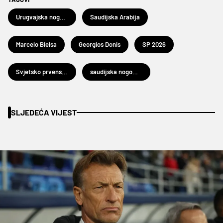
Urugvajska nogometna reprezentacija
Saudijska Arabija
Marcelo Bielsa
Georgios Donis
SP 2026
Svjetsko prvenstvo u nogometu 2026.
saudijska nogometna reprezentacija
SLJEDEĆA VIJEST