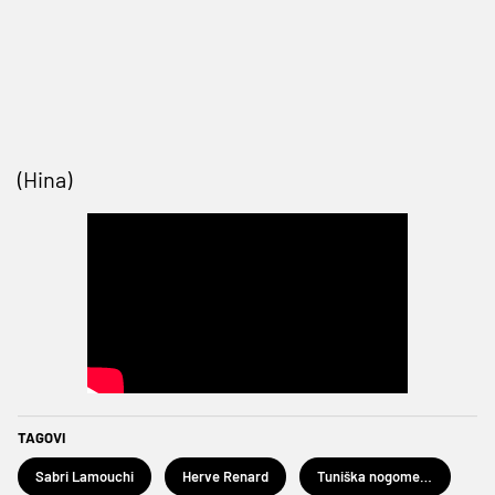
(Hina)
TAGOVI
Sabri Lamouchi
Herve Renard
Tuniška nogometna reprezentacija