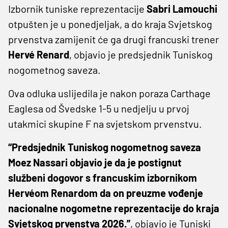
Izbornik tuniske reprezentacije
Sabri Lamouchi
otpušten je u ponedjeljak, a do kraja Svjetskog
prvenstva zamijenit će ga drugi francuski trener
Hervé Renard
, objavio je predsjednik Tuniskog
nogometnog saveza.
Ova odluka uslijedila je nakon poraza Carthage
Eaglesa od Švedske 1-5 u nedjelju u prvoj
utakmici skupine F na svjetskom prvenstvu.
“Predsjednik Tuniskog nogometnog saveza
Moez Nassari objavio je da je postignut
službeni dogovor s francuskim izbornikom
Hervéom Renardom da on preuzme vođenje
nacionalne nogometne reprezentacije do kraja
Svjetskog prvenstva 2026.”
, objavio je Tuniski