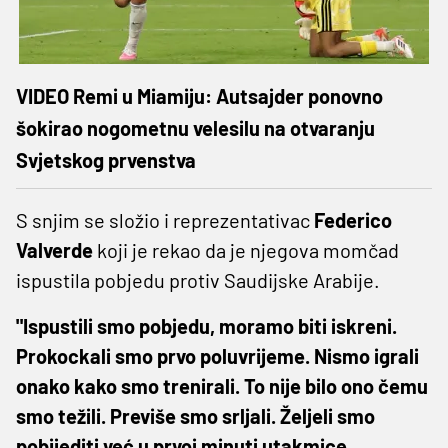
VIDEO Remi u Miamiju: Autsajder ponovno
šokirao nogometnu velesilu na otvaranju
Svjetskog prvenstva
S snjim se složio i reprezentativac
Federico
Valverde
koji je rekao da je njegova momčad
ispustila pobjedu protiv Saudijske Arabije.
"Ispustili smo pobjedu, moramo biti iskreni.
Prokockali smo prvo poluvrijeme. Nismo igrali
onako kako smo trenirali. To nije bilo ono čemu
smo težili. Previše smo srljali. Željeli smo
pobijediti već u prvoj minuti utakmice.