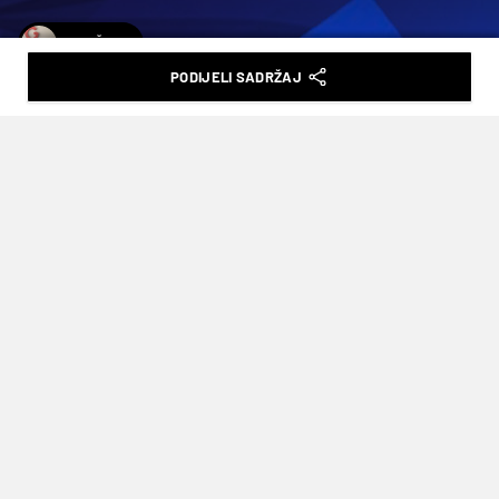
T. NIČOTA
PODIJELI SADRŽAJ
KANE I HRVATI: KAKO SU MU DVA
ZADRANA STALA NA PUT I ZAUVIJEK
PROMIJENILA POVIJEST
VRIJEME ČITANJA: 2MIN | UTO. 16.06.26. | 08:37
Najbolji engleski napadač i kapetan
Hrvatskoj je dosad zabio samo jedan
gol, ali vjerojatno se i sam više sjeća