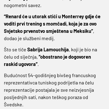
nogometni savez.
“Renard će u utorak stići u Monterrey gdje će
voditi prvi trening s momčadi, koja je za ovo
Svjetsko prvenstvo smještena u Meksiku”
,
dodao je službeni medij.
Što se tiče
Sabrija Lamouchija
, koji je bio na
čelu od siječnja,
“obostrano je dogovoren
raskid ugovora”
.
Budućnost 54-godišnjeg bivšeg francuskog
reprezentativca tuniskog podrijetla na čelu
reprezentacije postajala je sve neizvjesnija
posljednjih sati, nakon teškog poraza od
Švedske.