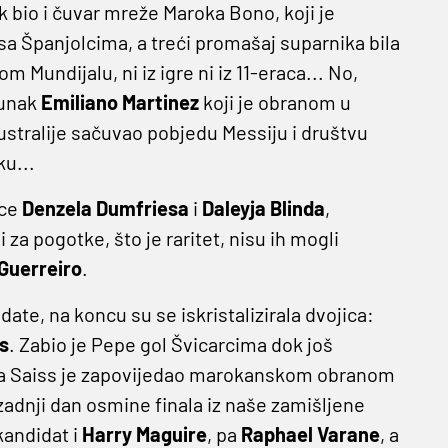
k bio i čuvar mreže Maroka Bono, koji je
sa Španjolcima, a treći promašaj suparnika bila
m Mundijalu, ni iz igre ni iz 11-eraca... No,
junak
Emiliano Martinez
koji je obranom u
tralije sačuvao pobjedu Messiju i društvu
ku...
mce
Denzela Dumfriesa
i
Daleyja Blinda
,
za pogotke, što je raritet, nisu ih mogli
Guerreiro
.
te, na koncu su se iskristalizirala dvojica:
s
. Zabio je Pepe gol Švicarcima dok još
m, a Saiss je zapovijedao marokanskom obranom
 zadnji dan osmine finala iz naše zamišljene
 kandidat i
Harry Maguire
, pa
Raphael Varane
, a