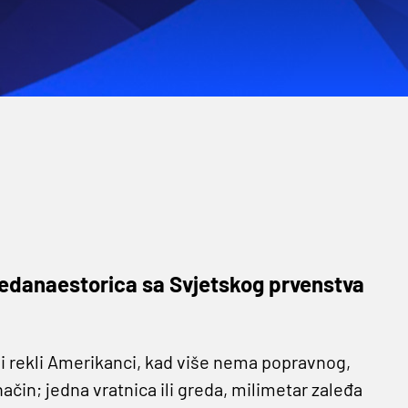
jedanaestorica sa Svjetskog prvenstva
bi rekli Amerikanci, kad više nema popravnog,
 način; jedna vratnica ili greda, milimetar zaleđa