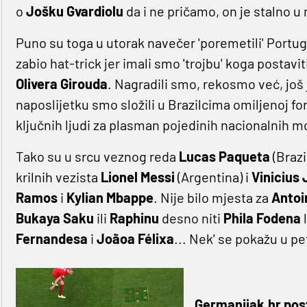
o
Jošku Gvardiolu
da i ne pričamo, on je stalno u
Puno su toga u utorak navečer 'poremetili' Portuga
zabio hat-trick jer imali smo 'trojbu' koga postavit
Olivera Girouda
. Nagradili smo, rekosmo već, još 
naposlijetku smo složili u Brazilcima omiljenoj fo
ključnih ljudi za plasman pojedinih nacionalnih
Tako su u srcu veznog reda
Lucas Paqueta
(Brazil
krilnih vezista
Lionel Messi
(Argentina) i
Vinicius 
Ramos
i
Kylian Mbappe
. Nije bilo mjesta za
Antoi
Bukaya Saku
ili
Raphinu
desno niti
Phila Fodena
l
Fernandesa
i
Joãoa Félixa
... Nek' se pokažu u pe
Germanijak.hr post