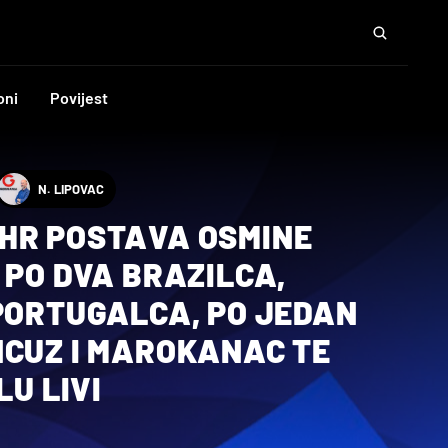
oni
Povijest
N. LIPOVAC
HR POSTAVA OSMINE
 PO DVA BRAZILCA,
 PORTUGALCA, PO JEDAN
NCUZ I MAROKANAC TE
LU LIVI