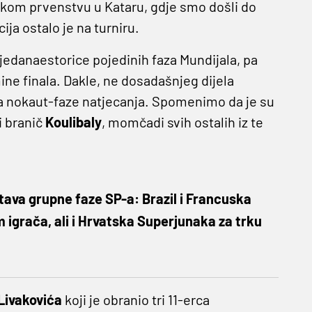
tskom prvenstvu u Kataru, gdje smo došli do
ija ostalo je na turniru.
 jedanaestorice pojedinih faza Mundijala, pa
ne finala. Dakle, ne dosadašnjeg dijela
a nokaut-faze natjecanja. Spomenimo da je su
i branič
Koulibaly
, momčadi svih ostalih iz te
ava grupne faze SP-a: Brazil i Francuska
m igrača, ali i Hrvatska Superjunaka za trku
Livakovića
koji je obranio tri 11-erca