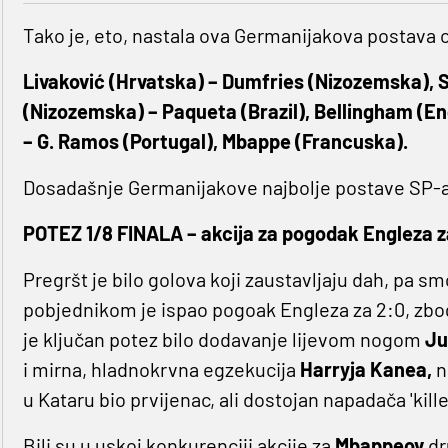
Tako je, eto, nastala ova Germanijakova postava o
Livaković (Hrvatska) – Dumfries (Nizozemska), S
(Nizozemska) – Paqueta (Brazil), Bellingham (Eng
– G. Ramos (Portugal), Mbappe (Francuska).
Dosadašnje Germanijakove najbolje postave SP-a
POTEZ 1/8 FINALA – akcija za pogodak Engleza z
Pregršt je bilo golova koji zaustavljaju dah, pa smo
pobjednikom je ispao pogoak Engleza za 2:0, zbog
je ključan potez bilo dodavanje lijevom nogom
Ju
i mirna, hladnokrvna egzekucija
Harryja Kanea,
n
u Kataru bio prvijenac, ali dostojan napadača 'kille
Bili su u uskoj konkurenciji akcije za
Mbappeov
dr