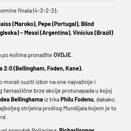
smine finala (4-2-2-2):
aiss (Maroko), Pepe (Portugal), Blind
leska) – Messi (Argentina), Vinicius (Brazil)
 po kolima pronađite
OVDJE
.
a 2:0 (Bellingham, Foden, Kane).
 morali suziti izbor na one najvažnije i
 fantastične brze akcije protunapada u kojoj
dea Bellinghama
iz trka
Philu Fodenu
, dakako,
ajboljeg strijelca prošlog Mundijala kojem je to
ra'.
ugi pogodak Poljacima,
Richarlisonov