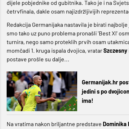
dijele pobjednike od gubitnika. Tako je i na Svje
četrvfinala, dakle osam najizdržljivijih reprezentac
Redakcija Germanijaka nastavila je birati najbolje
smo tako uz puno problema pronašli 'Best XI' osmi
turnira, nego samo proteklih prvih osam utakmic
momčadi 1. kruga ispala dvojica, vratar
Szczesny
postave prošle su dalje...
Germanijak.hr post
jedini s po dvojico
ima!
Na vratima nakon briljantne predstave
Dominika 