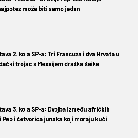
najpotez može biti samo jedan
ava 2. kola SP-a: Tri Francuza i dva Hrvata u
padački trojac s Messijem draška šeike
ava 3. kola SP-a: Dvojba između afričkih
 Pep i četvorica junaka koji moraju kući