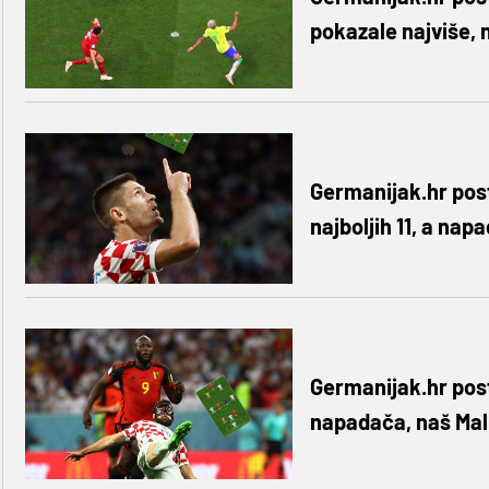
pokazale najviše, 
Germanijak.hr post
najboljih 11, a na
Germanijak.hr post
napadača, naš Mali