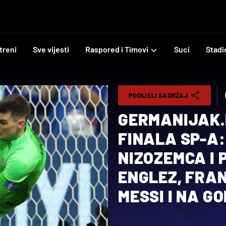
treni
Sve vijesti
Raspored i Timovi
Suci
Stadi
PODIJELI SADRŽAJ
GERMANIJAK.
FINALA SP-A:
NIZOZEMCA I
ENGLEZ, FRA
MESSI I NA GO