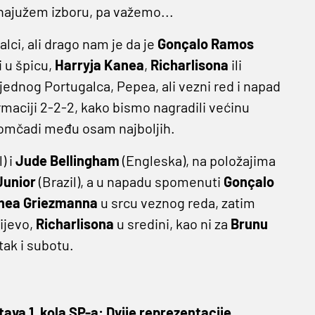
 najužem izboru, pa važemo...
lci, ali drago nam je da je
Gonçalo Ramos
i u špicu,
Harryja Kanea
,
Richarlisona
ili
jednog Portugalca, Pepea, ali vezni red i napad
rmaciji 2-2-2, kako bismo nagradili većinu
 momčadi među osam najboljih.
) i
Jude Bellingham
(Engleska), na položajima
Junior
(Brazil), a u napadu spomenuti
Gonçalo
nea Griezmanna
u srcu veznog reda, zatim
ijevo,
Richarlisona
u sredini, kao ni za
Brunu
tak i subotu.
ava 1. kola SP-a: Dvije reprezentacije