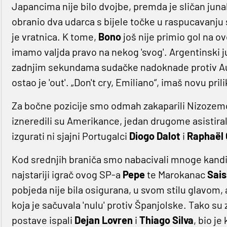
Japancima nije bilo dvojbe, premda je sličan juna
obranio dva udarca s bijele točke u raspucavanju 
je vratnica. K tome,
Bono
još nije primio gol na ovo
imamo valjda pravo na nekog 'svog'. Argentinski 
zadnjim sekundama sudačke nadoknade protiv Aus
ostao je 'out'. „Don't cry, Emiliano“, imaš novu prili
Za bočne pozicije smo odmah zakaparili Nizoze
izneredili su Amerikance, jedan drugome asistirali 
izgurati ni sjajni Portugalci
Diogo Dalot
i
Raphaël 
Kod srednjih braniča smo nabacivali mnoge kandida
najstariji igrač ovog SP-a
Pepe
te Marokanac
Sais
pobjeda nije bila osigurana, u svom stilu glavo
koja je sačuvala 'nulu' protiv Španjolske. Tako su
postave ispali
Dejan Lovren
i
Thiago Silva
, bio je