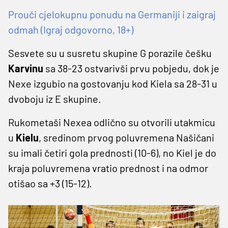
Prouči cjelokupnu ponudu na Germaniji i zaigraj
odmah (Igraj odgovorno, 18+)
Sesvete su u susretu skupine G porazile češku
Karvinu
sa 38-23 ostvarivši prvu pobjedu, dok je
Nexe izgubio na gostovanju kod Kiela sa 28-31 u
dvoboju iz E skupine.
Rukometaši Nexea odlično su otvorili utakmicu
u
Kielu
, sredinom prvog poluvremena Našičani
su imali četiri gola prednosti (10-6), no Kiel je do
kraja poluvremena vratio prednost i na odmor
otišao sa +3 (15-12).