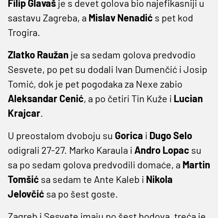
Filip Glavaš
je s devet golova bio najefikasniji u
sastavu Zagreba, a
Mislav Nenadić
s pet kod
Trogira.
Zlatko Raužan
je sa sedam golova predvodio
Sesvete, po pet su dodali Ivan Dumenčić i Josip
Tomić, dok je pet pogodaka za Nexe zabio
Aleksandar Cenić
, a po četiri Tin Kuže i
Lucian
Krajcar
.
U preostalom dvoboju su
Gorica
i
Dugo Selo
odigrali 27-27. Marko Karaula i
Andro Lopac
su
sa po sedam golova predvodili domaće, a
Martin
Tomšić
sa sedam te Ante Kaleb i
Nikola
Jelovčić
sa po šest goste.
Zagreb i Sesvete imaju po šest bodova, treća je