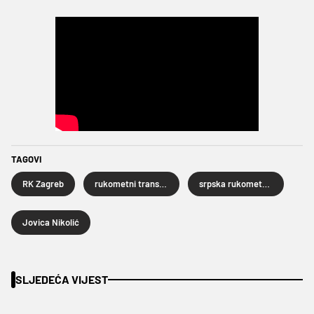
TAGOVI
RK Zagreb
rukometni transferi
srpska rukometna reprezentacija
Jovica Nikolić
SLJEDEĆA VIJEST