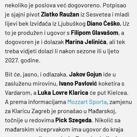
nekoliko je poslova već dogovoreno. Potpisao
je sjajni pivot
Zlatko Raužan
iz Sesvetea i mladi
lijevi bek Izviđača iz Ljubuškog
Diano Ćeško.
Uz
to je produžen i ugovor s
Filipom Glavašom
, a
dogovoren je i dolazak
Marina Jelinića
, ali tek
treba vidjeti dolazi li nakon sezone ili u ljeto
2027. godine.
Bit će, jasno, i odlazaka.
Jakov Gojun
ide u
zasluženu mirovinu,
Ivano Pavlović
koketira s
Vardarom, a
Luka Lovre Klarica
će put Kielcea.
A prema informacijama
Mozzart Sporta
, zamjenu
za Klaricu Zagreb je pronašao u Mađarskoj,
točnije u redovima
Pick Szegeda
. Nikolić sa
mađarskim viceprvakom ima ugovor do kraja