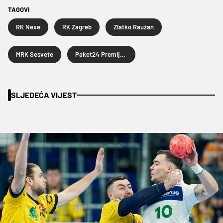
TAGOVI
RK Nexe
RK Zagreb
Zlatko Raužan
MRK Sesvete
Paket24 Premijer liga
SLJEDEĆA VIJEST