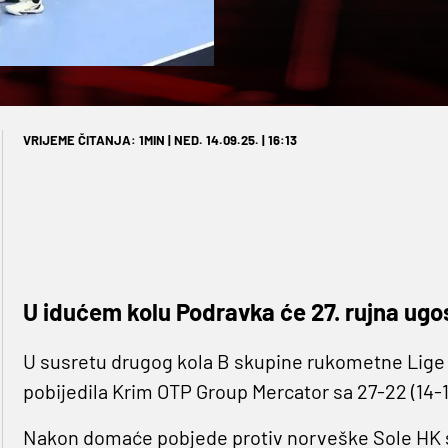
VRIJEME ČITANJA: 1MIN | NED. 14.09.25. | 16:13
U idućem kolu Podravka će 27. rujna ugo
U susretu drugog kola B skupine rukometne Lige p
pobijedila Krim OTP Group Mercator sa 27-22 (14-1
Nakon domaće pobjede protiv norveške Sole HK sa