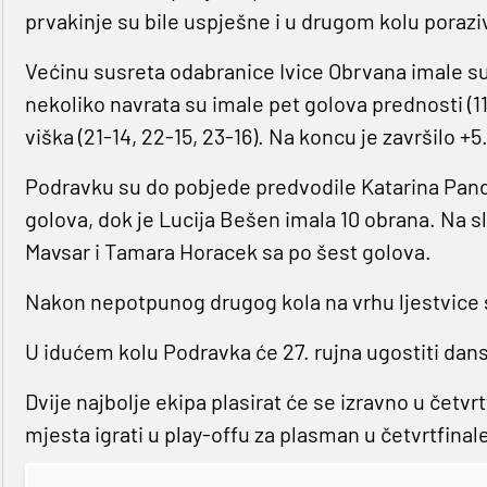
prvakinje su bile uspješne i u drugom kolu porazi
Većinu susreta odabranice Ivice Obrvana imale 
nekoliko navrata su imale pet golova prednosti (1
viška (21-14, 22-15, 23-16). Na koncu je završilo +5
Podravku su do pobjede predvodile Katarina Pandž
golova, dok je Lucija Bešen imala 10 obrana. Na s
Mavsar i Tamara Horacek sa po šest golova.
Nakon nepotpunog drugog kola na vrhu ljestvice s
U idućem kolu Podravka će 27. rujna ugostiti dan
Dvije najbolje ekipa plasirat će se izravno u četvr
mjesta igrati u play-offu za plasman u četvrtfinal