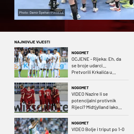
Photo: Damir Špehar/PIXSELL
NAJNOVIJE VIJESTI
NOGOMET
OCJENE - Rijeka: Eh, da
se broje udarci...
Pretvorili Krkalića u
junaka, a izlet na uzvrat u
ozbiljan posao!
NOGOMET
VIDEO Nazire li se
potencijalni protivnik
Rijeci? Midtjylland lako
protiv Iraca za slavlje u
prvoj utakmici
NOGOMET
VIDEO Bolje i triput po 1-0