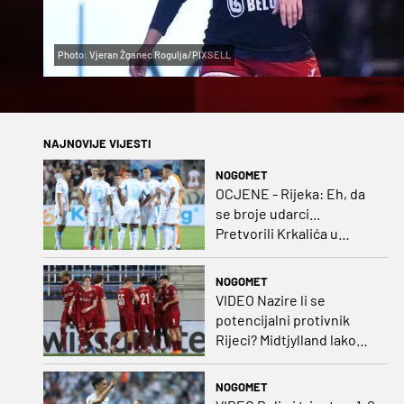
Photo: Vjeran Žganec Rogulja/PIXSELL
NAJNOVIJE VIJESTI
NOGOMET
OCJENE - Rijeka: Eh, da
se broje udarci...
Pretvorili Krkalića u
junaka, a izlet na uzvrat u
ozbiljan posao!
NOGOMET
VIDEO Nazire li se
potencijalni protivnik
Rijeci? Midtjylland lako
protiv Iraca za slavlje u
prvoj utakmici
NOGOMET