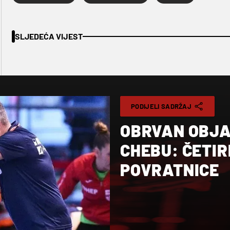
SLJEDEĆA VIJEST
PODIJELI SADRŽAJ
OBRVAN OBJAV
CHEBU: ČETIR
POVRATNICE