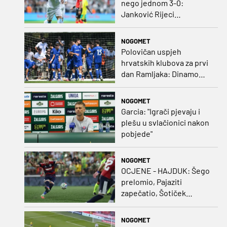
nego jednom 3-0:
Janković Rijeci
projektilom donio slavlje
protiv inferiornijeg
NOGOMET
protivnika
Polovičan uspjeh
hrvatskih klubova za prvi
dan Ramljaka: Dinamo
poražen od Juventusa,
Hajduk bolji od Bologne
NOGOMET
Garcia: "Igrači pjevaju i
plešu u svlačionici nakon
pobjede"
NOGOMET
OCJENE - HAJDUK: Šego
prelomio, Pajaziti
zapečatio, Šotiček
oduševio u predstavi
splitskih 'odlikaša'
NOGOMET