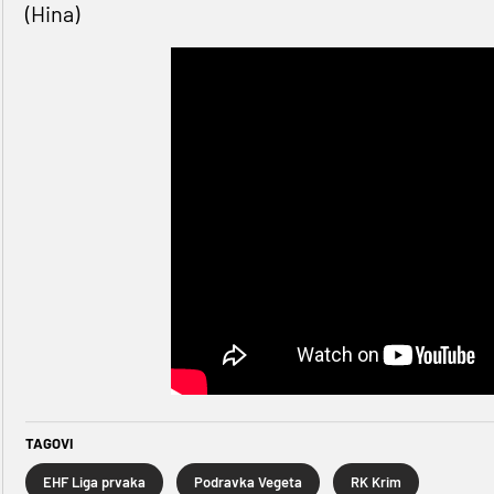
(Hina)
TAGOVI
EHF Liga prvaka
Podravka Vegeta
RK Krim