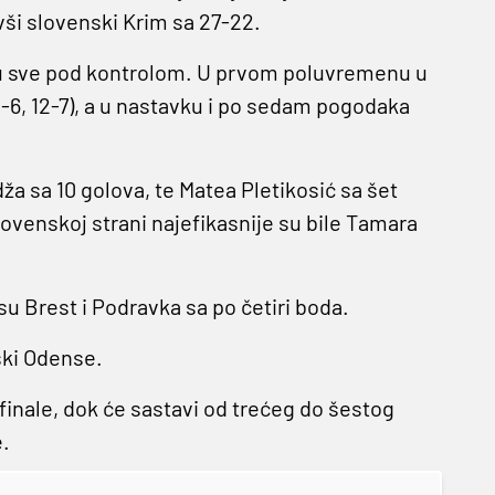
vši slovenski Krim sa 27-22.
su sve pod kontrolom. U prvom poluvremenu u
1-6, 12-7), a u nastavku i po sedam pogodaka
.
a sa 10 golova, te Matea Pletikosić sa šet
lovenskoj strani najefikasnije su bile Tamara
u Brest i Podravka sa po četiri boda.
ski Odense.
tfinale, dok će sastavi od trećeg do šestog
e.