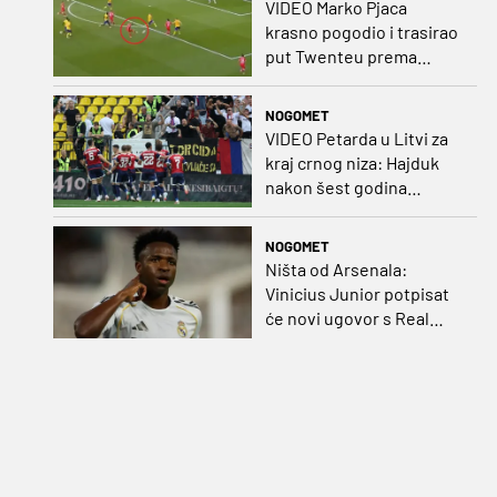
VIDEO Marko Pjaca
krasno pogodio i trasirao
put Twenteu prema
važnoj pobjedi
NOGOMET
VIDEO Petarda u Litvi za
kraj crnog niza: Hajduk
nakon šest godina
pobijedio na europskom
gostovanju
NOGOMET
Ništa od Arsenala:
Vinicius Junior potpisat
će novi ugovor s Real
Madridom