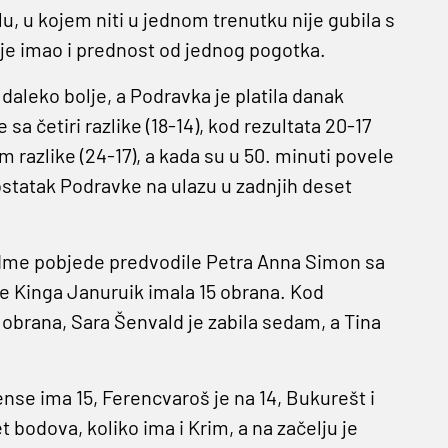
u, u kojem niti u jednom trenutku nije gubila s
v je imao i prednost od jednog pogotka.
daleko bolje, a Podravka je platila danak
sa četiri razlike (18-14), kod rezultata 20-17
m razlike (24-17), a kada su u 50. minuti povele
zaostatak Podravke na ulazu u zadnjih deset
edme pobjede predvodile Petra Anna Simon sa
 je Kinga Januruik imala 15 obrana. Kod
 obrana, Sara Šenvald je zabila sedam, a Tina
ense ima 15, Ferencvaroš je na 14, Bukurešt i
 bodova, koliko ima i Krim, a na začelju je