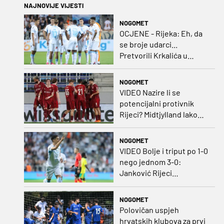
NAJNOVIJE VIJESTI
NOGOMET
OCJENE - Rijeka: Eh, da
se broje udarci...
Pretvorili Krkalića u
junaka, a izlet na uzvrat u
ozbiljan posao!
NOGOMET
VIDEO Nazire li se
potencijalni protivnik
Rijeci? Midtjylland lako
protiv Iraca za slavlje u
prvoj utakmici
NOGOMET
VIDEO Bolje i triput po 1-0
nego jednom 3-0:
Janković Rijeci
projektilom donio slavlje
protiv inferiornijeg
NOGOMET
protivnika
Polovičan uspjeh
hrvatskih klubova za prvi