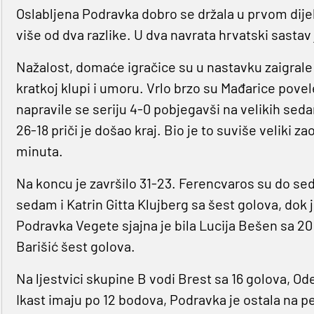
Oslabljena Podravka dobro se držala u prvom dijel
više od dva razlike. U dva navrata hrvatski sasta
Nažalost, domaće igračice su u nastavku zaigrale 
kratkoj klupi i umoru. Vrlo brzo su Mađarice povele 
napravile se seriju 4-0 pobjegavši na velikih seda
26-18 priči je došao kraj. Bio je to suviše veliki 
minuta.
Na koncu je završilo 31-23. Ferencvaros su do s
sedam i Katrin Gitta Klujberg sa šest golova, dok
Podravka Vegete sjajna je bila Lucija Bešen sa 20
Barišić šest golova.
Na ljestvici skupine B vodi Brest sa 16 golova, Od
Ikast imaju po 12 bodova, Podravka je ostala na pet