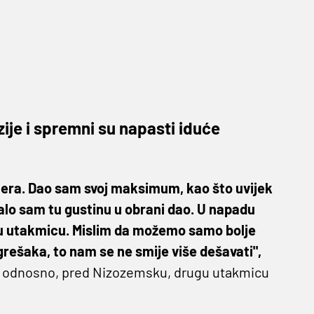
zije i spremni su napasti iduće
nera. Dao sam svoj maksimum, kao što uvijek
lo sam tu gustinu u obrani dao. U napadu
o u utakmicu. Mislim da možemo samo bolje
grešaka, to nam se ne smije više dešavati",
je, odnosno, pred Nizozemsku, drugu utakmicu