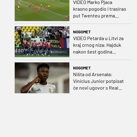
VIDEO Marko Pjaca
krasno pogodio i trasirao
put Twenteu prema
važnoj pobjedi
NOGOMET
VIDEO Petarda u Litvi za
kraj crnog niza: Hajduk
nakon šest godina
pobijedio na europskom
gostovanju
NOGOMET
Ništa od Arsenala:
Vinicius Junior potpisat
će novi ugovor s Real
Madridom