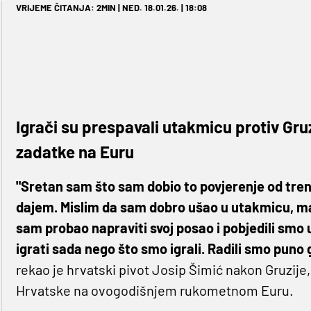
VRIJEME ČITANJA: 2MIN | NED. 18.01.26. | 18:08
Igrači su prespavali utakmicu protiv Gru
zadatke na Euru
"Sretan sam što sam dobio to povjerenje od tre
dajem. Mislim da sam dobro ušao u utakmicu, ma
sam probao napraviti svoj posao i pobjedili sm
igrati sada nego što smo igrali. Radili smo puno 
rekao je hrvatski pivot Josip Šimić nakon Gruzi
Hrvatske na ovogodišnjem rukometnom Euru.