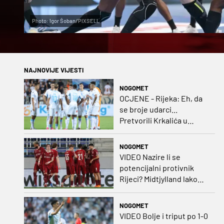
Photo: Igor Šoban/PIXSELL
NAJNOVIJE VIJESTI
NOGOMET
OCJENE - Rijeka: Eh, da
se broje udarci...
Pretvorili Krkalića u
junaka, a izlet na uzvrat u
ozbiljan posao!
NOGOMET
VIDEO Nazire li se
potencijalni protivnik
Rijeci? Midtjylland lako
protiv Iraca za slavlje u
prvoj utakmici
NOGOMET
VIDEO Bolje i triput po 1-0