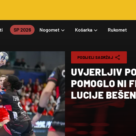
ti
SP 2026
Nogomet
Košarka
Rukomet
PODIJELI SADRŽAJ
UVJERLJIV P
POMOGLO NI 
LUCIJE BEŠE