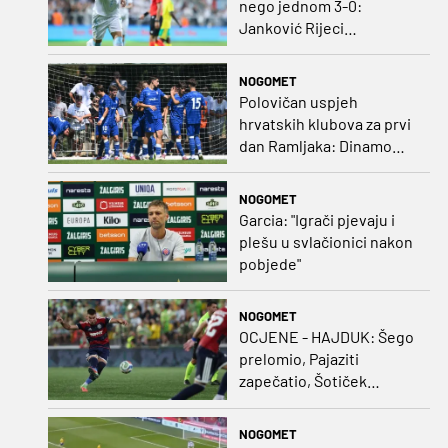
nego jednom 3-0:
Janković Rijeci
projektilom donio slavlje
protiv inferiornijeg
NOGOMET
protivnika
Polovičan uspjeh
hrvatskih klubova za prvi
dan Ramljaka: Dinamo
poražen od Juventusa,
Hajduk bolji od Bologne
NOGOMET
Garcia: "Igrači pjevaju i
plešu u svlačionici nakon
pobjede"
NOGOMET
OCJENE - HAJDUK: Šego
prelomio, Pajaziti
zapečatio, Šotiček
oduševio u predstavi
splitskih 'odlikaša'
NOGOMET