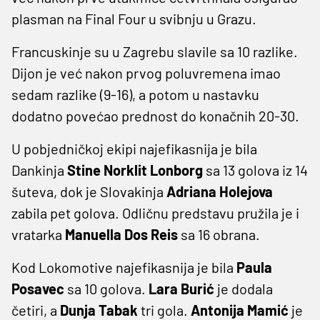
plasman na Final Four u svibnju u Grazu.
Francuskinje su u Zagrebu slavile sa 10 razlike.
Dijon je već nakon prvog poluvremena imao
sedam razlike (9-16), a potom u nastavku
dodatno povećao prednost do konačnih 20-30.
U pobjedničkoj ekipi najefikasnija je bila
Dankinja
Stine Norklit Lonborg
sa 13 golova iz 14
šuteva, dok je Slovakinja
Adriana Holejova
zabila pet golova. Odličnu predstavu pružila je i
vratarka
Manuella Dos Reis
sa 16 obrana.
Kod Lokomotive najefikasnija je bila
Paula
Posavec
sa 10 golova.
Lara Burić
je dodala
četiri, a
Dunja Tabak
tri gola.
Antonija Mamić
je