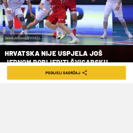
David Jerkovic/PIXSELL
HRVATSKA NIJE USPJELA JOŠ
JEDNOM POBIJEDITI ŠVICARSKU
PODIJELI SADRŽAJ
VRIJEME ČITANJA: 2MIN | NED. 22.03.26. | 12:21
Odigrana je druga prijateljska utakmica