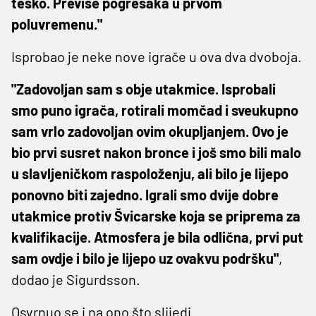
teško. Previše pogrešaka u prvom
poluvremenu."
Isprobao je neke nove igrače u ova dva dvoboja.
"Zadovoljan sam s obje utakmice. Isprobali
smo puno igrača, rotirali momčad i sveukupno
sam vrlo zadovoljan ovim okupljanjem. Ovo je
bio prvi susret nakon bronce i još smo bili malo
u slavljeničkom raspoloženju, ali bilo je lijepo
ponovno biti zajedno. Igrali smo dvije dobre
utakmice protiv Švicarske koja se priprema za
kvalifikacije. Atmosfera je bila odlična, prvi put
sam ovdje i bilo je lijepo uz ovakvu podršku"
,
dodao je Sigurdsson.
Osvrnuo se i na ono što slijedi.