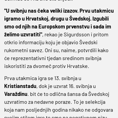
"U svibnju nas čeka veliki izazov. Prvu utakmicu
igramo u Hrvatskoj, drugu u Švedskoj. Izgubili
smo od njih na Europskom prvenstvu i sada im
želimo uzvratiti"
, rekao je Sigurdsson i pritom
otkrio informaciju koju je objavio Švedski
rukometni savez. Oni su, naime, potvrdili kako
će reprezentativni tjedan sredinom svibnja
iskoristiti za dvomeč protiv Hrvatske.
Prva utakmica igra se 13. svibnja u
Kristianstadu
, dok je uzvrat 16. svibnja u
Varaždinu
. bit će to odlična šansa da Švedskoj
uzvratimo za nedavne poraze. To je selekcija
koja nam posljednjih godina nikako ne odgovara
svojim stilom igre te smo na negativnom nizu