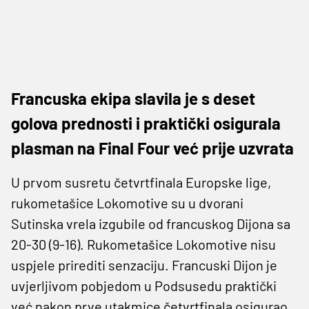
Francuska ekipa slavila je s deset
golova prednosti i praktički osigurala
plasman na Final Four već prije uzvrata
U prvom susretu četvrtfinala Europske lige,
rukometašice Lokomotive su u dvorani
Sutinska vrela izgubile od francuskog Dijona sa
20-30 (9-16). Rukometašice Lokomotive nisu
uspjele prirediti senzaciju. Francuski Dijon je
uvjerljivom pobjedom u Podsusedu praktički
već nakon prve utakmice četvrtfinala osigurao