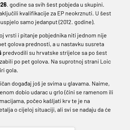
026
. godine sa svih šest pobjeda u skupini.
ključili kvalifikacije za EP neokrznuti. U šest
a uspjelo samo jedanput (2012. godine).
 vrsti i pitanje pobjednika niti jednom nije
 pet golova prednosti, a u nastavku susreta
š
predvodili su hrvatske strijelce sa po šest
zabili po pet golova. Na suprotnoj strani Loic
ri gola.
tičan događaj još je svima u glavama. Naime,
nom dobio udarac u grlo (čini se ramenom ili
acijama, počeo kašljati krv te je na
a o cijeloj situaciji, ali svi se nadaju da će