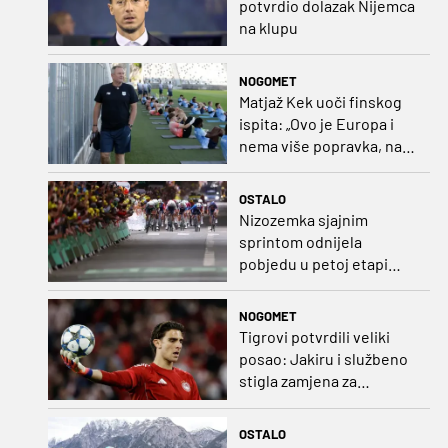
potvrdio dolazak Nijemca
na klupu
NOGOMET
Matjaž Kek uoči finskog
ispita: „Ovo je Europa i
nema više popravka, na
Rujevici se nešto pita i
Rijeku!“
OSTALO
Nizozemka sjajnim
sprintom odnijela
pobjedu u petoj etapi
Toura
NOGOMET
Tigrovi potvrdili veliki
posao: Jakiru i službeno
stigla zamjena za
Pandura
OSTALO