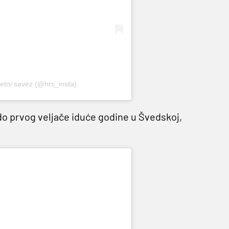
metni savez (@hrs_insta)
do prvog veljače iduće godine u Švedskoj,