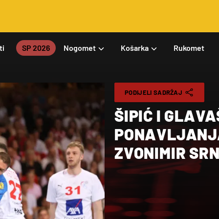
ti
SP 2026
Nogomet
Košarka
Rukomet
PODIJELI SADRŽAJ
ŠIPIĆ I GLAV
PONAVLJANJA 
ZVONIMIR SRN