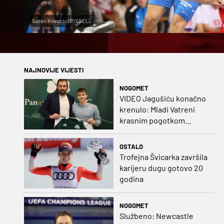
Goran Kovacic/PIXSELL
NAJNOVIJE VIJESTI
NOGOMET
VIDEO Jagušiću konačno
krenulo: Mladi Vatreni
krasnim pogotkom
potvrdio sjajnu formu
OSTALO
Trofejna Švicarka završila
karijeru dugu gotovo 20
godina
NOGOMET
Službeno: Newcastle