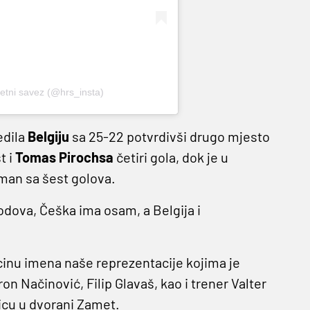
metni savez (@hrs_insta)
edila
Belgiju
sa 25-22 potvrdivši drugo mjesto
t i
Tomas Pirochsa
četiri gola, dok je u
lman sa šest golova.
bodova, Češka ima osam, a Belgija i
cinu imena naše reprezentacije kojima je
on Načinović, Filip Glavaš, kao i trener Valter
icu u dvorani Zamet.