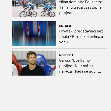
Milan dominira Poljskom:
Talijanu treća uzastopna
pobjeda
OSTALO
Hrvatski predstavnici bez
finala EP-a u skokovima u
vodu
NOGOMET
Garcia: "Došli smo
pobijediti, jer svi su
nervozni kada se gubi;
Pukštas: "Moja emotivna
utakmica pred djedom i
bakom"