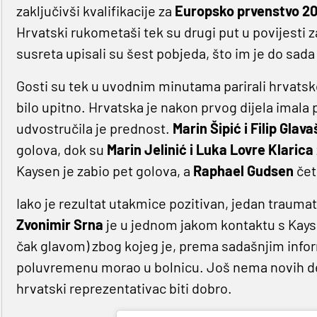
zaključivši kvalifikacije za
Europsko prvenstvo 2
Hrvatski rukometaši tek su drugi put u povijesti za
susreta upisali su šest pobjeda, što im je do sad
Gosti su tek u uvodnim minutama parirali hrvatskoj
bilo upitno. Hrvatska je nakon prvog dijela imala
udvostručila je prednost.
Marin Šipić i Filip Glava
golova, dok su
Marin Jelinić i Luka Lovre Klarica
Kaysen je zabio pet golova, a
Raphael Gudsen
četi
Iako je rezultat utakmice pozitivan, jedan trauma
Zvonimir Srna
je u jednom jakom kontaktu s Kayse
čak glavom) zbog kojeg je, prema sadašnjim inform
poluvremenu morao u bolnicu. Još nema novih detalj
hrvatski reprezentativac biti dobro.