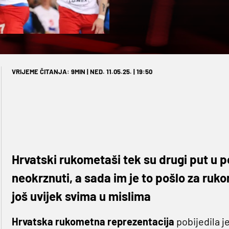
VRIJEME ČITANJA: 9MIN | NED. 11.05.25. | 19:50
Hrvatski rukometaši tek su drugi put u pov
neokrznuti, a sada im je to pošlo za ruko
još uvijek svima u mislima
Hrvatska rukometna reprezentacija
pobijedila j