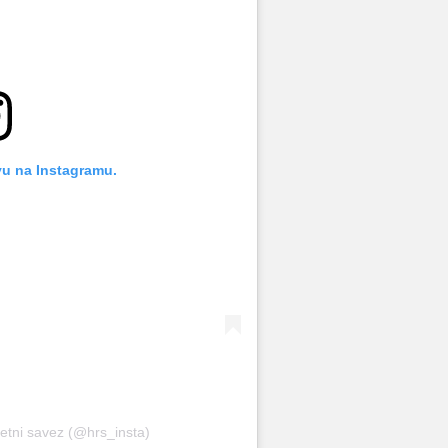
vu na Instagramu.
metni savez (@hrs_insta)