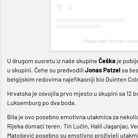
Objavu dijeli Hrvatski ruko
U drugom susretu iz naše skupine
Češka
je pobij
u skupini. Čehe su predvodili
Jonas Patzel
sa šes
belgijskim redovima najefikasniji bio Quinten Co
Hrvatska je osvojila prvo mjesto u skupini sa 12 
Luksemburg po dva boda.
Bila je ovo posebno emotivna utakmica za nekoli
Rijeka domaći teren: Tin Lučin, Halil Jaganjac, Ver
Matošević posebno su emotivno proživjeli utakm