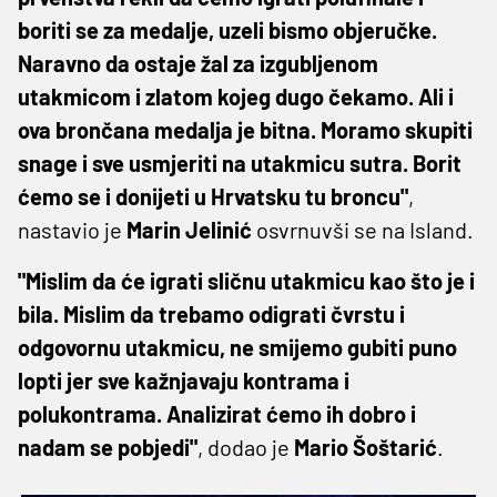
boriti se za medalje, uzeli bismo objeručke.
Naravno da ostaje žal za izgubljenom
utakmicom i zlatom kojeg dugo čekamo. Ali i
ova brončana medalja je bitna. Moramo skupiti
snage i sve usmjeriti na utakmicu sutra. Borit
ćemo se i donijeti u Hrvatsku tu broncu"
,
nastavio je
Marin Jelinić
osvrnuvši se na Island.
"Mislim da će igrati sličnu utakmicu kao što je i
bila. Mislim da trebamo odigrati čvrstu i
odgovornu utakmicu, ne smijemo gubiti puno
lopti jer sve kažnjavaju kontrama i
polukontrama. Analizirat ćemo ih dobro i
nadam se pobjedi"
, dodao je
Mario Šoštarić
.