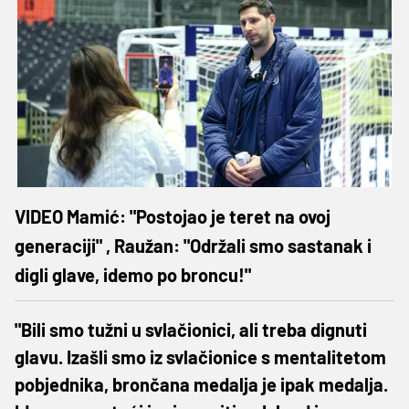
VIDEO Mamić: "Postojao je teret na ovoj
generaciji" , Raužan: "Održali smo sastanak i
digli glave, idemo po broncu!"
"Bili smo tužni u svlačionici, ali treba dignuti
glavu. Izašli smo iz svlačionice s mentalitetom
pobjednika, brončana medalja je ipak medalja.