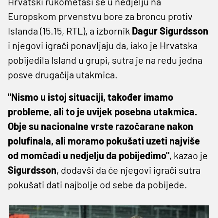
Hrvatski rukometaši se u nedjelju na
Europskom prvenstvu bore za broncu protiv
Islanda (15.15, RTL), a izbornik
Dagur Sigurdsson
i njegovi igrači ponavljaju da, iako je Hrvatska
pobijedila Island u grupi, sutra je na redu jedna
posve drugačija utakmica.
"Nismo u istoj situaciji, također imamo
probleme, ali to je uvijek posebna utakmica.
Obje su nacionalne vrste razočarane nakon
polufinala, ali moramo pokušati uzeti najviše
od momčadi u nedjelju da pobijedimo"
, kazao je
Sigurdsson
, dodavši da će njegovi igrači sutra
pokušati dati najbolje od sebe da pobijede.