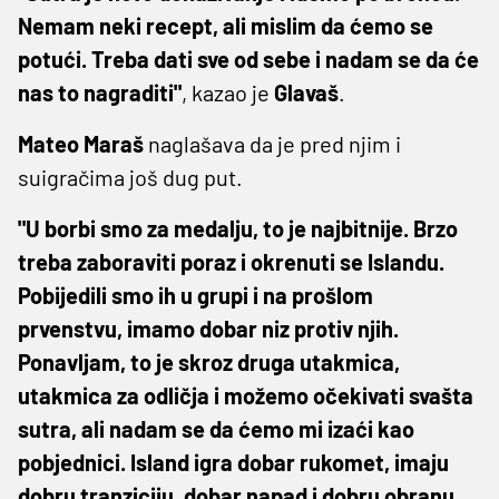
Nemam neki recept, ali mislim da ćemo se
potući. Treba dati sve od sebe i nadam se da će
nas to nagraditi"
, kazao je
Glavaš
.
Mateo Maraš
naglašava da je pred njim i
suigračima još dug put.
"U borbi smo za medalju, to je najbitnije. Brzo
treba zaboraviti poraz i okrenuti se Islandu.
Pobijedili smo ih u grupi i na prošlom
prvenstvu, imamo dobar niz protiv njih.
Ponavljam, to je skroz druga utakmica,
utakmica za odličja i možemo očekivati svašta
sutra, ali nadam se da ćemo mi izaći kao
pobjednici. Island igra dobar rukomet, imaju
dobru tranziciju, dobar napad i dobru obranu.