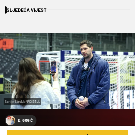
SLJEDEĆA VIJEST
Sanjin Strukic/PIXSELL
E. GRGIĆ
VIDEO MAMIĆ: "POSTOJAO JE TERET