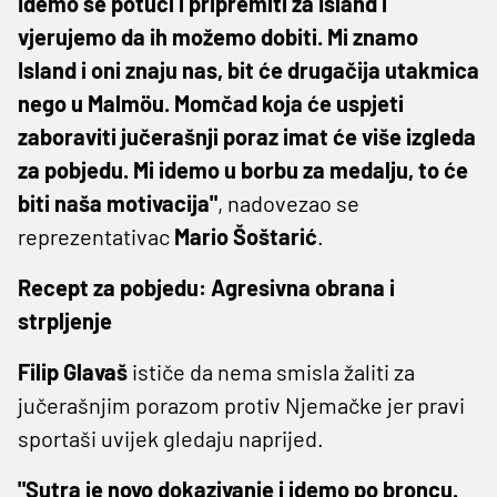
Idemo se potući i pripremiti za Island i
vjerujemo da ih možemo dobiti. Mi znamo
Island i oni znaju nas, bit će drugačija utakmica
nego u Malmöu. Momčad koja će uspjeti
zaboraviti jučerašnji poraz imat će više izgleda
za pobjedu. Mi idemo u borbu za medalju, to će
biti naša motivacija"
, nadovezao se
reprezentativac
Mario Šoštarić
.
Recept za pobjedu: Agresivna obrana i
strpljenje
Filip Glavaš
ističe da nema smisla žaliti za
jučerašnjim porazom protiv Njemačke jer pravi
sportaši uvijek gledaju naprijed.
"Sutra je novo dokazivanje i idemo po broncu.