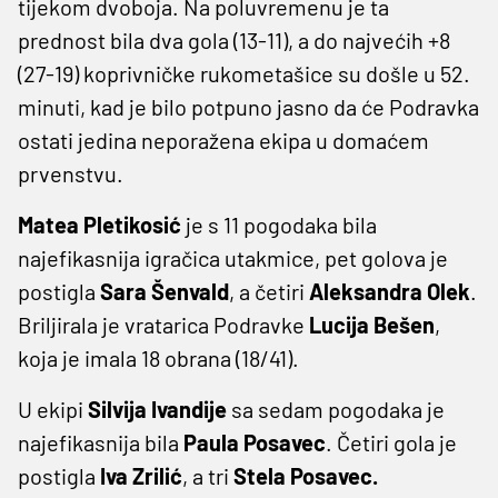
tijekom dvoboja. Na poluvremenu je ta
prednost bila dva gola (13-11), a do najvećih +8
(27-19) koprivničke rukometašice su došle u 52.
minuti, kad je bilo potpuno jasno da će Podravka
ostati jedina neporažena ekipa u domaćem
prvenstvu.
Matea Pletikosić
je s 11 pogodaka bila
najefikasnija igračica utakmice, pet golova je
postigla
Sara Šenvald
, a četiri
Aleksandra Olek
.
Briljirala je vratarica Podravke
Lucija Bešen
,
koja je imala 18 obrana (18/41).
U ekipi
Silvija Ivandije
sa sedam pogodaka je
najefikasnija bila
Paula Posavec
. Četiri gola je
postigla
Iva Zrilić
, a tri
Stela Posavec.