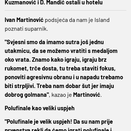
Kuzmanović i D. Mandić ostali u hotelu
Ivan Martinović
podsjeća da nam je Island
poznati suparnik.
"Svjesni smo da imamo sutra još jednu
utakmicu, da se možemo vratiti s medaljom
oko vrata. Znamo kako igraju, igraju brz
rukomet, trče dosta, tu treba staviti fokus,
ponoviti agresivnu obranu i u napadu trebamo
biti strpljivi. Treba nam dobar šut jer imaju
dobrog golmana"
, kazao je
Martinović
.
Polufinale kao veliki uspjeh
"Polufinale je velik uspjeh! Da su nam prije
prvenstva rekli da ćemo igrati polufinale i