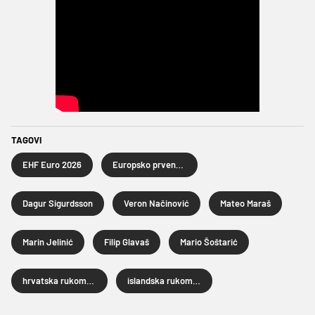
TAGOVI
EHF Euro 2026
Europsko prvenstvo za rukometaše 2026.
Dagur Sigurdsson
Veron Načinović
Mateo Maraš
Marin Jelinić
Filip Glavaš
Mario Šoštarić
hrvatska rukometna reprezentacija
islandska rukometna reprezentacija