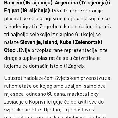
Bahrein (15. siječnja), Argentina (17. siječnja) i
Egipat (19. siječnja).
Prve tri reprezentacije
plasirat će se u drugi krug natjecanja koji će se
također igrati u Zagrebu u kojem će igrati protiv
tri najbolje selekcije iz skupine G u kojoj se
nalaze
Slovenija, Island, Kuba i Zelenortski
Otoci.
Dvije prvoplasirane reprezentacije iz te
druge skupine plasirat će se u četvrtfinale
kojemu će domaćin isto biti Zagreb.
Ususret nadolazećem Svjetskom prvenstvu za
rukometaše od kojeg smo udaljeni samo dva
mjeseca, odnosno 60 dana, maskota Foxy
zasjao je u Koprivnici gdje će boraviti sve do
svjetske smotre. Ujedno, to je nastavak
nacionalne kampanje koja obuhvaća simbole