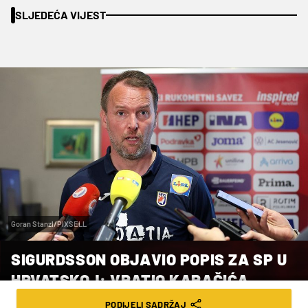
SLJEDEĆA VIJEST
Goran Stanzl/PIXSELL
SIGURDSSON OBJAVIO POPIS ZA SP U
HRVATSKOJ: VRATIO KARAČIĆA,
JAGANJCA I PEŠIĆA
PODIJELI SADRŽAJ