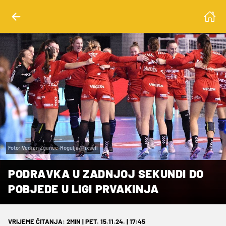
Foto: Vedran Žganec-Rogulja/Pixsell
PODRAVKA U ZADNJOJ SEKUNDI DO
POBJEDE U LIGI PRVAKINJA
VRIJEME ČITANJA: 2MIN | PET. 15.11.24. | 17:45