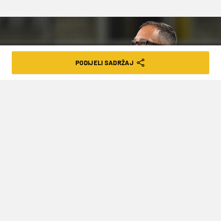
PODIJELI SADRŽAJ
Vjeran Zganec Rogulja/PIXSELL
HORVAT PROKOMENTIRAO SKUPINU NA
EURU: "FRANCUZI SU NAM OSTALI
NEŠTO DUŽNI"
VRIJEME ČITANJA: 2MIN | NED. 09.05.21. | 13:03