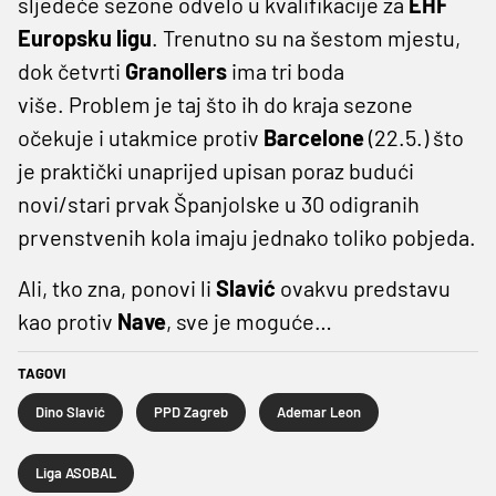
sljedeće sezone odvelo u kvalifikacije za
EHF
Europsku ligu
. Trenutno su na šestom mjestu,
dok četvrti
Granollers
ima tri boda
više. Problem je taj što ih do kraja sezone
očekuje i utakmice protiv
Barcelone
(22.5.) što
je praktički unaprijed upisan poraz budući
novi/stari prvak Španjolske u 30 odigranih
prvenstvenih kola imaju jednako toliko pobjeda.
Ali, tko zna, ponovi li
Slavić
ovakvu predstavu
kao protiv
Nave
, sve je moguće…
TAGOVI
Dino Slavić
PPD Zagreb
Ademar Leon
Liga ASOBAL