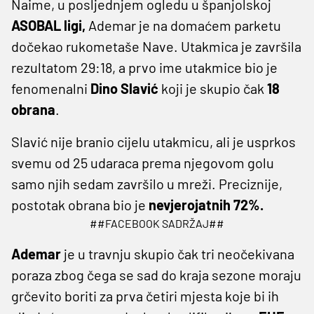
Naime, u posljednjem ogledu u španjolskoj
ASOBAL ligi,
Ademar je na domaćem parketu
dočekao rukometaše Nave. Utakmica je završila
rezultatom 29:18, a prvo ime utakmice bio je
fenomenalni
Dino Slavić
koji je skupio čak
18
obrana
.
Slavić nije branio cijelu utakmicu, ali je usprkos
svemu od 25 udaraca prema njegovom golu
samo njih sedam završilo u mreži. Preciznije,
postotak obrana bio je
nevjerojatnih 72%.
##FACEBOOK SADRŽAJ##
Ademar
je u travnju skupio čak tri neočekivana
poraza zbog čega se sad do kraja sezone moraju
grčevito boriti za prva četiri mjesta koje bi ih