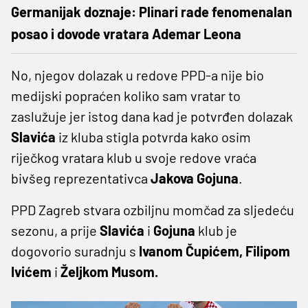
Germanijak doznaje: Plinari rade fenomenalan
posao i dovode vratara Ademar Leona
No, njegov dolazak u redove PPD-a nije bio
medijski popraćen koliko sam vratar to
zaslužuje jer istog dana kad je potvrđen dolazak
Slavića
iz kluba stigla potvrda kako osim
riječkog vratara klub u svoje redove vraća
bivšeg reprezentativca
Jakova Gojuna
.
PPD Zagreb stvara ozbiljnu momčad za sljedeću
sezonu, a prije
Slavića
i
Gojuna
klub je
dogovorio suradnju s
Ivanom Čupićem, Filipom
Ivićem
i
Željkom Musom.