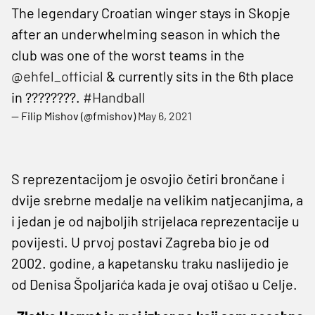
The legendary Croatian winger stays in Skopje
after an underwhelming season in which the
club was one of the worst teams in the
@ehfel_official
& currently sits in the 6th place
in ????????.
#Handball
— Filip Mishov (@fmishov)
May 6, 2021
S reprezentacijom je osvojio četiri brončane i
dvije srebrne medalje na velikim natjecanjima, a
i jedan je od najboljih strijelaca reprezentacije u
povijesti. U prvoj postavi Zagreba bio je od
2002. godine, a kapetansku traku naslijedio je
od Denisa Špoljarića kada je ovaj otišao u Celje.