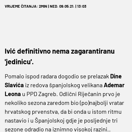
VRIJEME ČITANJA: 2MIN | NED. 09.05.21. | 13:03
Ivić definitivno nema zagarantiranu
'jedinicu'.
Pomalo ispod radara dogodio se prelazak
Dine
Slavića
iz redova španjolskog velikana
Ademar
Leona
u PPD Zagreb. Odlični Riječanin prvo je
nekoliko sezona zaredom bio (po)najbolji vratar
hrvatskog prvenstva, da bi onda u istom ritmu
nastavio i u Španjolskoj gdje je posljednje tri
sezone odradio na iznimno visokoj razini..