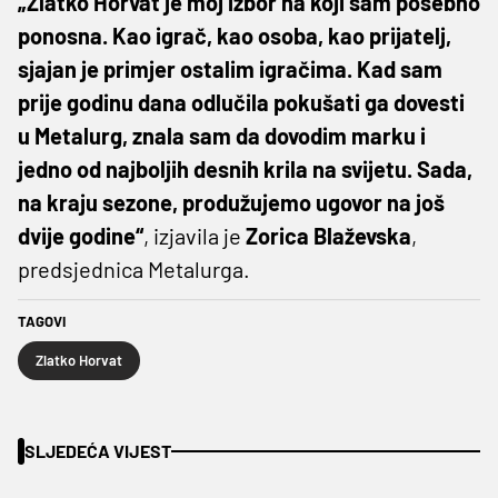
„Zlatko Horvat je moj izbor na koji sam posebno
ponosna. Kao igrač, kao osoba, kao prijatelj,
sjajan je primjer ostalim igračima. Kad sam
prije godinu dana odlučila pokušati ga dovesti
u Metalurg, znala sam da dovodim marku i
jedno od najboljih desnih krila na svijetu. Sada,
na kraju sezone, produžujemo ugovor na još
dvije godine“
, izjavila je
Zorica Blaževska
,
predsjednica Metalurga.
TAGOVI
Zlatko Horvat
SLJEDEĆA VIJEST