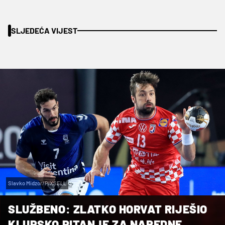
SLJEDEĆA VIJEST
Slavko Midzor/PIXSELL
SLUŽBENO: ZLATKO HORVAT RIJEŠIO
KLUPSKO PITANJE ZA NAREDNE