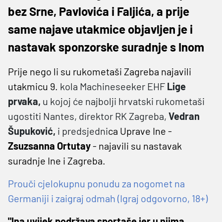
bez Srne, Pavlovića i Faljića, a prije
same najave utakmice objavljen je i
nastavak sponzorske suradnje s Inom
Prije nego li su rukometaši Zagreba najavili
utakmicu 9.
kola Machineseeker EHF
Lige
prvaka,
u kojoj će najbolji hrvatski rukometaši
ugostiti Nantes, direktor RK Zagreba,
Vedran
Šupuković,
i predsjedni
ca Uprave Ine -
Zsuzsanna Ortutay
- najavili su nastavak
suradnje Ine i Zagreba.
Prouči cjelokupnu ponudu za nogomet na
Germaniji i zaigraj odmah (Igraj odgovorno, 18+)
"Ina uvijek podržava sportaše jer u njima