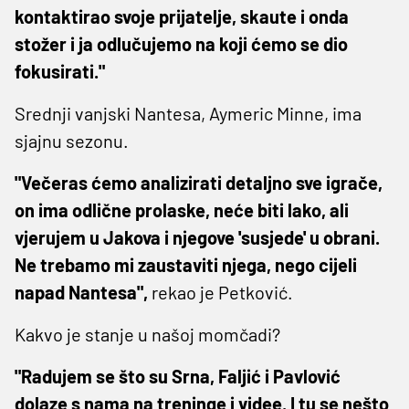
kontaktirao svoje prijatelje, skaute i onda
stožer i ja odlučujemo na koji ćemo se dio
fokusirati."
Srednji vanjski Nantesa, Aymeric Minne, ima
sjajnu sezonu.
"Večeras ćemo analizirati detaljno sve igrače,
on ima odlične prolaske, neće biti lako, ali
vjerujem u Jakova i njegove 'susjede' u obrani.
Ne trebamo mi zaustaviti njega, nego cijeli
napad Nantesa",
rekao je Petković.
Kakvo je stanje u našoj momčadi?
"Radujem se što su Srna, Faljić i Pavlović
dolaze s nama na treninge i videe. I tu se nešto