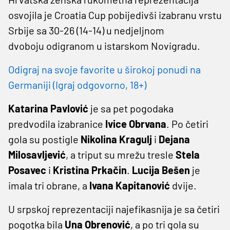
osvojila je Croatia Cup pobijedivši izabranu vrstu
Srbije sa 30-26 (14-14) u nedjeljnom
dvoboju odigranom u istarskom Novigradu.
Odigraj na svoje favorite u širokoj ponudi na
Germaniji (Igraj odgovorno, 18+)
Katarina Pavlović
je sa pet pogodaka
predvodila izabranice
Ivice Obrvana
. Po četiri
gola su postigle
Nikolina Kragulj
i
Dejana
Milosavljević
, a triput su mrežu tresle
Stela
Posavec
i
Kristina Prkačin
.
Lucija Bešen
je
imala tri obrane, a
Ivana Kapitanović
dvije.
U srpskoj reprezentaciji najefikasnija je sa četiri
pogotka bila
Una Obrenović
, a po tri gola su