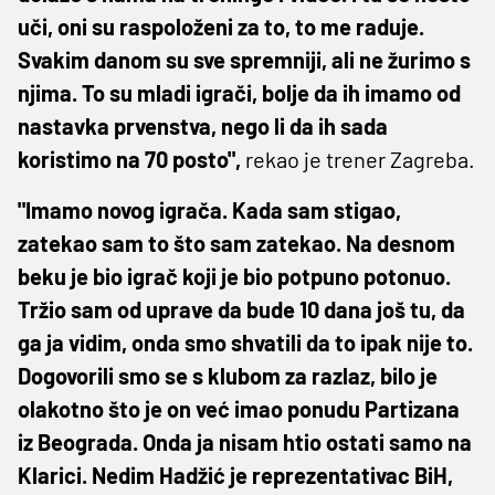
uči, oni su raspoloženi za to, to me raduje.
Svakim danom su sve spremniji, ali ne žurimo s
njima. To su mladi igrači, bolje da ih imamo od
nastavka prvenstva, nego li da ih sada
koristimo na 70 posto",
rekao je trener Zagreba.
"Imamo novog igrača. Kada sam stigao,
zatekao sam to što sam zatekao. Na desnom
beku je bio igrač koji je bio potpuno potonuo.
Tržio sam od uprave da bude 10 dana još tu, da
ga ja vidim, onda smo shvatili da to ipak nije to.
Dogovorili smo se s klubom za razlaz, bilo je
olakotno što je on već imao ponudu Partizana
iz Beograda. Onda ja nisam htio ostati samo na
Klarici. Nedim Hadžić je reprezentativac BiH,