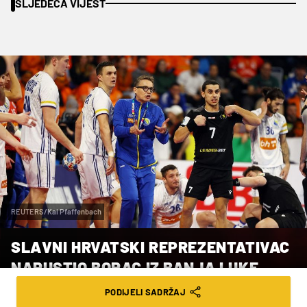
SLJEDEĆA VIJEST
REUTERS/Kai Pfaffenbach
SLAVNI HRVATSKI REPREZENTATIVAC
NAPUSTIO BORAC IZ BANJA LUKE
PODIJELI SADRŽAJ