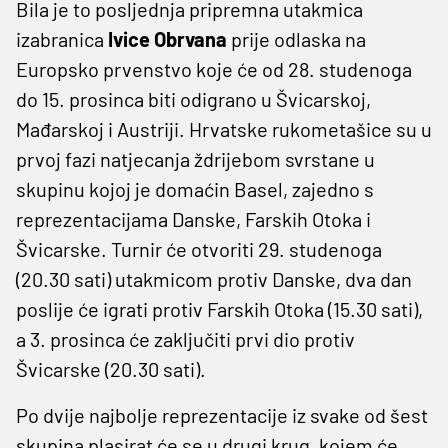
Bila je to posljednja pripremna utakmica
izabranica
Ivice Obrvana
prije odlaska na
Europsko prvenstvo koje će od 28. studenoga
do 15. prosinca biti odigrano u Švicarskoj,
Mađarskoj i Austriji. Hrvatske rukometašice su u
prvoj fazi natjecanja ždrijebom svrstane u
skupinu kojoj je domaćin Basel, zajedno s
reprezentacijama Danske, Farskih Otoka i
Švicarske. Turnir će otvoriti 29. studenoga
(20.30 sati) utakmicom protiv Danske, dva dan
poslije će igrati protiv Farskih Otoka (15.30 sati),
a 3. prosinca će zaključiti prvi dio protiv
Švicarske (20.30 sati).
Po dvije najbolje reprezentacije iz svake od šest
skupina plasirat će se u drugi krug, kojem će