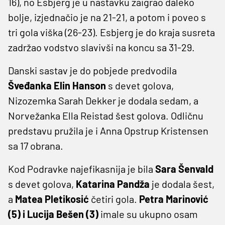
16), no Esbjerg je u nastavku zaigrao daleko
bolje, izjednačio je na 21-21, a potom i poveo s
tri gola viška (26-23). Esbjerg je do kraja susreta
zadržao vodstvo slavivši na koncu sa 31-29.
Danski sastav je do pobjede predvodila
Šveđanka Elin Hanson
s devet golova,
Nizozemka Sarah Dekker je dodala sedam, a
Norvežanka Ella Reistad šest golova. Odličnu
predstavu pružila je i Anna Opstrup Kristensen
sa 17 obrana.
Kod Podravke najefikasnija je bila
Sara Šenvald
s devet golova,
Katarina Pandža
je dodala šest,
a
Matea Pletikosić
četiri gola.
Petra Marinović
(5) i Lucija Bešen (3)
imale su ukupno osam