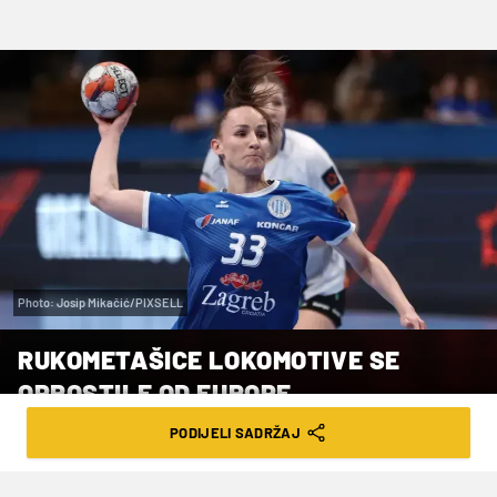
Photo: Josip Mikačić/PIXSELL
RUKOMETAŠICE LOKOMOTIVE SE
OPROSTILE OD EUROPE
PODIJELI SADRŽAJ
VRIJEME ČITANJA: 3MIN | NED. 29.03.26. | 16:04