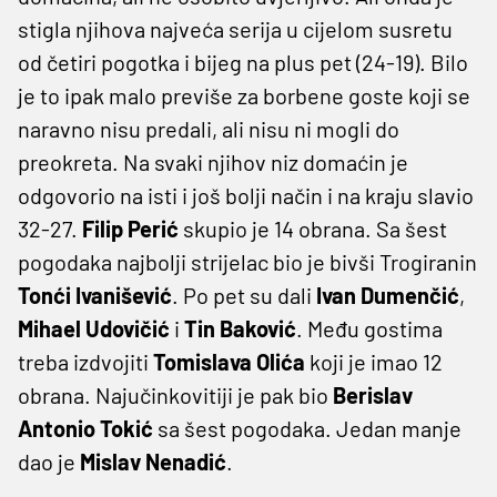
stigla njihova najveća serija u cijelom susretu
od četiri pogotka i bijeg na plus pet (24-19). Bilo
je to ipak malo previše za borbene goste koji se
naravno nisu predali, ali nisu ni mogli do
preokreta. Na svaki njihov niz domaćin je
odgovorio na isti i još bolji način i na kraju slavio
32-27.
Filip Perić
skupio je 14 obrana. Sa šest
pogodaka najbolji strijelac bio je bivši Trogiranin
Tonći Ivanišević
. Po pet su dali
Ivan Dumenčić
,
Mihael Udovičić
i
Tin Baković
. Među gostima
treba izdvojiti
Tomislava Olića
koji je imao 12
obrana. Najučinkovitiji je pak bio
Berislav
Antonio Tokić
sa šest pogodaka. Jedan manje
dao je
Mislav Nenadić
.