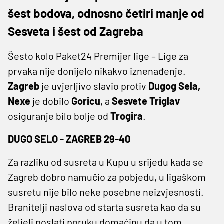
šest bodova, odnosno četiri manje od
Sesveta i šest od Zagreba
Šesto kolo Paket24 Premijer lige – Lige za
prvaka nije donijelo nikakvo iznenađenje.
Zagreb
je uvjerljivo slavio protiv
Dugog Sela,
Nexe
je dobilo
Goricu
, a
Sesvete Triglav
osiguranje bilo bolje od
Trogira
.
DUGO SELO - ZAGREB 29-40
Za razliku od susreta u Kupu u srijedu kada se
Zagreb dobro namučio za pobjedu, u ligaškom
susretu nije bilo neke posebne neizvjesnosti.
Branitelji naslova od starta susreta kao da su
željeli poslati poruku domaćinu da u tom