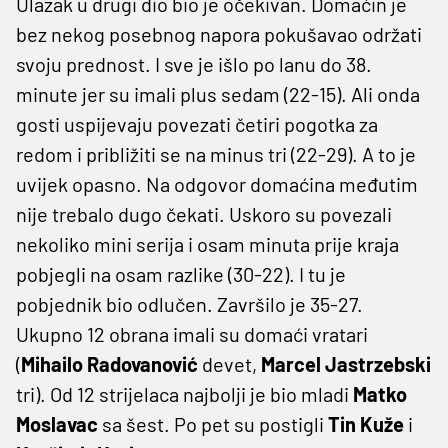
Ulazak u drugi dio bio je očekivan. Domaćin je
bez nekog posebnog napora pokušavao održati
svoju prednost. I sve je išlo po lanu do 38.
minute jer su imali plus sedam (22-15). Ali onda
gosti uspijevaju povezati četiri pogotka za
redom i približiti se na minus tri (22-29). A to je
uvijek opasno. Na odgovor domaćina međutim
nije trebalo dugo čekati. Uskoro su povezali
nekoliko mini serija i osam minuta prije kraja
pobjegli na osam razlike (30-22). I tu je
pobjednik bio odlučen. Završilo je 35-27.
Ukupno 12 obrana imali su domaći vratari
(
Mihailo Radovanović
devet,
Marcel Jastrzebski
tri). Od 12 strijelaca najbolji je bio mladi
Matko
Moslavac
sa šest. Po pet su postigli
Tin Kuže
i