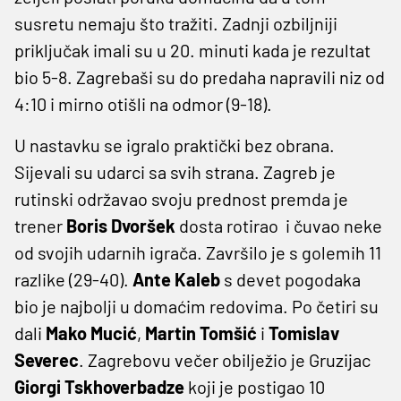
susretu nemaju što tražiti. Zadnji ozbiljniji
priključak imali su u 20. minuti kada je rezultat
bio 5-8. Zagrebaši su do predaha napravili niz od
4:10 i mirno otišli na odmor (9-18).
U nastavku se igralo praktički bez obrana.
Sijevali su udarci sa svih strana. Zagreb je
rutinski održavao svoju prednost premda je
trener
Boris Dvoršek
dosta rotirao i čuvao neke
od svojih udarnih igrača. Završilo je s golemih 11
razlike (29-40).
Ante Kaleb
s devet pogodaka
bio je najbolji u domaćim redovima. Po četiri su
dali
Mako Mucić
,
Martin Tomšić
i
Tomislav
Severec
. Zagrebovu večer obilježio je Gruzijac
Giorgi Tskhoverbadze
koji je postigao 10