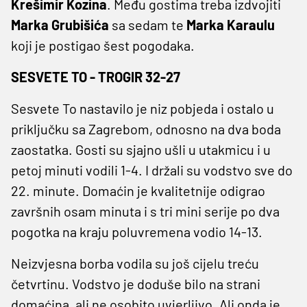
Krešimir Kozina
. Među gostima treba izdvojiti
Marka Grubišića
sa sedam te
Marka Karaulu
koji je postigao šest pogodaka.
SESVETE TO - TROGIR 32-27
Sesvete To nastavilo je niz pobjeda i ostalo u
priključku sa Zagrebom, odnosno na dva boda
zaostatka. Gosti su sjajno ušli u utakmicu i u
petoj minuti vodili 1-4. I držali su vodstvo sve do
22. minute. Domaćin je kvalitetnije odigrao
završnih osam minuta i s tri mini serije po dva
pogotka na kraju poluvremena vodio 14-13.
Neizvjesna borba vodila su još cijelu treću
četvrtinu. Vodstvo je doduše bilo na strani
domaćina, ali ne osobito uvjerljivo. Ali onda je