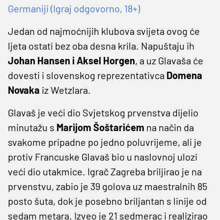
Germaniji (Igraj odgovorno, 18+)
Jedan od najmoćnijih klubova svijeta ovog će
ljeta ostati bez oba desna krila. Napuštaju ih
Johan Hansen i Aksel Horgen
, a uz Glavaša će
dovesti i slovenskog reprezentativca
Domena
Novaka
iz Wetzlara.
Glavaš je veći dio Svjetskog prvenstva dijelio
minutažu s
Marijom Šoštarićem
na način da
svakome pripadne po jedno poluvrijeme, ali je
protiv Francuske Glavaš bio u naslovnoj ulozi
veći dio utakmice. Igrač Zagreba briljirao je na
prvenstvu, zabio je 39 golova uz maestralnih 85
posto šuta, dok je posebno briljantan s linije od
sedam metara. Izveo je 21 sedmerac i realizirao