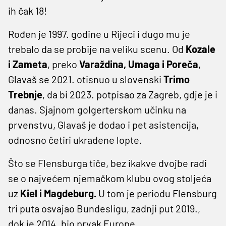
ih čak 18!
Rođen je 1997. godine u Rijeci i dugo mu je
trebalo da se probije na veliku scenu. Od
Kozale
i Zameta
, preko
Varaždina, Umaga i Poreča
,
Glavaš se 2021. otisnuo u slovenski
Trimo
Trebnje
, da bi 2023. potpisao za Zagreb, gdje je i
danas. Sjajnom golgerterskom učinku na
prvenstvu, Glavaš je dodao i pet asistencija,
odnosno četiri ukradene lopte.
Što se Flensburga tiče, bez ikakve dvojbe radi
se o najvećem njemačkom klubu ovog stoljeća
uz
Kiel i Magdeburg.
U tom je periodu Flensburg
tri puta osvajao Bundesligu, zadnji put 2019.,
dok je 2014. bio prvak Europe.