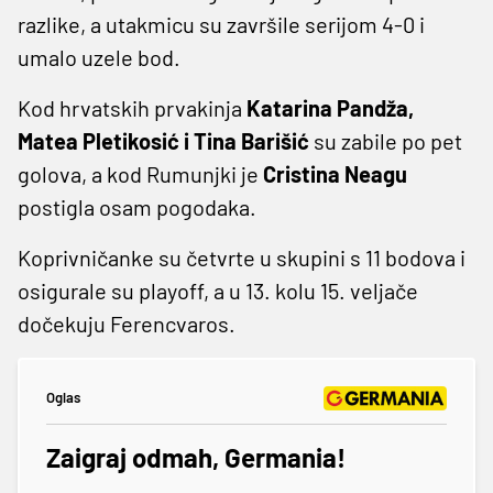
razlike, a utakmicu su završile serijom 4-0 i
umalo uzele bod.
Kod hrvatskih prvakinja
Katarina Pandža,
Matea Pletikosić i Tina Barišić
su zabile po pet
golova, a kod Rumunjki je
Cristina Neagu
postigla osam pogodaka.
Koprivničanke su četvrte u skupini s 11 bodova i
osigurale su playoff, a u 13. kolu 15. veljače
dočekuju Ferencvaros.
Oglas
Zaigraj odmah, Germania!