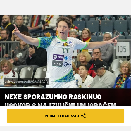
Lairys Laurent/ABACA/ABACA
NEXE SPORAZUMNO RASKINUO
UGOVOR S NAJZVUČNIJIM IGRAČEM
PODIJELI SADRŽAJ
VRIJEME ČITANJA: 2MIN | PET. 07.02.25. | 14:42